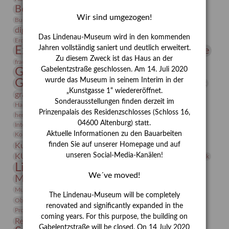
Bernhard August von Lindenau
Bibliothek
Wir sind umgezogen!
Conrad Felixmüller
Burg Posterstein
Depot
Der Blaue Reiter
digitallabor
Entartete Kunst
Enteignung
Das Lindenau-Museum wird in den kommenden
estrusker
Erdmann Julius Dietrich
Erlebnisportal
Exlibris
Expressionismus
Jahren vollständig saniert und deutlich erweitert.
Fotografie
Florenz
Festrede
Zu diesem Zweck ist das Haus an der
Frauen in der Antike und heute
frauen
Gerhard-Altenbourg-Preis
Gabelentzstraße geschlossen. Am 14. Juli 2020
wurde das Museum in seinem Interim in der
Gerhard Altenbourg
Grafik
Gerhard Kurt Müller
„Kunstgasse 1“ wiedereröffnet.
grafische sammlung
griechische Mythologie
Sonderausstellungen finden derzeit im
Heldinnen
Hanns-Conon von der Gabelentz
Heinrich Kirchhoff
Prinzenpalais des Residenzschlosses (Schloss 16,
herman de vries
Humboldt
Insekten
04600 Altenburg) statt.
Integriertes Schädlingsmanagement
Italien
Jahresempfang
Jubiläum
Kunst
Aktuelle Informationen zu den Bauarbeiten
Kolosseum
Kooperationsausstellung
Korkmodelle
Kunstvermittlung
finden Sie auf unserer Homepage und auf
Kunstmuseum
Kunst von Kühl
Künstler
unseren Social-Media-Kanälen!
KUNSTWAND
Künstlerin
Kurs
Lehmbruck
Lindenau-Museum
Marstall
Messeakademie
We´ve moved!
Museumsgeschichte
Museumsnacht
Natur
Museumspädagogik
Mäzen
Napoleon
Neue Remise
The Lindenau-Museum will be completely
Objekt im Fokus
Paul Klee
Peter Schnürpel
Phelloplastik
Pohlhof
renovated and significantly expanded in the
Provenienzforschung
Provenienz
coming years. For this purpose, the building on
Restaurierung
Restitution
Rudi Lesser
Ruth Wolf-Rehfeld
Gabelentzstraße will be closed. On 14 July 2020