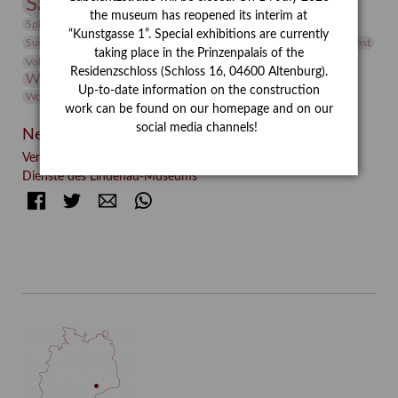
Sammlung
Samstagszeichner
Skulptur
Sonderausstellung
the museum has reopened its interim at
studio
Studio Bildende Kunst
Sphinx
studioDIGITAL
“Kunstgasse 1”. Special exhibitions are currently
Vermittlung
Suermondt-Ludwig-Museum
Video
Videokunst
taking place in the Prinzenpalais of the
Volontariat
Walter Rheiner
Weihnachten
Werefkin
Residenzschloss (Schloss 16, 04600 Altenburg).
Werkbetrachtung
Wissenschaft
Winter
Wolf and Dog
Up-to-date information on the construction
Wolf und Hund
Zirkuswoche
work can be found on our homepage and on our
social media channels!
Neueste Beiträge
Verschenkt, verkauft, vergessen? – Kunstdetektivinnen im
Dienste des Lindenau-Museums
Facebook
Twitter
E-mail
WhatsApp