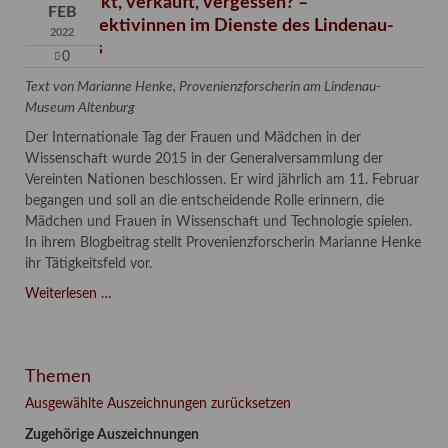
Verschenkt, verkauft, vergessen? –
FEB
Kunstdetektivinnen im Dienste des Lindenau-
2022
Museums
0
Text von Marianne Henke, Provenienzforscherin am Lindenau-
Museum Altenburg
Der Internationale Tag der Frauen und Mädchen in der
Wissenschaft wurde 2015 in der Generalversammlung der
Vereinten Nationen beschlossen. Er wird jährlich am 11. Februar
begangen und soll an die entscheidende Rolle erinnern, die
Mädchen und Frauen in Wissenschaft und Technologie spielen.
In ihrem Blogbeitrag stellt Provenienzforscherin Marianne Henke
ihr Tätigkeitsfeld vor.
Verschenkt,
Weiterlesen …
verkauft,
vergessen?
–
Themen
Kunstdetektivinnen
im
Ausgewählte Auszeichnungen zurücksetzen
Dienste
Zugehörige Auszeichnungen
des