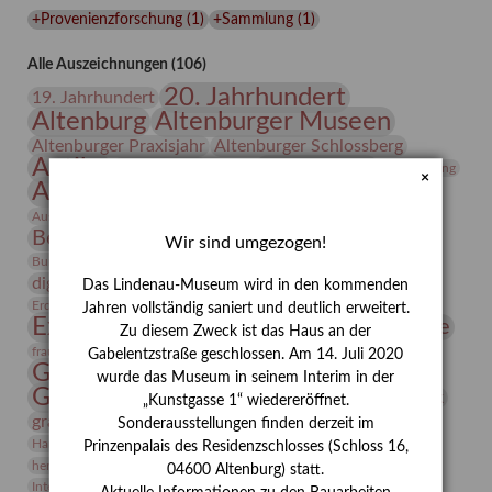
Lindenau-
+Provenienzforschung
(
1
)
+Sammlung
(
1
)
Museums
Alle Auszeichnungen (106)
20. Jahrhundert
19. Jahrhundert
Altenburg
Altenburger Museen
Altenburger Praxisjahr
Altenburger Schlossberg
Antike
Archäologie
Architektur
Archiv
Asta Gröting
×
Ausstellung
Ausstellung "Berliner Blätter"
Bauhaus
Ausstellung „Vier Winde“
Berlin in den Zwanziger Jahren
Bernhard August von Lindenau
Bibliothek
Wir sind umgezogen!
Conrad Felixmüller
Burg Posterstein
Depot
Der Blaue Reiter
digitallabor
Entartete Kunst
Enteignung
Das Lindenau-Museum wird in den kommenden
estrusker
Erdmann Julius Dietrich
Erlebnisportal
Exlibris
Jahren vollständig saniert und deutlich erweitert.
Expressionismus
Fotografie
Florenz
Festrede
Zu diesem Zweck ist das Haus an der
Frauen in der Antike und heute
frauen
Gabelentzstraße geschlossen. Am 14. Juli 2020
Gerhard-Altenbourg-Preis
wurde das Museum in seinem Interim in der
Gerhard Altenbourg
Grafik
Gerhard Kurt Müller
„Kunstgasse 1“ wiedereröffnet.
grafische sammlung
griechische Mythologie
Sonderausstellungen finden derzeit im
Heldinnen
Hanns-Conon von der Gabelentz
Heinrich Kirchhoff
Prinzenpalais des Residenzschlosses (Schloss 16,
herman de vries
Humboldt
Insekten
04600 Altenburg) statt.
Integriertes Schädlingsmanagement
Italien
Jahresempfang
Jubiläum