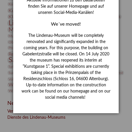
Aktuelle Informationen zu den Bauarbeiten
Kunst
Kolosseum
Kooperationsausstellung
Korkmodelle
finden Sie auf unserer Homepage und auf
Kunstvermittlung
Kunstmuseum
Kunst von Kühl
unseren Social-Media-Kanälen!
Künstler
KUNSTWAND
Künstlerin
Kurs
Lehmbruck
Lindenau-Museum
Marstall
Messeakademie
We´ve moved!
Museumsgeschichte
Museumsnacht
Natur
The Lindenau-Museum will be completely
Museumspädagogik
Mäzen
Napoleon
Neue Remise
renovated and significantly expanded in the
Objekt im Fokus
Paul Klee
Peter Schnürpel
Phelloplastik
Pohlhof
Provenienzforschung
coming years. For this purpose, the building on
Provenienz
Restaurierung
Gabelentzstraße will be closed. On 14 July 2020
Restitution
Rudi Lesser
Ruth Wolf-Rehfeld
Sammlung
the museum has reopened its interim at
Samstagszeichner
Skulptur
Sonderausstellung
studio
Studio Bildende Kunst
“Kunstgasse 1”. Special exhibitions are currently
Sphinx
studioDIGITAL
Vermittlung
taking place in the Prinzenpalais of the
Suermondt-Ludwig-Museum
Video
Videokunst
Residenzschloss (Schloss 16, 04600 Altenburg).
Volontariat
Walter Rheiner
Weihnachten
Werefkin
Werkbetrachtung
Wissenschaft
Up-to-date information on the construction
Winter
Wolf and Dog
Wolf und Hund
Zirkuswoche
work can be found on our homepage and on our
social media channels!
Neueste Beiträge
Verschenkt, verkauft, vergessen? – Kunstdetektivinnen im
Dienste des Lindenau-Museums
Facebook
Twitter
E-mail
WhatsApp