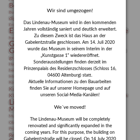
Bernhard August von Lindenau
Bibliothek
Wir sind umgezogen!
Conrad Felixmüller
Burg Posterstein
Depot
Der Blaue Reiter
digitallabor
Entartete Kunst
Enteignung
Das Lindenau-Museum wird in den kommenden
estrusker
Erdmann Julius Dietrich
Erlebnisportal
Exlibris
Expressionismus
Jahren vollständig saniert und deutlich erweitert.
Fotografie
Florenz
Festrede
Zu diesem Zweck ist das Haus an der
Frauen in der Antike und heute
frauen
Gerhard-Altenbourg-Preis
Gabelentzstraße geschlossen. Am 14. Juli 2020
wurde das Museum in seinem Interim in der
Gerhard Altenbourg
Grafik
Gerhard Kurt Müller
„Kunstgasse 1“ wiedereröffnet.
grafische sammlung
griechische Mythologie
Sonderausstellungen finden derzeit im
Heldinnen
Hanns-Conon von der Gabelentz
Heinrich Kirchhoff
Prinzenpalais des Residenzschlosses (Schloss 16,
herman de vries
Humboldt
Insekten
04600 Altenburg) statt.
Integriertes Schädlingsmanagement
Italien
Jahresempfang
Jubiläum
Kunst
Aktuelle Informationen zu den Bauarbeiten
Kolosseum
Kooperationsausstellung
Korkmodelle
Kunstvermittlung
finden Sie auf unserer Homepage und auf
Kunstmuseum
Kunst von Kühl
Künstler
unseren Social-Media-Kanälen!
KUNSTWAND
Künstlerin
Kurs
Lehmbruck
Lindenau-Museum
Marstall
Messeakademie
We´ve moved!
Museumsgeschichte
Museumsnacht
Natur
Museumspädagogik
Mäzen
Napoleon
Neue Remise
The Lindenau-Museum will be completely
Objekt im Fokus
Paul Klee
Peter Schnürpel
Phelloplastik
Pohlhof
renovated and significantly expanded in the
Provenienzforschung
Provenienz
coming years. For this purpose, the building on
Restaurierung
Restitution
Rudi Lesser
Ruth Wolf-Rehfeld
Gabelentzstraße will be closed. On 14 July 2020