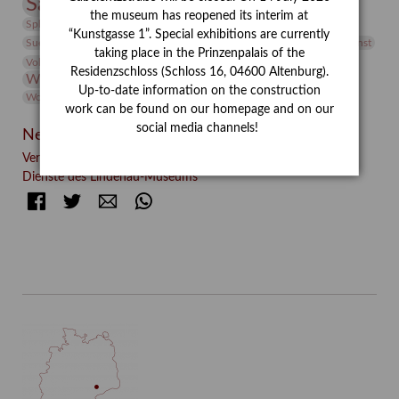
Sammlung
Samstagszeichner
Skulptur
Sonderausstellung
the museum has reopened its interim at
studio
Studio Bildende Kunst
Sphinx
studioDIGITAL
“Kunstgasse 1”. Special exhibitions are currently
Vermittlung
Suermondt-Ludwig-Museum
Video
Videokunst
taking place in the Prinzenpalais of the
Volontariat
Walter Rheiner
Weihnachten
Werefkin
Residenzschloss (Schloss 16, 04600 Altenburg).
Werkbetrachtung
Wissenschaft
Winter
Wolf and Dog
Up-to-date information on the construction
Wolf und Hund
Zirkuswoche
work can be found on our homepage and on our
social media channels!
Neueste Beiträge
Verschenkt, verkauft, vergessen? – Kunstdetektivinnen im
Dienste des Lindenau-Museums
Facebook
Twitter
E-mail
WhatsApp