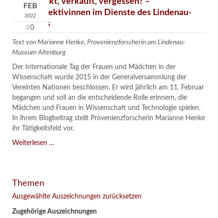
Verschenkt, verkauft, vergessen? –
FEB
Kunstdetektivinnen im Dienste des Lindenau-
2022
Museums
0
Text von Marianne Henke, Provenienzforscherin am Lindenau-
Museum Altenburg
Der Internationale Tag der Frauen und Mädchen in der
Wissenschaft wurde 2015 in der Generalversammlung der
Vereinten Nationen beschlossen. Er wird jährlich am 11. Februar
begangen und soll an die entscheidende Rolle erinnern, die
Mädchen und Frauen in Wissenschaft und Technologie spielen.
In ihrem Blogbeitrag stellt Provenienzforscherin Marianne Henke
ihr Tätigkeitsfeld vor.
Verschenkt,
Weiterlesen …
verkauft,
vergessen?
–
Themen
Kunstdetektivinnen
im
Ausgewählte Auszeichnungen zurücksetzen
Dienste
Zugehörige Auszeichnungen
des