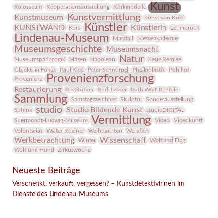
Kunst
Kolosseum
Kooperationsausstellung
Korkmodelle
Kunstvermittlung
Kunstmuseum
Kunst von Kühl
Künstler
KUNSTWAND
Künstlerin
Kurs
Lehmbruck
Lindenau-Museum
Marstall
Messeakademie
Museumsgeschichte
Museumsnacht
Natur
Museumspädagogik
Mäzen
Napoleon
Neue Remise
Objekt im Fokus
Paul Klee
Peter Schnürpel
Phelloplastik
Pohlhof
Provenienzforschung
Provenienz
Restaurierung
Restitution
Rudi Lesser
Ruth Wolf-Rehfeld
Sammlung
Samstagszeichner
Skulptur
Sonderausstellung
studio
Studio Bildende Kunst
Sphinx
studioDIGITAL
Vermittlung
Suermondt-Ludwig-Museum
Video
Videokunst
Volontariat
Walter Rheiner
Weihnachten
Werefkin
Werkbetrachtung
Wissenschaft
Winter
Wolf and Dog
Wolf und Hund
Zirkuswoche
Neueste Beiträge
Verschenkt, verkauft, vergessen? – Kunstdetektivinnen im
Dienste des Lindenau-Museums
Facebook
Twitter
E-mail
WhatsApp