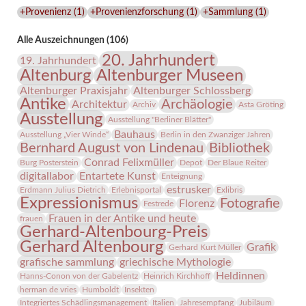
Lindenau-
+Provenienz
(
1
)
+Provenienzforschung
(
1
)
+Sammlung
(
1
)
Museums
Alle Auszeichnungen (106)
20. Jahrhundert
19. Jahrhundert
Altenburg
Altenburger Museen
Altenburger Praxisjahr
Altenburger Schlossberg
Antike
Archäologie
Architektur
Archiv
Asta Gröting
Ausstellung
Ausstellung "Berliner Blätter"
Bauhaus
Ausstellung „Vier Winde“
Berlin in den Zwanziger Jahren
Bernhard August von Lindenau
Bibliothek
Conrad Felixmüller
Burg Posterstein
Depot
Der Blaue Reiter
digitallabor
Entartete Kunst
Enteignung
estrusker
Erdmann Julius Dietrich
Erlebnisportal
Exlibris
Expressionismus
Fotografie
Florenz
Festrede
Frauen in der Antike und heute
frauen
Gerhard-Altenbourg-Preis
Gerhard Altenbourg
Grafik
Gerhard Kurt Müller
grafische sammlung
griechische Mythologie
Heldinnen
Hanns-Conon von der Gabelentz
Heinrich Kirchhoff
herman de vries
Humboldt
Insekten
Integriertes Schädlingsmanagement
Italien
Jahresempfang
Jubiläum