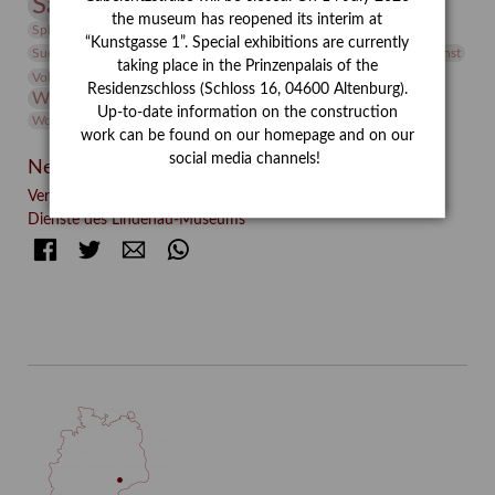
Sammlung
Samstagszeichner
Skulptur
Sonderausstellung
the museum has reopened its interim at
studio
Studio Bildende Kunst
Sphinx
studioDIGITAL
“Kunstgasse 1”. Special exhibitions are currently
Vermittlung
Suermondt-Ludwig-Museum
Video
Videokunst
taking place in the Prinzenpalais of the
Volontariat
Walter Rheiner
Weihnachten
Werefkin
Residenzschloss (Schloss 16, 04600 Altenburg).
Werkbetrachtung
Wissenschaft
Winter
Wolf and Dog
Up-to-date information on the construction
Wolf und Hund
Zirkuswoche
work can be found on our homepage and on our
social media channels!
Neueste Beiträge
Verschenkt, verkauft, vergessen? – Kunstdetektivinnen im
Dienste des Lindenau-Museums
Facebook
Twitter
E-mail
WhatsApp