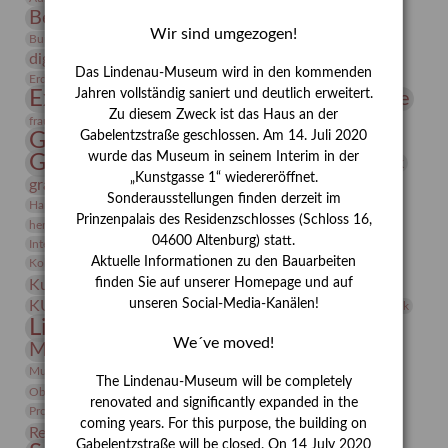
Bernhard August von Lindenau
Bibliothek
Wir sind umgezogen!
Conrad Felixmüller
Burg Posterstein
Depot
Der Blaue Reiter
digitallabor
Entartete Kunst
Enteignung
Das Lindenau-Museum wird in den kommenden
estrusker
Erdmann Julius Dietrich
Erlebnisportal
Exlibris
Expressionismus
Jahren vollständig saniert und deutlich erweitert.
Fotografie
Florenz
Festrede
Zu diesem Zweck ist das Haus an der
Frauen in der Antike und heute
frauen
Gerhard-Altenbourg-Preis
Gabelentzstraße geschlossen. Am 14. Juli 2020
wurde das Museum in seinem Interim in der
Gerhard Altenbourg
Grafik
Gerhard Kurt Müller
„Kunstgasse 1“ wiedereröffnet.
grafische sammlung
griechische Mythologie
Sonderausstellungen finden derzeit im
Heldinnen
Hanns-Conon von der Gabelentz
Heinrich Kirchhoff
Prinzenpalais des Residenzschlosses (Schloss 16,
herman de vries
Humboldt
Insekten
04600 Altenburg) statt.
Integriertes Schädlingsmanagement
Italien
Jahresempfang
Jubiläum
Kunst
Aktuelle Informationen zu den Bauarbeiten
Kolosseum
Kooperationsausstellung
Korkmodelle
Kunstvermittlung
finden Sie auf unserer Homepage und auf
Kunstmuseum
Kunst von Kühl
Künstler
unseren Social-Media-Kanälen!
KUNSTWAND
Künstlerin
Kurs
Lehmbruck
Lindenau-Museum
Marstall
Messeakademie
We´ve moved!
Museumsgeschichte
Museumsnacht
Natur
Museumspädagogik
Mäzen
Napoleon
Neue Remise
The Lindenau-Museum will be completely
Objekt im Fokus
Paul Klee
Peter Schnürpel
Phelloplastik
Pohlhof
renovated and significantly expanded in the
Provenienzforschung
Provenienz
coming years. For this purpose, the building on
Restaurierung
Restitution
Rudi Lesser
Ruth Wolf-Rehfeld
Gabelentzstraße will be closed. On 14 July 2020