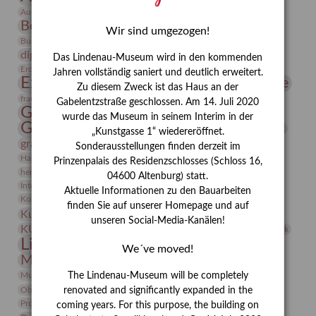
Bauhaus
Ausstellung „Vier Winde“
Berlin in den Zwanziger Jahren
Bernhard August von Lindenau
Bibliothek
Wir sind umgezogen!
Conrad Felixmüller
Burg Posterstein
Depot
Der Blaue Reiter
digitallabor
Entartete Kunst
Enteignung
Das Lindenau-Museum wird in den kommenden
estrusker
Erdmann Julius Dietrich
Erlebnisportal
Exlibris
Jahren vollständig saniert und deutlich erweitert.
Expressionismus
Fotografie
Florenz
Festrede
Zu diesem Zweck ist das Haus an der
Frauen in der Antike und heute
frauen
Gabelentzstraße geschlossen. Am 14. Juli 2020
Gerhard-Altenbourg-Preis
wurde das Museum in seinem Interim in der
Gerhard Altenbourg
Grafik
Gerhard Kurt Müller
„Kunstgasse 1“ wiedereröffnet.
grafische sammlung
griechische Mythologie
Sonderausstellungen finden derzeit im
Heldinnen
Hanns-Conon von der Gabelentz
Heinrich Kirchhoff
Prinzenpalais des Residenzschlosses (Schloss 16,
herman de vries
Humboldt
Insekten
04600 Altenburg) statt.
Integriertes Schädlingsmanagement
Italien
Jahresempfang
Jubiläum
Aktuelle Informationen zu den Bauarbeiten
Kunst
Kolosseum
Kooperationsausstellung
Korkmodelle
finden Sie auf unserer Homepage und auf
Kunstvermittlung
Kunstmuseum
Kunst von Kühl
unseren Social-Media-Kanälen!
Künstler
KUNSTWAND
Künstlerin
Kurs
Lehmbruck
Lindenau-Museum
Marstall
Messeakademie
We´ve moved!
Museumsgeschichte
Museumsnacht
Natur
Museumspädagogik
Mäzen
Napoleon
Neue Remise
The Lindenau-Museum will be completely
Objekt im Fokus
Paul Klee
Peter Schnürpel
Phelloplastik
Pohlhof
renovated and significantly expanded in the
Provenienzforschung
Provenienz
coming years. For this purpose, the building on