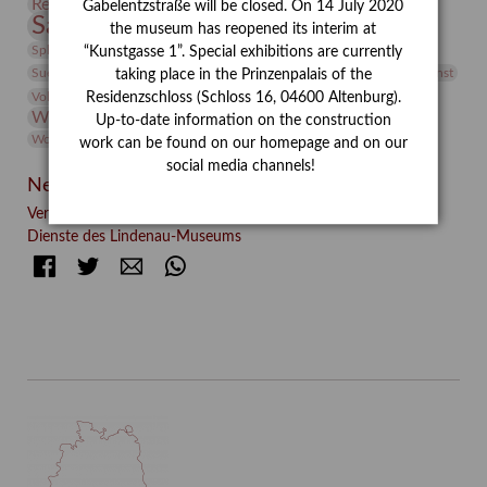
Restaurierung
Restitution
Rudi Lesser
Ruth Wolf-Rehfeld
Gabelentzstraße will be closed. On 14 July 2020
Sammlung
Samstagszeichner
Skulptur
Sonderausstellung
the museum has reopened its interim at
studio
Studio Bildende Kunst
Sphinx
studioDIGITAL
“Kunstgasse 1”. Special exhibitions are currently
Vermittlung
Suermondt-Ludwig-Museum
Video
Videokunst
taking place in the Prinzenpalais of the
Volontariat
Walter Rheiner
Weihnachten
Werefkin
Residenzschloss (Schloss 16, 04600 Altenburg).
Werkbetrachtung
Wissenschaft
Winter
Wolf and Dog
Up-to-date information on the construction
Wolf und Hund
Zirkuswoche
work can be found on our homepage and on our
social media channels!
Neueste Beiträge
Verschenkt, verkauft, vergessen? – Kunstdetektivinnen im
Dienste des Lindenau-Museums
Facebook
Twitter
E-mail
WhatsApp