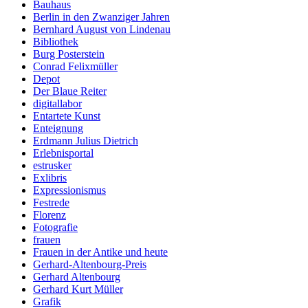
Bauhaus
Berlin in den Zwanziger Jahren
Bernhard August von Lindenau
Bibliothek
Burg Posterstein
Conrad Felixmüller
Depot
Der Blaue Reiter
digitallabor
Entartete Kunst
Enteignung
Erdmann Julius Dietrich
Erlebnisportal
estrusker
Exlibris
Expressionismus
Festrede
Florenz
Fotografie
frauen
Frauen in der Antike und heute
Gerhard-Altenbourg-Preis
Gerhard Altenbourg
Gerhard Kurt Müller
Grafik