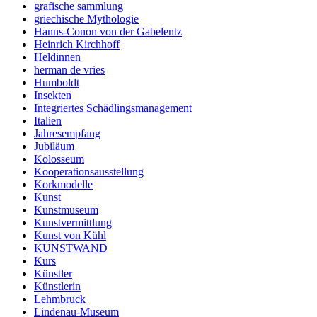
grafische sammlung
griechische Mythologie
Hanns-Conon von der Gabelentz
Heinrich Kirchhoff
Heldinnen
herman de vries
Humboldt
Insekten
Integriertes Schädlingsmanagement
Italien
Jahresempfang
Jubiläum
Kolosseum
Kooperationsausstellung
Korkmodelle
Kunst
Kunstmuseum
Kunstvermittlung
Kunst von Kühl
KUNSTWAND
Kurs
Künstler
Künstlerin
Lehmbruck
Lindenau-Museum