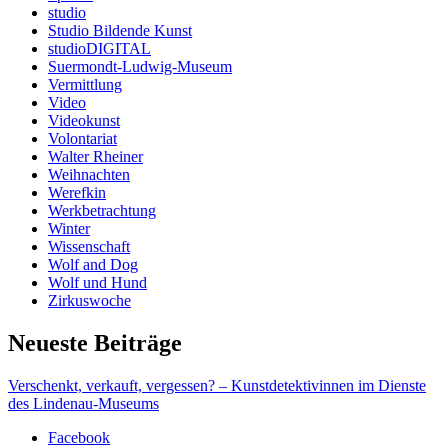
studio
Studio Bildende Kunst
studioDIGITAL
Suermondt-Ludwig-Museum
Vermittlung
Video
Videokunst
Volontariat
Walter Rheiner
Weihnachten
Werefkin
Werkbetrachtung
Winter
Wissenschaft
Wolf and Dog
Wolf und Hund
Zirkuswoche
Neueste Beiträge
Verschenkt, verkauft, vergessen? – Kunstdetektivinnen im Dienste
des Lindenau-Museums
Facebook