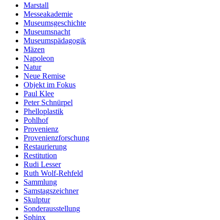
Marstall
Messeakademie
Museumsgeschichte
Museumsnacht
Museumspädagogik
Mäzen
Napoleon
Natur
Neue Remise
Objekt im Fokus
Paul Klee
Peter Schnürpel
Phelloplastik
Pohlhof
Provenienz
Provenienzforschung
Restaurierung
Restitution
Rudi Lesser
Ruth Wolf-Rehfeld
Sammlung
Samstagszeichner
Skulptur
Sonderausstellung
Sphinx