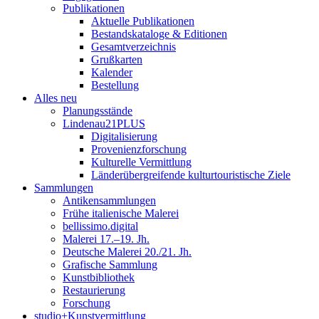
Publikationen
Aktuelle Publikationen
Bestandskataloge & Editionen
Gesamtverzeichnis
Grußkarten
Kalender
Bestellung
Alles neu
Planungsstände
Lindenau21PLUS
Digitalisierung
Provenienzforschung
Kulturelle Vermittlung
Länderübergreifende kulturtouristische Ziele
Sammlungen
Antikensammlungen
Frühe italienische Malerei
bellissimo.digital
Malerei 17.–19. Jh.
Deutsche Malerei 20./21. Jh.
Grafische Sammlung
Kunstbibliothek
Restaurierung
Forschung
studio+Kunstvermittlung