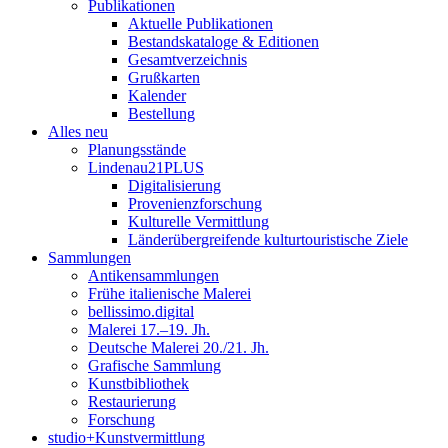
Publikationen
Aktuelle Publikationen
Bestandskataloge & Editionen
Gesamtverzeichnis
Grußkarten
Kalender
Bestellung
Alles neu
Planungsstände
Lindenau21PLUS
Digitalisierung
Provenienzforschung
Kulturelle Vermittlung
Länderübergreifende kulturtouristische Ziele
Sammlungen
Antikensammlungen
Frühe italienische Malerei
bellissimo.digital
Malerei 17.–19. Jh.
Deutsche Malerei 20./21. Jh.
Grafische Sammlung
Kunstbibliothek
Restaurierung
Forschung
studio+Kunstvermittlung