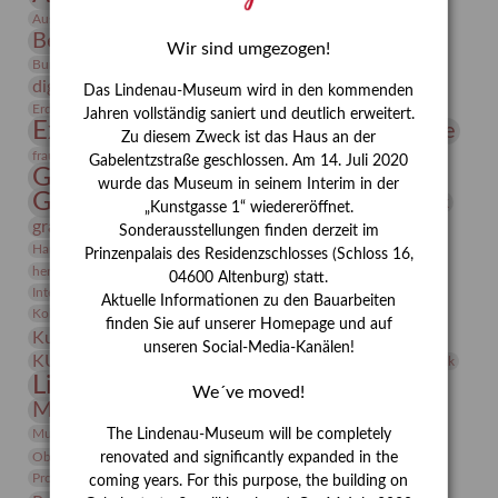
Bauhaus
Ausstellung „Vier Winde“
Berlin in den Zwanziger Jahren
Bernhard August von Lindenau
Bibliothek
Wir sind umgezogen!
Conrad Felixmüller
Burg Posterstein
Depot
Der Blaue Reiter
digitallabor
Entartete Kunst
Enteignung
Das Lindenau-Museum wird in den kommenden
estrusker
Erdmann Julius Dietrich
Erlebnisportal
Exlibris
Jahren vollständig saniert und deutlich erweitert.
Expressionismus
Fotografie
Florenz
Festrede
Zu diesem Zweck ist das Haus an der
Frauen in der Antike und heute
frauen
Gabelentzstraße geschlossen. Am 14. Juli 2020
Gerhard-Altenbourg-Preis
wurde das Museum in seinem Interim in der
Gerhard Altenbourg
Grafik
Gerhard Kurt Müller
„Kunstgasse 1“ wiedereröffnet.
grafische sammlung
griechische Mythologie
Sonderausstellungen finden derzeit im
Heldinnen
Hanns-Conon von der Gabelentz
Heinrich Kirchhoff
Prinzenpalais des Residenzschlosses (Schloss 16,
herman de vries
Humboldt
Insekten
04600 Altenburg) statt.
Integriertes Schädlingsmanagement
Italien
Jahresempfang
Jubiläum
Aktuelle Informationen zu den Bauarbeiten
Kunst
Kolosseum
Kooperationsausstellung
Korkmodelle
finden Sie auf unserer Homepage und auf
Kunstvermittlung
Kunstmuseum
Kunst von Kühl
unseren Social-Media-Kanälen!
Künstler
KUNSTWAND
Künstlerin
Kurs
Lehmbruck
Lindenau-Museum
Marstall
Messeakademie
We´ve moved!
Museumsgeschichte
Museumsnacht
Natur
Museumspädagogik
Mäzen
Napoleon
Neue Remise
The Lindenau-Museum will be completely
Objekt im Fokus
Paul Klee
Peter Schnürpel
Phelloplastik
Pohlhof
renovated and significantly expanded in the
Provenienzforschung
Provenienz
coming years. For this purpose, the building on