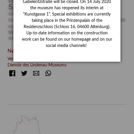
Restaurierung
Restitution
Rudi Lesser
Ruth Wolf-Rehfeld
Gabelentzstraße will be closed. On 14 July 2020
Sammlung
Samstagszeichner
Skulptur
Sonderausstellung
the museum has reopened its interim at
studio
Studio Bildende Kunst
Sphinx
studioDIGITAL
“Kunstgasse 1”. Special exhibitions are currently
Vermittlung
Suermondt-Ludwig-Museum
Video
Videokunst
taking place in the Prinzenpalais of the
Volontariat
Walter Rheiner
Weihnachten
Werefkin
Residenzschloss (Schloss 16, 04600 Altenburg).
Werkbetrachtung
Wissenschaft
Winter
Wolf and Dog
Up-to-date information on the construction
Wolf und Hund
Zirkuswoche
work can be found on our homepage and on our
social media channels!
Neueste Beiträge
Verschenkt, verkauft, vergessen? – Kunstdetektivinnen im
Dienste des Lindenau-Museums
Facebook
Twitter
E-mail
WhatsApp