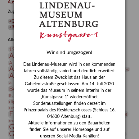
übernahm,
Ausgewählte Auszeichnungen zurücksetzen
als
Zugehörige Auszeichnungen
sie
sich
+Gerhard Altenbourg
(
1
)
+Künstlerin
(
1
)
den
+Ruth Wolf-Rehfeld
(
1
)
+Sonderausstellung
(
1
)
Menschen
leistete?“
Alle Auszeichnungen (106)
20. Jahrhundert
19. Jahrhundert
Wir sind umgezogen!
Altenburg
Altenburger Museen
Altenburger Praxisjahr
Altenburger Schlossberg
Das Lindenau-Museum wird in den kommenden
Antike
Archäologie
Architektur
Archiv
Asta Gröting
Jahren vollständig saniert und deutlich erweitert.
Ausstellung
Ausstellung "Berliner Blätter"
Zu diesem Zweck ist das Haus an der
Bauhaus
Ausstellung „Vier Winde“
Berlin in den Zwanziger Jahren
Gabelentzstraße geschlossen. Am 14. Juli 2020
Bernhard August von Lindenau
Bibliothek
wurde das Museum in seinem Interim in der
Conrad Felixmüller
Burg Posterstein
Depot
Der Blaue Reiter
„Kunstgasse 1“ wiedereröffnet.
digitallabor
Entartete Kunst
Enteignung
Sonderausstellungen finden derzeit im
estrusker
Erdmann Julius Dietrich
Erlebnisportal
Exlibris
Prinzenpalais des Residenzschlosses (Schloss 16,
Expressionismus
Fotografie
Florenz
Festrede
04600 Altenburg) statt.
Frauen in der Antike und heute
frauen
Aktuelle Informationen zu den Bauarbeiten
Gerhard-Altenbourg-Preis
finden Sie auf unserer Homepage und auf
Gerhard Altenbourg
Grafik
Gerhard Kurt Müller
unseren Social-Media-Kanälen!