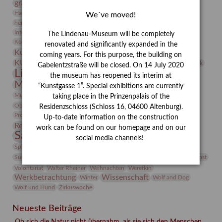
grafische sammlung
griechische Mythologie
Heldinnen
Hanns-Conon von der Gabelentz
Heinrich Kirchhoff
We´ve moved!
herman de vries
Humboldt
Insekten
Integriertes Schädlingsmanagement
Italien
Jahresempfang
Jubiläum
The Lindenau-Museum will be completely
Kunst
Kolosseum
Kooperationsausstellung
Korkmodelle
renovated and significantly expanded in the
Kunstvermittlung
Kunstmuseum
Kunst von Kühl
coming years. For this purpose, the building on
Künstler
KUNSTWAND
Künstlerin
Kurs
Lehmbruck
Gabelentzstraße will be closed. On 14 July 2020
Lindenau-Museum
Marstall
Messeakademie
the museum has reopened its interim at
Museumsgeschichte
Museumsnacht
“Kunstgasse 1”. Special exhibitions are currently
Natur
Museumspädagogik
Mäzen
Napoleon
Neue Remise
taking place in the Prinzenpalais of the
Objekt im Fokus
Paul Klee
Peter Schnürpel
Phelloplastik
Pohlhof
Residenzschloss (Schloss 16, 04600 Altenburg).
Provenienzforschung
Provenienz
Up-to-date information on the construction
Restaurierung
Restitution
Rudi Lesser
Ruth Wolf-Rehfeld
work can be found on our homepage and on our
Sammlung
Samstagszeichner
Skulptur
Sonderausstellung
social media channels!
studio
Studio Bildende Kunst
Sphinx
studioDIGITAL
Vermittlung
Suermondt-Ludwig-Museum
Video
Videokunst
Volontariat
Walter Rheiner
Weihnachten
Werefkin
Werkbetrachtung
Wissenschaft
Winter
Wolf and Dog
Wolf und Hund
Zirkuswoche
Neueste Beiträge
„Ob sich die Natur nicht übernahm, als sie sich den Menschen