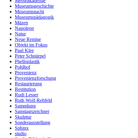
Messeakademie
Museumsgeschichte
Museumsnacht
Museumspädagogik
Mäzen
Napoleon
Natur
Neue Remise
Objekt im Fokus
Paul Klee
Peter Schnürpel
Phelloplastik
Pohlhof
Provenienz
Provenienzforschung
Restaurierung
Restitution
Rudi Lesser
Ruth Wolf-Rehfeld
Sammlung
Samstagszeichner
Skulptur
Sonderausstellung
Sphinx
studio