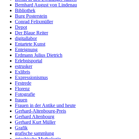
Bernhard August von Lindenau
Bibliothek
Burg Posterstein
Conrad Felixmüller
Depot
Der Blaue Reiter
digitallabor
Entartete Kunst
Enteignung
Erdmann Julius Dietrich
Erlebnisportal
estrusker
Exlibris
Expressionismus
Festrede
Florenz
Fotografie
frauen
Frauen in der Antike und heute
Gerhard-Altenbourg-Preis
Gerhard Altenbourg
Gerhard Kurt Müller
Grafik
grafische sammlung
griechische Mythologie