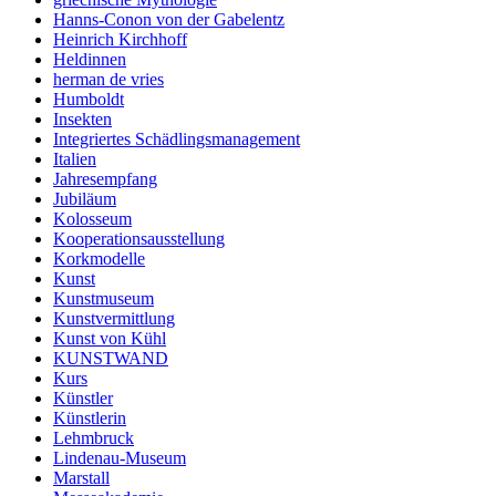
Hanns-Conon von der Gabelentz
Heinrich Kirchhoff
Heldinnen
herman de vries
Humboldt
Insekten
Integriertes Schädlingsmanagement
Italien
Jahresempfang
Jubiläum
Kolosseum
Kooperationsausstellung
Korkmodelle
Kunst
Kunstmuseum
Kunstvermittlung
Kunst von Kühl
KUNSTWAND
Kurs
Künstler
Künstlerin
Lehmbruck
Lindenau-Museum
Marstall