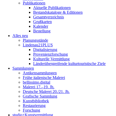
Publikationen
Aktuelle Publikationen
Bestandskataloge & Editionen
Gesamtverzeichnis
Grußkarten
Kalender
Bestellung
Alles neu
Planungsstände
Lindenau21PLUS
Digitalisierung
Provenienzforschung
Kulturelle Vermittlung
Länderübergreifende kulturtouristische Ziele
Sammlungen
Antikensammlungen
Frühe italienische Malerei
bellissimo.digital
Malerei 17.–19. Jh.
Deutsche Malerei 20./21. Jh.
Grafische Sammlung
Kunstbibliothek
Restaurierung
Forschung
studio+Kunstvermittlung