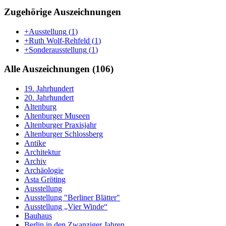
Zugehörige Auszeichnungen
+Ausstellung
(
1
)
+Ruth Wolf-Rehfeld
(
1
)
+Sonderausstellung
(
1
)
Alle Auszeichnungen (106)
19. Jahrhundert
20. Jahrhundert
Altenburg
Altenburger Museen
Altenburger Praxisjahr
Altenburger Schlossberg
Antike
Architektur
Archiv
Archäologie
Asta Gröting
Ausstellung
Ausstellung "Berliner Blätter"
Ausstellung „Vier Winde“
Bauhaus
Berlin in den Zwanziger Jahren