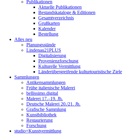
Publikationen
Aktuelle Publikationen
Bestandskataloge & Editionen
Gesamtverzeichnis
Grußkarten
Kalender
Bestellung
Alles neu
Planungsstände
Lindenau21PLUS
Digitalisierung
Provenienzforschung
Kulturelle Vermittlung
Länderübergreifende kulturtouristische Ziele
Sammlungen
Antikensammlungen
Frühe italienische Malerei
bellissimo.digital
Malerei 17.–19. Jh.
Deutsche Malerei 20./21. Jh.
Grafische Sammlung
Kunstbibliothek
Restaurierung
Forschung
studio+Kunstvermittlung