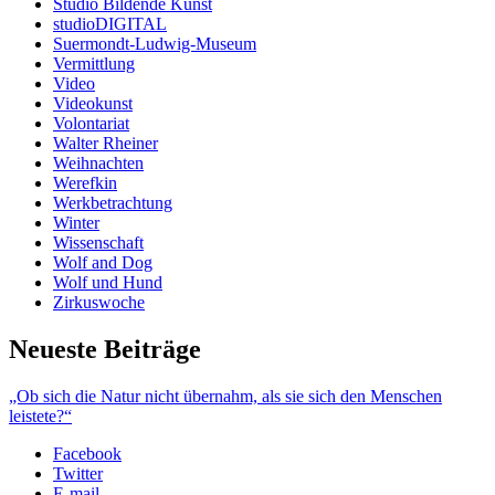
Studio Bildende Kunst
studioDIGITAL
Suermondt-Ludwig-Museum
Vermittlung
Video
Videokunst
Volontariat
Walter Rheiner
Weihnachten
Werefkin
Werkbetrachtung
Winter
Wissenschaft
Wolf and Dog
Wolf und Hund
Zirkuswoche
Neueste Beiträge
„Ob sich die Natur nicht übernahm, als sie sich den Menschen
leistete?“
Facebook
Twitter
E-mail