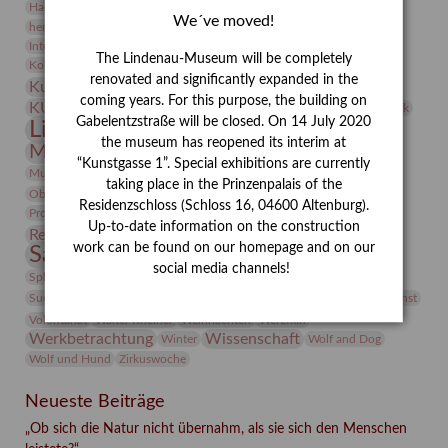
Heldinnen
Hanns-Conon von der Gabelentz
Heinrich Kirchhoff
We´ve moved!
herman de vries
Humboldt
Insekten
Integriertes Schädlingsmanagement
Italien
Jahresempfang
Jubiläum
The Lindenau-Museum will be completely
Kunst
Kolosseum
Kooperationsausstellung
Korkmodelle
renovated and significantly expanded in the
Kunstvermittlung
Kunstmuseum
Kunst von Kühl
coming years. For this purpose, the building on
Künstler
KUNSTWAND
Künstlerin
Kurs
Lehmbruck
Gabelentzstraße will be closed. On 14 July 2020
Lindenau-Museum
Marstall
Messeakademie
the museum has reopened its interim at
Museumsgeschichte
Museumsnacht
“Kunstgasse 1”. Special exhibitions are currently
Natur
Museumspädagogik
Mäzen
Napoleon
Neue Remise
taking place in the Prinzenpalais of the
Objekt im Fokus
Paul Klee
Peter Schnürpel
Phelloplastik
Pohlhof
Residenzschloss (Schloss 16, 04600 Altenburg).
Provenienzforschung
Provenienz
Up-to-date information on the construction
Restaurierung
Restitution
Rudi Lesser
Ruth Wolf-Rehfeld
work can be found on our homepage and on our
Sammlung
Samstagszeichner
Skulptur
Sonderausstellung
social media channels!
studio
Studio Bildende Kunst
Sphinx
studioDIGITAL
Vermittlung
Suermondt-Ludwig-Museum
Video
Videokunst
Volontariat
Walter Rheiner
Weihnachten
Werefkin
Werkbetrachtung
Wissenschaft
Winter
Wolf and Dog
Wolf und Hund
Zirkuswoche
Neueste Beiträge
„Ob sich die Natur nicht übernahm, als sie sich den Menschen