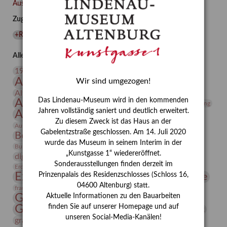
übernahm,
Ausgewählte Auszeichnungen zurücksetzen
als
Zugehörige Auszeichnungen
sie
sich
+Ruth Wolf-Rehfeld
(
1
)
den
Menschen
Alle Auszeichnungen (106)
leistete?“
20. Jahrhundert
19. Jahrhundert
Altenburg
Altenburger Museen
Wir sind umgezogen!
Altenburger Praxisjahr
Altenburger Schlossberg
Das Lindenau-Museum wird in den kommenden
Antike
Archäologie
Architektur
Archiv
Asta Gröting
Jahren vollständig saniert und deutlich erweitert.
Ausstellung
Ausstellung "Berliner Blätter"
Zu diesem Zweck ist das Haus an der
Bauhaus
Ausstellung „Vier Winde“
Berlin in den Zwanziger Jahren
Gabelentzstraße geschlossen. Am 14. Juli 2020
Bernhard August von Lindenau
Bibliothek
wurde das Museum in seinem Interim in der
Conrad Felixmüller
Burg Posterstein
Depot
Der Blaue Reiter
„Kunstgasse 1“ wiedereröffnet.
digitallabor
Entartete Kunst
Enteignung
Sonderausstellungen finden derzeit im
estrusker
Erdmann Julius Dietrich
Erlebnisportal
Exlibris
Expressionismus
Prinzenpalais des Residenzschlosses (Schloss 16,
Fotografie
Florenz
Festrede
04600 Altenburg) statt.
Frauen in der Antike und heute
frauen
Gerhard-Altenbourg-Preis
Aktuelle Informationen zu den Bauarbeiten
Gerhard Altenbourg
finden Sie auf unserer Homepage und auf
Grafik
Gerhard Kurt Müller
unseren Social-Media-Kanälen!
grafische sammlung
griechische Mythologie