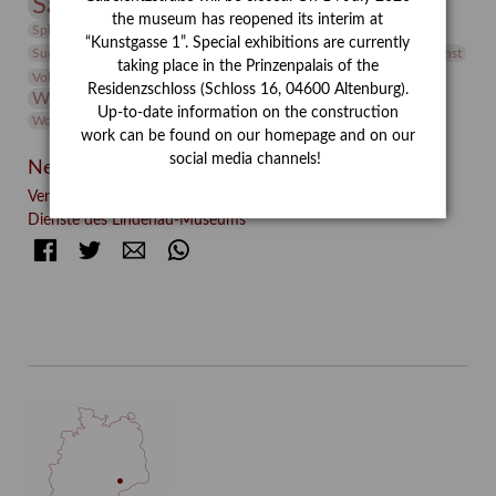
Sammlung
Samstagszeichner
Skulptur
Sonderausstellung
the museum has reopened its interim at
studio
Studio Bildende Kunst
Sphinx
studioDIGITAL
“Kunstgasse 1”. Special exhibitions are currently
Vermittlung
Suermondt-Ludwig-Museum
Video
Videokunst
taking place in the Prinzenpalais of the
Volontariat
Walter Rheiner
Weihnachten
Werefkin
Residenzschloss (Schloss 16, 04600 Altenburg).
Werkbetrachtung
Wissenschaft
Winter
Wolf and Dog
Up-to-date information on the construction
Wolf und Hund
Zirkuswoche
work can be found on our homepage and on our
social media channels!
Neueste Beiträge
Verschenkt, verkauft, vergessen? – Kunstdetektivinnen im
Dienste des Lindenau-Museums
Facebook
Twitter
E-mail
WhatsApp