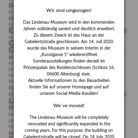
Bernhard August von Lindenau
Bibliothek
Wir sind umgezogen!
Conrad Felixmüller
Burg Posterstein
Depot
Der Blaue Reiter
digitallabor
Entartete Kunst
Enteignung
Das Lindenau-Museum wird in den kommenden
estrusker
Erdmann Julius Dietrich
Erlebnisportal
Exlibris
Expressionismus
Jahren vollständig saniert und deutlich erweitert.
Fotografie
Florenz
Festrede
Zu diesem Zweck ist das Haus an der
Frauen in der Antike und heute
frauen
Gerhard-Altenbourg-Preis
Gabelentzstraße geschlossen. Am 14. Juli 2020
wurde das Museum in seinem Interim in der
Gerhard Altenbourg
Grafik
Gerhard Kurt Müller
„Kunstgasse 1“ wiedereröffnet.
grafische sammlung
griechische Mythologie
Sonderausstellungen finden derzeit im
Heldinnen
Hanns-Conon von der Gabelentz
Heinrich Kirchhoff
Prinzenpalais des Residenzschlosses (Schloss 16,
herman de vries
Humboldt
Insekten
04600 Altenburg) statt.
Integriertes Schädlingsmanagement
Italien
Jahresempfang
Jubiläum
Kunst
Aktuelle Informationen zu den Bauarbeiten
Kolosseum
Kooperationsausstellung
Korkmodelle
Kunstvermittlung
finden Sie auf unserer Homepage und auf
Kunstmuseum
Kunst von Kühl
Künstler
unseren Social-Media-Kanälen!
KUNSTWAND
Künstlerin
Kurs
Lehmbruck
Lindenau-Museum
Marstall
Messeakademie
We´ve moved!
Museumsgeschichte
Museumsnacht
Natur
Museumspädagogik
Mäzen
Napoleon
Neue Remise
The Lindenau-Museum will be completely
Objekt im Fokus
Paul Klee
Peter Schnürpel
Phelloplastik
Pohlhof
renovated and significantly expanded in the
Provenienzforschung
Provenienz
coming years. For this purpose, the building on
Restaurierung
Restitution
Rudi Lesser
Ruth Wolf-Rehfeld
Gabelentzstraße will be closed. On 14 July 2020