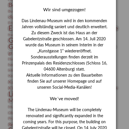
Bernhard August von Lindenau
Bibliothek
Wir sind umgezogen!
Conrad Felixmüller
Burg Posterstein
Depot
Der Blaue Reiter
digitallabor
Entartete Kunst
Enteignung
Das Lindenau-Museum wird in den kommenden
estrusker
Erdmann Julius Dietrich
Erlebnisportal
Exlibris
Expressionismus
Jahren vollständig saniert und deutlich erweitert.
Fotografie
Florenz
Festrede
Zu diesem Zweck ist das Haus an der
Frauen in der Antike und heute
frauen
Gerhard-Altenbourg-Preis
Gabelentzstraße geschlossen. Am 14. Juli 2020
wurde das Museum in seinem Interim in der
Gerhard Altenbourg
Grafik
Gerhard Kurt Müller
„Kunstgasse 1“ wiedereröffnet.
grafische sammlung
griechische Mythologie
Sonderausstellungen finden derzeit im
Heldinnen
Hanns-Conon von der Gabelentz
Heinrich Kirchhoff
Prinzenpalais des Residenzschlosses (Schloss 16,
herman de vries
Humboldt
Insekten
04600 Altenburg) statt.
Integriertes Schädlingsmanagement
Italien
Jahresempfang
Jubiläum
Kunst
Aktuelle Informationen zu den Bauarbeiten
Kolosseum
Kooperationsausstellung
Korkmodelle
Kunstvermittlung
finden Sie auf unserer Homepage und auf
Kunstmuseum
Kunst von Kühl
Künstler
unseren Social-Media-Kanälen!
KUNSTWAND
Künstlerin
Kurs
Lehmbruck
Lindenau-Museum
Marstall
Messeakademie
We´ve moved!
Museumsgeschichte
Museumsnacht
Natur
Museumspädagogik
Mäzen
Napoleon
Neue Remise
The Lindenau-Museum will be completely
Objekt im Fokus
Paul Klee
Peter Schnürpel
Phelloplastik
Pohlhof
renovated and significantly expanded in the
Provenienzforschung
Provenienz
coming years. For this purpose, the building on
Restaurierung
Restitution
Rudi Lesser
Ruth Wolf-Rehfeld
Gabelentzstraße will be closed. On 14 July 2020