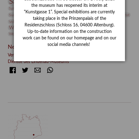
Sammlung
Samstagszeichner
Skulptur
Sonderausstellung
the museum has reopened its interim at
studio
Studio Bildende Kunst
Sphinx
studioDIGITAL
“Kunstgasse 1”. Special exhibitions are currently
Vermittlung
Suermondt-Ludwig-Museum
Video
Videokunst
taking place in the Prinzenpalais of the
Volontariat
Walter Rheiner
Weihnachten
Werefkin
Residenzschloss (Schloss 16, 04600 Altenburg).
Werkbetrachtung
Wissenschaft
Winter
Wolf and Dog
Up-to-date information on the construction
Wolf und Hund
Zirkuswoche
work can be found on our homepage and on our
social media channels!
Neueste Beiträge
Verschenkt, verkauft, vergessen? – Kunstdetektivinnen im
Dienste des Lindenau-Museums
Facebook
Twitter
E-mail
WhatsApp