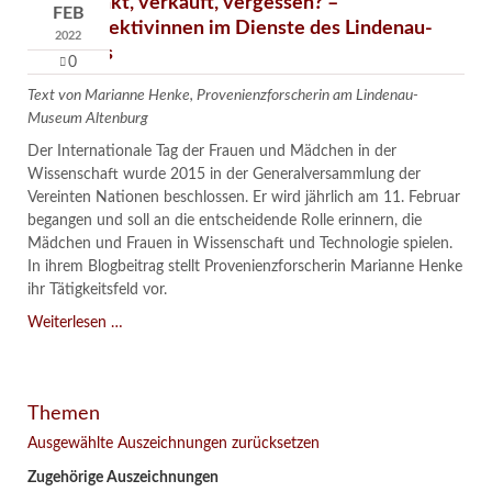
Verschenkt, verkauft, vergessen? –
FEB
Kunstdetektivinnen im Dienste des Lindenau-
2022
Museums
0
Text von Marianne Henke, Provenienzforscherin am Lindenau-
Museum Altenburg
Der Internationale Tag der Frauen und Mädchen in der
Wissenschaft wurde 2015 in der Generalversammlung der
Vereinten Nationen beschlossen. Er wird jährlich am 11. Februar
begangen und soll an die entscheidende Rolle erinnern, die
Mädchen und Frauen in Wissenschaft und Technologie spielen.
In ihrem Blogbeitrag stellt Provenienzforscherin Marianne Henke
ihr Tätigkeitsfeld vor.
Verschenkt,
Weiterlesen …
verkauft,
vergessen?
–
Themen
Kunstdetektivinnen
im
Ausgewählte Auszeichnungen zurücksetzen
Dienste
Zugehörige Auszeichnungen
des