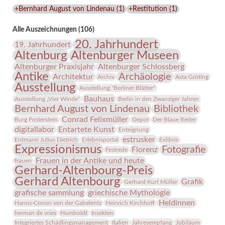
Lindenau-
+Bernhard August von Lindenau
(
1
)
+Restitution
(
1
)
Museums
Alle Auszeichnungen (106)
20. Jahrhundert
19. Jahrhundert
Altenburg
Altenburger Museen
Altenburger Praxisjahr
Altenburger Schlossberg
Antike
Archäologie
Architektur
Archiv
Asta Gröting
Ausstellung
Ausstellung "Berliner Blätter"
Bauhaus
Ausstellung „Vier Winde“
Berlin in den Zwanziger Jahren
Bernhard August von Lindenau
Bibliothek
Conrad Felixmüller
Burg Posterstein
Depot
Der Blaue Reiter
digitallabor
Entartete Kunst
Enteignung
estrusker
Erdmann Julius Dietrich
Erlebnisportal
Exlibris
Expressionismus
Fotografie
Florenz
Festrede
Frauen in der Antike und heute
frauen
Gerhard-Altenbourg-Preis
Gerhard Altenbourg
Grafik
Gerhard Kurt Müller
grafische sammlung
griechische Mythologie
Heldinnen
Hanns-Conon von der Gabelentz
Heinrich Kirchhoff
herman de vries
Humboldt
Insekten
Integriertes Schädlingsmanagement
Italien
Jahresempfang
Jubiläum