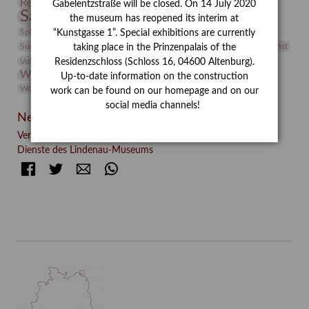
Restaurierung
Restitution
Rudi Lesser
Ruth Wolf-Rehfeld
Gabelentzstraße will be closed. On 14 July 2020
Sammlung
Samstagszeichner
Skulptur
Sonderausstellung
the museum has reopened its interim at
studio
Studio Bildende Kunst
Sphinx
studioDIGITAL
“Kunstgasse 1”. Special exhibitions are currently
Vermittlung
Suermondt-Ludwig-Museum
Video
Videokunst
taking place in the Prinzenpalais of the
Volontariat
Walter Rheiner
Weihnachten
Werefkin
Residenzschloss (Schloss 16, 04600 Altenburg).
Werkbetrachtung
Wissenschaft
Winter
Wolf and Dog
Up-to-date information on the construction
Wolf und Hund
Zirkuswoche
work can be found on our homepage and on our
social media channels!
Neueste Beiträge
Verschenkt, verkauft, vergessen? – Kunstdetektivinnen im
Dienste des Lindenau-Museums
Facebook
Twitter
E-mail
WhatsApp