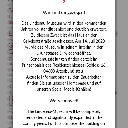
Bauhaus
Ausstellung „Vier Winde“
Berlin in den Zwanziger Jahren
Bernhard August von Lindenau
Bibliothek
Wir sind umgezogen!
Conrad Felixmüller
Burg Posterstein
Depot
Der Blaue Reiter
digitallabor
Entartete Kunst
Enteignung
Das Lindenau-Museum wird in den kommenden
estrusker
Erdmann Julius Dietrich
Erlebnisportal
Exlibris
Jahren vollständig saniert und deutlich erweitert.
Expressionismus
Fotografie
Florenz
Festrede
Zu diesem Zweck ist das Haus an der
Frauen in der Antike und heute
frauen
Gabelentzstraße geschlossen. Am 14. Juli 2020
Gerhard-Altenbourg-Preis
wurde das Museum in seinem Interim in der
Gerhard Altenbourg
Grafik
Gerhard Kurt Müller
„Kunstgasse 1“ wiedereröffnet.
grafische sammlung
griechische Mythologie
Sonderausstellungen finden derzeit im
Heldinnen
Hanns-Conon von der Gabelentz
Heinrich Kirchhoff
Prinzenpalais des Residenzschlosses (Schloss 16,
herman de vries
Humboldt
Insekten
04600 Altenburg) statt.
Integriertes Schädlingsmanagement
Italien
Jahresempfang
Jubiläum
Aktuelle Informationen zu den Bauarbeiten
Kunst
Kolosseum
Kooperationsausstellung
Korkmodelle
finden Sie auf unserer Homepage und auf
Kunstvermittlung
Kunstmuseum
Kunst von Kühl
unseren Social-Media-Kanälen!
Künstler
KUNSTWAND
Künstlerin
Kurs
Lehmbruck
Lindenau-Museum
Marstall
Messeakademie
We´ve moved!
Museumsgeschichte
Museumsnacht
Natur
Museumspädagogik
Mäzen
Napoleon
Neue Remise
The Lindenau-Museum will be completely
Objekt im Fokus
Paul Klee
Peter Schnürpel
Phelloplastik
Pohlhof
renovated and significantly expanded in the
Provenienzforschung
Provenienz
coming years. For this purpose, the building on