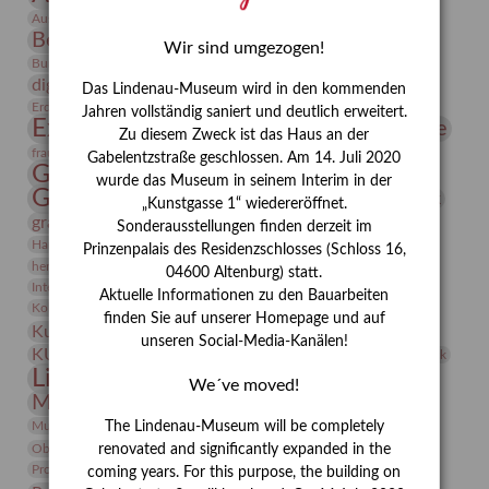
Bauhaus
Ausstellung „Vier Winde“
Berlin in den Zwanziger Jahren
Bernhard August von Lindenau
Bibliothek
Wir sind umgezogen!
Conrad Felixmüller
Burg Posterstein
Depot
Der Blaue Reiter
digitallabor
Entartete Kunst
Enteignung
Das Lindenau-Museum wird in den kommenden
estrusker
Erdmann Julius Dietrich
Erlebnisportal
Exlibris
Jahren vollständig saniert und deutlich erweitert.
Expressionismus
Fotografie
Florenz
Festrede
Zu diesem Zweck ist das Haus an der
Frauen in der Antike und heute
frauen
Gabelentzstraße geschlossen. Am 14. Juli 2020
Gerhard-Altenbourg-Preis
wurde das Museum in seinem Interim in der
Gerhard Altenbourg
Grafik
Gerhard Kurt Müller
„Kunstgasse 1“ wiedereröffnet.
grafische sammlung
griechische Mythologie
Sonderausstellungen finden derzeit im
Heldinnen
Hanns-Conon von der Gabelentz
Heinrich Kirchhoff
Prinzenpalais des Residenzschlosses (Schloss 16,
herman de vries
Humboldt
Insekten
04600 Altenburg) statt.
Integriertes Schädlingsmanagement
Italien
Jahresempfang
Jubiläum
Aktuelle Informationen zu den Bauarbeiten
Kunst
Kolosseum
Kooperationsausstellung
Korkmodelle
finden Sie auf unserer Homepage und auf
Kunstvermittlung
Kunstmuseum
Kunst von Kühl
unseren Social-Media-Kanälen!
Künstler
KUNSTWAND
Künstlerin
Kurs
Lehmbruck
Lindenau-Museum
Marstall
Messeakademie
We´ve moved!
Museumsgeschichte
Museumsnacht
Natur
Museumspädagogik
Mäzen
Napoleon
Neue Remise
The Lindenau-Museum will be completely
Objekt im Fokus
Paul Klee
Peter Schnürpel
Phelloplastik
Pohlhof
renovated and significantly expanded in the
Provenienzforschung
Provenienz
coming years. For this purpose, the building on