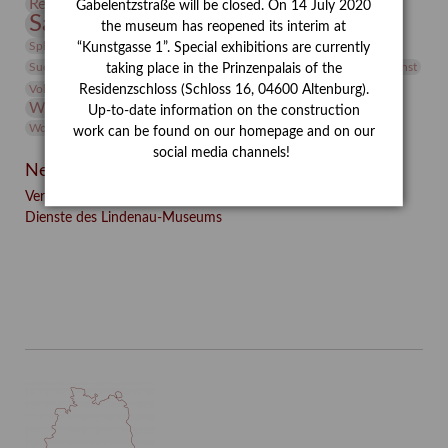
Restaurierung
Restitution
Rudi Lesser
Ruth Wolf-Rehfeld
Gabelentzstraße will be closed. On 14 July 2020
Sammlung
Samstagszeichner
Skulptur
Sonderausstellung
the museum has reopened its interim at
studio
Studio Bildende Kunst
Sphinx
studioDIGITAL
“Kunstgasse 1”. Special exhibitions are currently
Vermittlung
Suermondt-Ludwig-Museum
Video
Videokunst
taking place in the Prinzenpalais of the
Volontariat
Walter Rheiner
Weihnachten
Werefkin
Residenzschloss (Schloss 16, 04600 Altenburg).
Werkbetrachtung
Wissenschaft
Winter
Wolf and Dog
Up-to-date information on the construction
Wolf und Hund
Zirkuswoche
work can be found on our homepage and on our
social media channels!
Neueste Beiträge
Verschenkt, verkauft, vergessen? – Kunstdetektivinnen im
Dienste des Lindenau-Museums
Facebook
Twitter
E-mail
WhatsApp