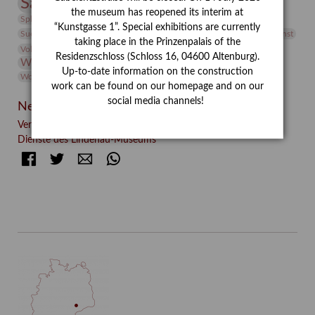
Sammlung
Samstagszeichner
Skulptur
Sonderausstellung
the museum has reopened its interim at
studio
Studio Bildende Kunst
Sphinx
studioDIGITAL
“Kunstgasse 1”. Special exhibitions are currently
Vermittlung
Suermondt-Ludwig-Museum
Video
Videokunst
taking place in the Prinzenpalais of the
Volontariat
Walter Rheiner
Weihnachten
Werefkin
Residenzschloss (Schloss 16, 04600 Altenburg).
Werkbetrachtung
Wissenschaft
Winter
Wolf and Dog
Up-to-date information on the construction
Wolf und Hund
Zirkuswoche
work can be found on our homepage and on our
social media channels!
Neueste Beiträge
Verschenkt, verkauft, vergessen? – Kunstdetektivinnen im
Dienste des Lindenau-Museums
Facebook
Twitter
E-mail
WhatsApp