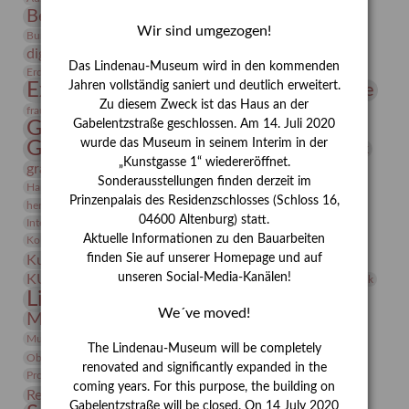
Bernhard August von Lindenau
Bibliothek
Wir sind umgezogen!
Conrad Felixmüller
Burg Posterstein
Depot
Der Blaue Reiter
digitallabor
Entartete Kunst
Enteignung
Das Lindenau-Museum wird in den kommenden
estrusker
Erdmann Julius Dietrich
Erlebnisportal
Exlibris
Expressionismus
Jahren vollständig saniert und deutlich erweitert.
Fotografie
Florenz
Festrede
Zu diesem Zweck ist das Haus an der
Frauen in der Antike und heute
frauen
Gerhard-Altenbourg-Preis
Gabelentzstraße geschlossen. Am 14. Juli 2020
wurde das Museum in seinem Interim in der
Gerhard Altenbourg
Grafik
Gerhard Kurt Müller
„Kunstgasse 1“ wiedereröffnet.
grafische sammlung
griechische Mythologie
Sonderausstellungen finden derzeit im
Heldinnen
Hanns-Conon von der Gabelentz
Heinrich Kirchhoff
Prinzenpalais des Residenzschlosses (Schloss 16,
herman de vries
Humboldt
Insekten
04600 Altenburg) statt.
Integriertes Schädlingsmanagement
Italien
Jahresempfang
Jubiläum
Kunst
Aktuelle Informationen zu den Bauarbeiten
Kolosseum
Kooperationsausstellung
Korkmodelle
Kunstvermittlung
finden Sie auf unserer Homepage und auf
Kunstmuseum
Kunst von Kühl
Künstler
unseren Social-Media-Kanälen!
KUNSTWAND
Künstlerin
Kurs
Lehmbruck
Lindenau-Museum
Marstall
Messeakademie
We´ve moved!
Museumsgeschichte
Museumsnacht
Natur
Museumspädagogik
Mäzen
Napoleon
Neue Remise
The Lindenau-Museum will be completely
Objekt im Fokus
Paul Klee
Peter Schnürpel
Phelloplastik
Pohlhof
renovated and significantly expanded in the
Provenienzforschung
Provenienz
coming years. For this purpose, the building on
Restaurierung
Restitution
Rudi Lesser
Ruth Wolf-Rehfeld
Gabelentzstraße will be closed. On 14 July 2020