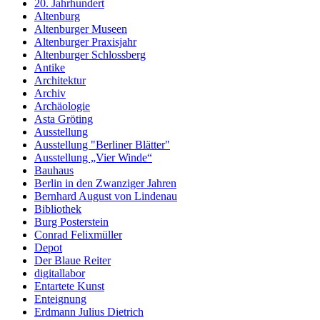
20. Jahrhundert
Altenburg
Altenburger Museen
Altenburger Praxisjahr
Altenburger Schlossberg
Antike
Architektur
Archiv
Archäologie
Asta Gröting
Ausstellung
Ausstellung "Berliner Blätter"
Ausstellung „Vier Winde“
Bauhaus
Berlin in den Zwanziger Jahren
Bernhard August von Lindenau
Bibliothek
Burg Posterstein
Conrad Felixmüller
Depot
Der Blaue Reiter
digitallabor
Entartete Kunst
Enteignung
Erdmann Julius Dietrich