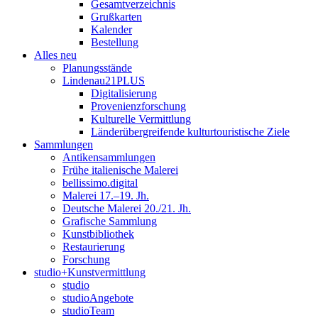
Gesamtverzeichnis
Grußkarten
Kalender
Bestellung
Alles neu
Planungsstände
Lindenau21PLUS
Digitalisierung
Provenienzforschung
Kulturelle Vermittlung
Länderübergreifende kulturtouristische Ziele
Sammlungen
Antikensammlungen
Frühe italienische Malerei
bellissimo.digital
Malerei 17.–19. Jh.
Deutsche Malerei 20./21. Jh.
Grafische Sammlung
Kunstbibliothek
Restaurierung
Forschung
studio+Kunstvermittlung
studio
studioAngebote
studioTeam