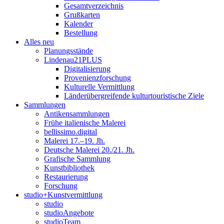
Gesamtverzeichnis
Grußkarten
Kalender
Bestellung
Alles neu
Planungsstände
Lindenau21PLUS
Digitalisierung
Provenienzforschung
Kulturelle Vermittlung
Länderübergreifende kulturtouristische Ziele
Sammlungen
Antikensammlungen
Frühe italienische Malerei
bellissimo.digital
Malerei 17.–19. Jh.
Deutsche Malerei 20./21. Jh.
Grafische Sammlung
Kunstbibliothek
Restaurierung
Forschung
studio+Kunstvermittlung
studio
studioAngebote
studioTeam