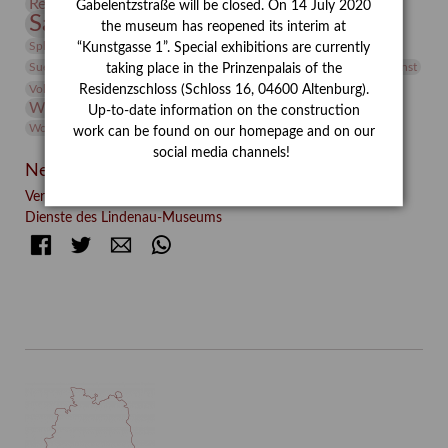
Restaurierung
Restitution
Rudi Lesser
Ruth Wolf-Rehfeld
Gabelentzstraße will be closed. On 14 July 2020
Sammlung
Samstagszeichner
Skulptur
Sonderausstellung
the museum has reopened its interim at
studio
Studio Bildende Kunst
Sphinx
studioDIGITAL
“Kunstgasse 1”. Special exhibitions are currently
Vermittlung
Suermondt-Ludwig-Museum
Video
Videokunst
taking place in the Prinzenpalais of the
Volontariat
Walter Rheiner
Weihnachten
Werefkin
Residenzschloss (Schloss 16, 04600 Altenburg).
Werkbetrachtung
Wissenschaft
Winter
Wolf and Dog
Up-to-date information on the construction
Wolf und Hund
Zirkuswoche
work can be found on our homepage and on our
social media channels!
Neueste Beiträge
Verschenkt, verkauft, vergessen? – Kunstdetektivinnen im
Dienste des Lindenau-Museums
Facebook
Twitter
E-mail
WhatsApp