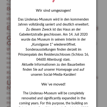
Bauhaus
Ausstellung „Vier Winde“
Berlin in den Zwanziger Jahren
Bernhard August von Lindenau
Bibliothek
Wir sind umgezogen!
Conrad Felixmüller
Burg Posterstein
Depot
Der Blaue Reiter
digitallabor
Entartete Kunst
Enteignung
Das Lindenau-Museum wird in den kommenden
estrusker
Erdmann Julius Dietrich
Erlebnisportal
Exlibris
Jahren vollständig saniert und deutlich erweitert.
Expressionismus
Fotografie
Florenz
Festrede
Zu diesem Zweck ist das Haus an der
Frauen in der Antike und heute
frauen
Gabelentzstraße geschlossen. Am 14. Juli 2020
Gerhard-Altenbourg-Preis
wurde das Museum in seinem Interim in der
Gerhard Altenbourg
Grafik
Gerhard Kurt Müller
„Kunstgasse 1“ wiedereröffnet.
grafische sammlung
griechische Mythologie
Sonderausstellungen finden derzeit im
Heldinnen
Hanns-Conon von der Gabelentz
Heinrich Kirchhoff
Prinzenpalais des Residenzschlosses (Schloss 16,
herman de vries
Humboldt
Insekten
04600 Altenburg) statt.
Integriertes Schädlingsmanagement
Italien
Jahresempfang
Jubiläum
Aktuelle Informationen zu den Bauarbeiten
Kunst
Kolosseum
Kooperationsausstellung
Korkmodelle
finden Sie auf unserer Homepage und auf
Kunstvermittlung
Kunstmuseum
Kunst von Kühl
unseren Social-Media-Kanälen!
Künstler
KUNSTWAND
Künstlerin
Kurs
Lehmbruck
Lindenau-Museum
Marstall
Messeakademie
We´ve moved!
Museumsgeschichte
Museumsnacht
Natur
Museumspädagogik
Mäzen
Napoleon
Neue Remise
The Lindenau-Museum will be completely
Objekt im Fokus
Paul Klee
Peter Schnürpel
Phelloplastik
Pohlhof
renovated and significantly expanded in the
Provenienzforschung
Provenienz
coming years. For this purpose, the building on