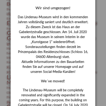
Bernhard August von Lindenau
Bibliothek
Wir sind umgezogen!
Conrad Felixmüller
Burg Posterstein
Depot
Der Blaue Reiter
digitallabor
Entartete Kunst
Enteignung
Das Lindenau-Museum wird in den kommenden
estrusker
Erdmann Julius Dietrich
Erlebnisportal
Exlibris
Expressionismus
Jahren vollständig saniert und deutlich erweitert.
Fotografie
Florenz
Festrede
Zu diesem Zweck ist das Haus an der
Frauen in der Antike und heute
frauen
Gerhard-Altenbourg-Preis
Gabelentzstraße geschlossen. Am 14. Juli 2020
wurde das Museum in seinem Interim in der
Gerhard Altenbourg
Grafik
Gerhard Kurt Müller
„Kunstgasse 1“ wiedereröffnet.
grafische sammlung
griechische Mythologie
Sonderausstellungen finden derzeit im
Heldinnen
Hanns-Conon von der Gabelentz
Heinrich Kirchhoff
Prinzenpalais des Residenzschlosses (Schloss 16,
herman de vries
Humboldt
Insekten
04600 Altenburg) statt.
Integriertes Schädlingsmanagement
Italien
Jahresempfang
Jubiläum
Kunst
Aktuelle Informationen zu den Bauarbeiten
Kolosseum
Kooperationsausstellung
Korkmodelle
Kunstvermittlung
finden Sie auf unserer Homepage und auf
Kunstmuseum
Kunst von Kühl
Künstler
unseren Social-Media-Kanälen!
KUNSTWAND
Künstlerin
Kurs
Lehmbruck
Lindenau-Museum
Marstall
Messeakademie
We´ve moved!
Museumsgeschichte
Museumsnacht
Natur
Museumspädagogik
Mäzen
Napoleon
Neue Remise
The Lindenau-Museum will be completely
Objekt im Fokus
Paul Klee
Peter Schnürpel
Phelloplastik
Pohlhof
renovated and significantly expanded in the
Provenienzforschung
Provenienz
coming years. For this purpose, the building on
Restaurierung
Restitution
Rudi Lesser
Ruth Wolf-Rehfeld
Gabelentzstraße will be closed. On 14 July 2020