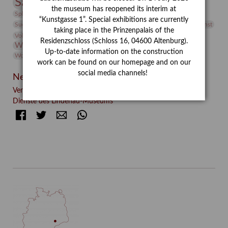
Sammlung
Samstagszeichner
Skulptur
Sonderausstellung
the museum has reopened its interim at
studio
Studio Bildende Kunst
Sphinx
studioDIGITAL
“Kunstgasse 1”. Special exhibitions are currently
Vermittlung
Suermondt-Ludwig-Museum
Video
Videokunst
taking place in the Prinzenpalais of the
Volontariat
Walter Rheiner
Weihnachten
Werefkin
Residenzschloss (Schloss 16, 04600 Altenburg).
Werkbetrachtung
Wissenschaft
Winter
Wolf and Dog
Up-to-date information on the construction
Wolf und Hund
Zirkuswoche
work can be found on our homepage and on our
social media channels!
Neueste Beiträge
Verschenkt, verkauft, vergessen? – Kunstdetektivinnen im
Dienste des Lindenau-Museums
Facebook
Twitter
E-mail
WhatsApp