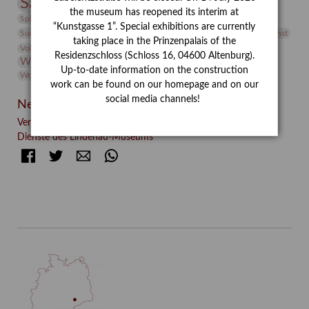
Sammlung
Samstagszeichner
Skulptur
Sonderausstellung
the museum has reopened its interim at
studio
Studio Bildende Kunst
Sphinx
studioDIGITAL
“Kunstgasse 1”. Special exhibitions are currently
Vermittlung
Suermondt-Ludwig-Museum
Video
Videokunst
taking place in the Prinzenpalais of the
Volontariat
Walter Rheiner
Weihnachten
Werefkin
Residenzschloss (Schloss 16, 04600 Altenburg).
Werkbetrachtung
Wissenschaft
Winter
Wolf and Dog
Up-to-date information on the construction
Wolf und Hund
Zirkuswoche
work can be found on our homepage and on our
social media channels!
Neueste Beiträge
Verschenkt, verkauft, vergessen? – Kunstdetektivinnen im
Dienste des Lindenau-Museums
Facebook
Twitter
E-mail
WhatsApp