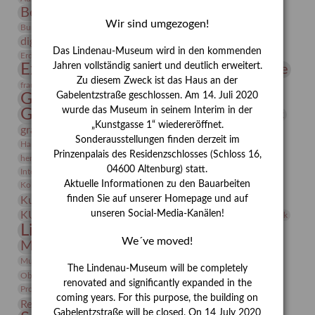
Bernhard August von Lindenau
Bibliothek
Wir sind umgezogen!
Conrad Felixmüller
Burg Posterstein
Depot
Der Blaue Reiter
digitallabor
Entartete Kunst
Enteignung
Das Lindenau-Museum wird in den kommenden
estrusker
Erdmann Julius Dietrich
Erlebnisportal
Exlibris
Expressionismus
Jahren vollständig saniert und deutlich erweitert.
Fotografie
Florenz
Festrede
Zu diesem Zweck ist das Haus an der
Frauen in der Antike und heute
frauen
Gerhard-Altenbourg-Preis
Gabelentzstraße geschlossen. Am 14. Juli 2020
wurde das Museum in seinem Interim in der
Gerhard Altenbourg
Grafik
Gerhard Kurt Müller
„Kunstgasse 1“ wiedereröffnet.
grafische sammlung
griechische Mythologie
Sonderausstellungen finden derzeit im
Heldinnen
Hanns-Conon von der Gabelentz
Heinrich Kirchhoff
Prinzenpalais des Residenzschlosses (Schloss 16,
herman de vries
Humboldt
Insekten
04600 Altenburg) statt.
Integriertes Schädlingsmanagement
Italien
Jahresempfang
Jubiläum
Kunst
Aktuelle Informationen zu den Bauarbeiten
Kolosseum
Kooperationsausstellung
Korkmodelle
Kunstvermittlung
finden Sie auf unserer Homepage und auf
Kunstmuseum
Kunst von Kühl
Künstler
unseren Social-Media-Kanälen!
KUNSTWAND
Künstlerin
Kurs
Lehmbruck
Lindenau-Museum
Marstall
Messeakademie
We´ve moved!
Museumsgeschichte
Museumsnacht
Natur
Museumspädagogik
Mäzen
Napoleon
Neue Remise
The Lindenau-Museum will be completely
Objekt im Fokus
Paul Klee
Peter Schnürpel
Phelloplastik
Pohlhof
renovated and significantly expanded in the
Provenienzforschung
Provenienz
coming years. For this purpose, the building on
Restaurierung
Restitution
Rudi Lesser
Ruth Wolf-Rehfeld
Gabelentzstraße will be closed. On 14 July 2020