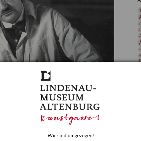
A
 Publikationen
Forschung
skataloge & Editionen
erzeichnis
ten
r
A
ng
B
D
E
Wir sind umgezogen!
H