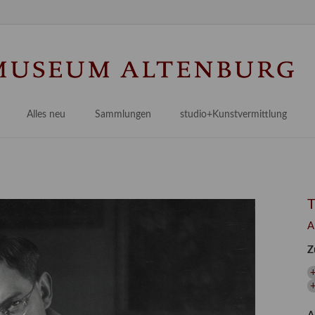
Na
üb
Alles neu
Sammlungen
studio+Kunstvermittlung
 Museum
Planungsstände
Antikensammlungen
studio
Lindenau21PLUS
Frühe italienische Malerei
studioAngebote
Digitalisierung
bellissimo.digital
studioTeam
Provenienzforschung
Malerei 17.–19. Jh.
Angebote für Erwachsene
A
Kulturelle Vermittlung
Deutsche Malerei 20./21. Jh.
Angebote für Kitas
Z
Länderübergreifende kulturtouristische Ziele
 / Praxisprojekt
Grafische Sammlung
Angebote für Schulen
+
nt
Kunstbibliothek
onen
Restaurierung