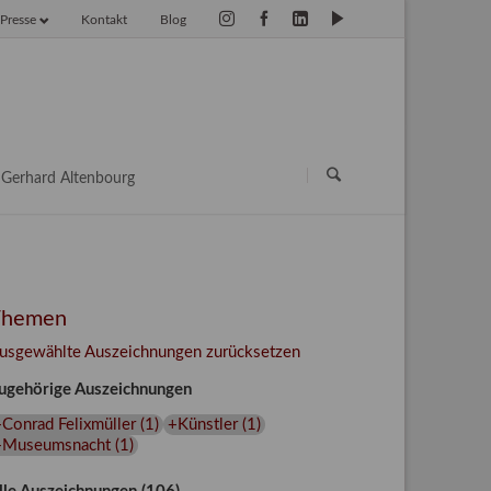
Presse
Kontakt
Blog
vigation
erspringen
Navigation
überspringen
Gerhard Altenbourg
Themen
usgewählte Auszeichnungen zurücksetzen
ugehörige Auszeichnungen
Conrad Felixmüller
(
1
)
+Künstler
(
1
)
+Museumsnacht
(
1
)