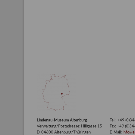
des
Hasses"
–
Familie
und
Freunde
im
Werk
des
Künstlers
Conrad
Felixmüller
(Part
I/III)
Lindenau-Museum Altenburg
Tel.: +49 (0)
Verwaltung/Postadresse: Hillgasse 15
Fax: +49 (0)3
D-04600 Altenburg/Thüringen
E-Mail:
info@a