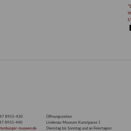
"
i
I/
3447 8955-430
Öffnungszeiten
447 8955-440
Lindenau-Museum Kunstgasse 1
ltenburger-museen.de
Dienstag bis Sonntag und an Feiertagen: