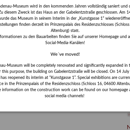
ndenau-Museum wird in den kommenden Jahren vollständig saniert und d
I
 Zu diesem Zweck ist das Haus an der Gabelentzstraße geschlossen. Am 14
J
urde das Museum in seinem Interim in der „Kunstgasse 1“ wiedereröffne
tellungen finden derzeit im Prinzenpalais des Residenzschlosses (Schlos
K
Altenburg) statt.
nformationen zu den Bauarbeiten finden Sie auf unserer Homepage und 
Social-Media-Kanälen!
M
es" – Familie und Freunde im Werk des
We´ve moved!
 (Part I/III)
P
nau-Museum will be completely renovated and significantly expanded in 
senschaftlerin am Lindenau-Museum Altenburg
r this purpose, the building on Gabelentzstraße will be closed. On 14 Jul
R
s reopened its interim at “Kunstgasse 1”. Special exhibitions are curren
x oder George Grosz den Menschen auf dem Kriegsfeld
ce in the Prinzenpalais of the Residenzschloss (Schloss 16, 04600 Altenbu
S
t widmeten, fand Conrad Felixmüller Freude und Halt darin,
e information on the construction work can be found on our homepage 
n. Kunstwissenschaftlerin Karoline Schmidt widmet sich
social media channels!
S
2 und vorab in insgesamt drei Blogbeiträgen.
V
W
W
N