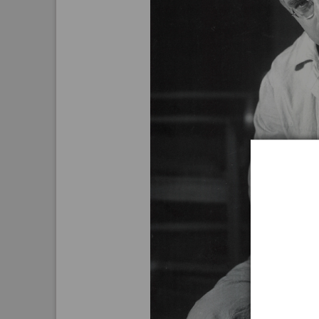
Aktuelle
Bestand
Gesamtv
Grußkar
Kalende
Bestellu