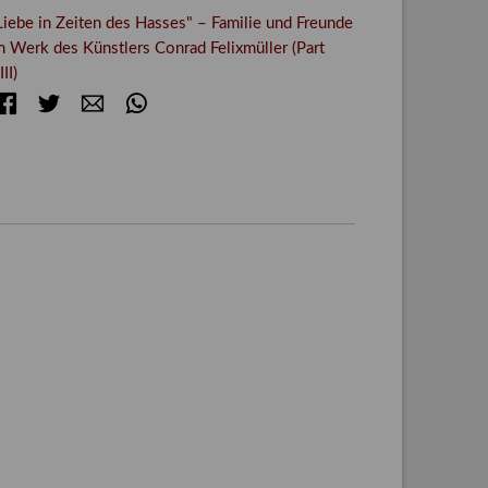
Liebe in Zeiten des Hasses" – Familie und Freunde
m Werk des Künstlers Conrad Felixmüller (Part
III)
Facebook
Twitter
E-mail
WhatsApp