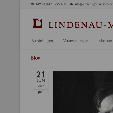
+49 (0)3447 8955-430
info@altenburger-museen.de
SUCHEN
Ausstellungen
Veranstaltungen
Museum
Vorschau
Über das
Blog
Aktuell
Aktuelles
Archiv
Besuch
21
Digitales
JUN
Team
2022
Praktikum
0
Engageme
Publikati