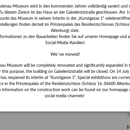
ndenau-Museum wird in den kommenden Jahren vollständig saniert und d
I
 Zu diesem Zweck ist das Haus an der Gabelentzstraße geschlossen. Am 14
J
urde das Museum in seinem Interim in der „Kunstgasse 1“ wiedereröffne
tellungen finden derzeit im Prinzenpalais des Residenzschlosses (Schlos
K
Altenburg) statt.
nformationen zu den Bauarbeiten finden Sie auf unserer Homepage und 
Social-Media-Kanälen!
M
We´ve moved!
P
nau-Museum will be completely renovated and significantly expanded in 
r this purpose, the building on Gabelentzstraße will be closed. On 14 Jul
R
s reopened its interim at “Kunstgasse 1”. Special exhibitions are curren
ce in the Prinzenpalais of the Residenzschloss (Schloss 16, 04600 Altenbu
S
e information on the construction work can be found on our homepage 
social media channels!
S
V
W
W
N