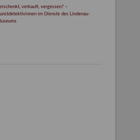
erschenkt, verkauft, vergessen? –
unstdetektivinnen im Dienste des Lindenau-
useums
Facebook
Twitter
E-mail
WhatsApp