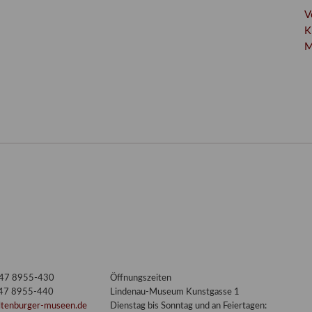
V
K
M
3447 8955-430
Öffnungszeiten
447 8955-440
Lindenau-Museum Kunstgasse 1
ltenburger-museen.de
Dienstag bis Sonntag und an Feiertagen: