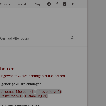
Presse
Kontakt
Blog
vigation
erspringen
Navigation
überspringen
Gerhard Altenbourg
Themen
usgewählte Auszeichnungen zurücksetzen
ugehörige Auszeichnungen
+Lindenau-Museum
(
1
)
+Provenienz
(
1
)
Restitution
(
1
)
+Sammlung
(
1
)