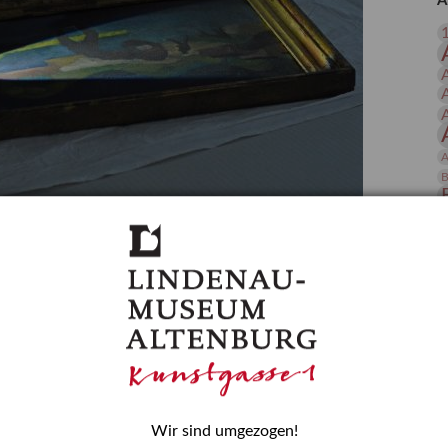
A
 Publikationen
Forschung
skataloge & Editionen
erzeichnis
ten
r
A
ng
B
gessen? – Kunstdetektivinnen im Dienste
D
E
zforscherin am Lindenau-Museum Altenburg
und Mädchen in der Wissenschaft wurde 2015 in der
ationen beschlossen. Er wird jährlich am 11. Februar
nde Rolle erinnern, die Mädchen und Frauen in
n. In ihrem Blogbeitrag stellt Provenienzforscherin
or.
Wir sind umgezogen!
H