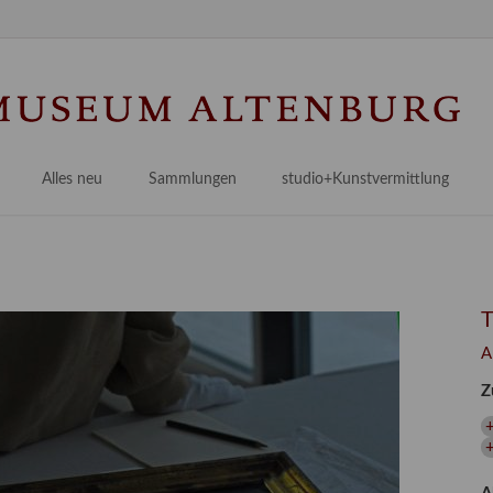
Na
üb
Alles neu
Sammlungen
studio+Kunstvermittlung
 Museum
Planungsstände
Antikensammlungen
studio
Lindenau21PLUS
Frühe italienische Malerei
studioAngebote
Digitalisierung
bellissimo.digital
studioTeam
Provenienzforschung
Malerei 17.–19. Jh.
Angebote für Erwachsene
A
Kulturelle Vermittlung
Deutsche Malerei 20./21. Jh.
Angebote für Kitas
Z
Länderübergreifende kulturtouristische Ziele
 / Praxisprojekt
Grafische Sammlung
Angebote für Schulen
nt
Kunstbibliothek
+
onen
Restaurierung