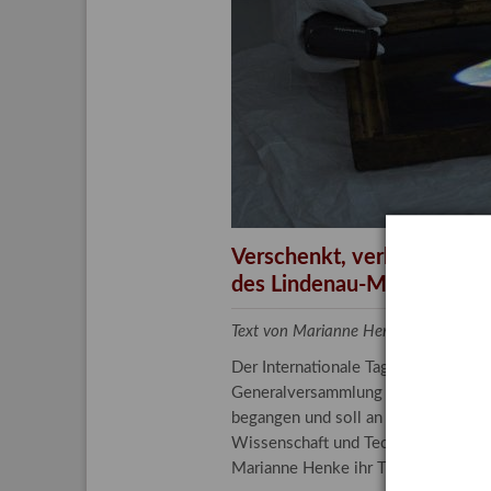
Aktuelle
Bestand
Gesamtv
Grußkar
Kalende
Bestellu
Verschenkt, verkauft, ver
des Lindenau-Museums
Text von Marianne Henke, Provenien
Der Internationale Tag der Frauen 
Generalversammlung der Vereinten N
begangen und soll an die entscheide
Wissenschaft und Technologie spiele
Marianne Henke ihr Tätigkeitsfeld v