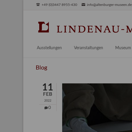
+49 (0)3447 8955-430
info@altenburger-museen.de
SUCHEN
Ausstellungen
Veranstaltungen
Museum
Vorschau
Über das
Blog
Aktuell
Aktuelles
Archiv
Besuch
11
Digitales
FEB
Team
2022
Praktikum
0
Engageme
Publikati