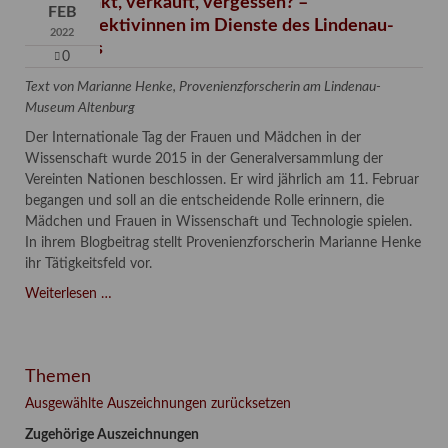
Verschenkt, verkauft, vergessen? –
FEB
Kunstdetektivinnen im Dienste des Lindenau-
2022
Museums
0
Text von Marianne Henke, Provenienzforscherin am Lindenau-
Museum Altenburg
Der Internationale Tag der Frauen und Mädchen in der
Wissenschaft wurde 2015 in der Generalversammlung der
Vereinten Nationen beschlossen. Er wird jährlich am 11. Februar
begangen und soll an die entscheidende Rolle erinnern, die
Mädchen und Frauen in Wissenschaft und Technologie spielen.
In ihrem Blogbeitrag stellt Provenienzforscherin Marianne Henke
ihr Tätigkeitsfeld vor.
Verschenkt,
Weiterlesen …
verkauft,
vergessen?
–
Themen
Kunstdetektivinnen
im
Ausgewählte Auszeichnungen zurücksetzen
Dienste
Zugehörige Auszeichnungen
des