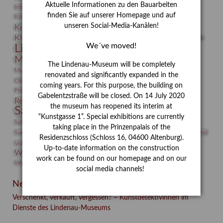
Aktuelle Informationen zu den Bauarbeiten
Integriertes Schädlingsmanagement
Italien
Jahresempfang
Jubiläum
Kunst
finden Sie auf unserer Homepage und auf
Kolosseum
Kooperationsausstellung
Korkmodelle
Kunstvermittlung
unseren Social-Media-Kanälen!
Kunstmuseum
Kunst von Kühl
Künstler
KUNSTWAND
Künstlerin
Kurs
Lehmbruck
We´ve moved!
Lindenau-Museum
Marstall
Messeakademie
Museumsgeschichte
Museumsnacht
The Lindenau-Museum will be completely
Natur
Museumspädagogik
Mäzen
Napoleon
Neue Remise
renovated and significantly expanded in the
Objekt im Fokus
Paul Klee
Peter Schnürpel
Phelloplastik
Pohlhof
coming years. For this purpose, the building on
Provenienzforschung
Provenienz
Gabelentzstraße will be closed. On 14 July 2020
Restaurierung
Restitution
Rudi Lesser
Ruth Wolf-Rehfeld
the museum has reopened its interim at
Sammlung
Samstagszeichner
Skulptur
Sonderausstellung
“Kunstgasse 1”. Special exhibitions are currently
studio
Studio Bildende Kunst
Sphinx
studioDIGITAL
taking place in the Prinzenpalais of the
Vermittlung
Suermondt-Ludwig-Museum
Video
Videokunst
Residenzschloss (Schloss 16, 04600 Altenburg).
Volontariat
Walter Rheiner
Weihnachten
Werefkin
Up-to-date information on the construction
Werkbetrachtung
Wissenschaft
Winter
Wolf and Dog
work can be found on our homepage and on our
Wolf und Hund
Zirkuswoche
social media channels!
Neueste Beiträge
Verschenkt, verkauft, vergessen? – Kunstdetektivinnen im
Dienste des Lindenau-Museums
Facebook
Twitter
E-mail
WhatsApp