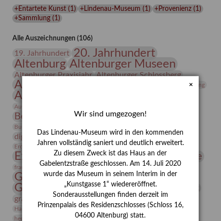
Lindenau-
+Entartete Kunst
(
1
)
+Lindenau-Museum
(
1
)
+Provenienz
(
1
)
Museums
+Sammlung
(
1
)
Alle Auszeichnungen (106)
20. Jahrhundert
19. Jahrhundert
Altenburg
Altenburger Museen
Altenburger Praxisjahr
Altenburger Schlossberg
Antike
Archäologie
Architektur
×
Archiv
Asta Gröting
Ausstellung
Ausstellung "Berliner Blätter"
Bauhaus
Ausstellung „Vier Winde“
Berlin in den Zwanziger Jahren
Wir sind umgezogen!
Bernhard August von Lindenau
Bibliothek
Conrad Felixmüller
Burg Posterstein
Depot
Der Blaue Reiter
Das Lindenau-Museum wird in den kommenden
digitallabor
Entartete Kunst
Enteignung
Jahren vollständig saniert und deutlich erweitert.
estrusker
Erdmann Julius Dietrich
Erlebnisportal
Exlibris
Zu diesem Zweck ist das Haus an der
Expressionismus
Fotografie
Florenz
Festrede
Gabelentzstraße geschlossen. Am 14. Juli 2020
Frauen in der Antike und heute
frauen
wurde das Museum in seinem Interim in der
Gerhard-Altenbourg-Preis
„Kunstgasse 1“ wiedereröffnet.
Gerhard Altenbourg
Grafik
Gerhard Kurt Müller
Sonderausstellungen finden derzeit im
grafische sammlung
griechische Mythologie
Prinzenpalais des Residenzschlosses (Schloss 16,
Heldinnen
Hanns-Conon von der Gabelentz
Heinrich Kirchhoff
04600 Altenburg) statt.
herman de vries
Humboldt
Insekten