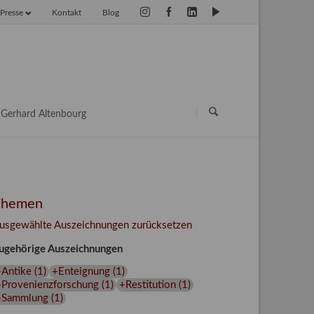
Presse
Kontakt
Blog
vigation
erspringen
Navigation
überspringen
Gerhard Altenbourg
Themen
usgewählte Auszeichnungen zurücksetzen
ugehörige Auszeichnungen
+Antike
(
1
)
+Enteignung
(
1
)
+Provenienzforschung
(
1
)
+Restitution
(
1
)
+Sammlung
(
1
)