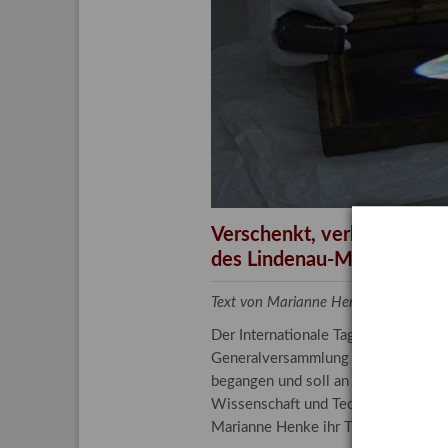
Aktuelle
Bestand
Gesamtv
Grußkar
Kalende
Bestellu
Verschenkt, verkauft, ver
des Lindenau-Museums
Text von Marianne Henke, Provenien
Der Internationale Tag der Frauen 
Generalversammlung der Vereinten N
begangen und soll an die entscheide
Wissenschaft und Technologie spiele
Marianne Henke ihr Tätigkeitsfeld v