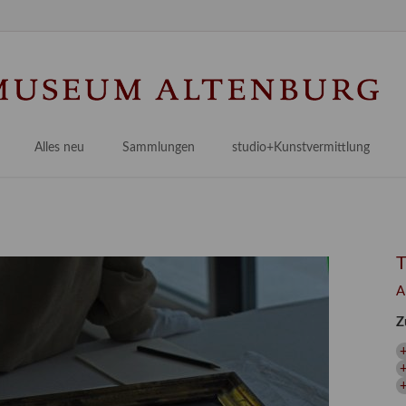
Na
üb
Alles neu
Sammlungen
studio+Kunstvermittlung
 Museum
Planungsstände
Antikensammlungen
studio
Lindenau21PLUS
Frühe italienische Malerei
studioAngebote
Digitalisierung
bellissimo.digital
studioTeam
Provenienzforschung
Malerei 17.–19. Jh.
Angebote für Erwachsene
A
Kulturelle Vermittlung
Deutsche Malerei 20./21. Jh.
Angebote für Kitas
Z
Länderübergreifende kulturtouristische Ziele
 / Praxisprojekt
Grafische Sammlung
Angebote für Schulen
nt
Kunstbibliothek
onen
Restaurierung