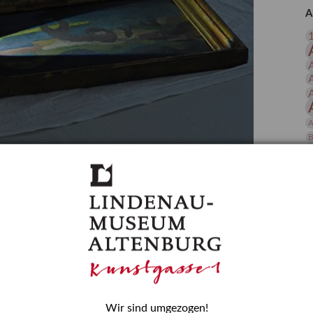
 Publikationen
Forschung
A
skataloge & Editionen
erzeichnis
ten
r
ng
A
B
gessen? – Kunstdetektivinnen im Dienste
D
E
zforscherin am Lindenau-Museum Altenburg
und Mädchen in der Wissenschaft wurde 2015 in der
ationen beschlossen. Er wird jährlich am 11. Februar
nde Rolle erinnern, die Mädchen und Frauen in
n. In ihrem Blogbeitrag stellt Provenienzforscherin
or.
Wir sind umgezogen!