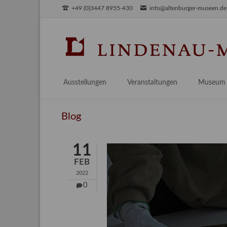
+49 (0)3447 8955-430
info@altenburger-museen.de
SUCHEN
Ausstellungen
Veranstaltungen
Museum
Vorschau
Über das
Blog
Aktuell
Aktuelles
Archiv
Besuch
11
Digitales
FEB
Team
2022
Praktikum
0
Engageme
Publikati