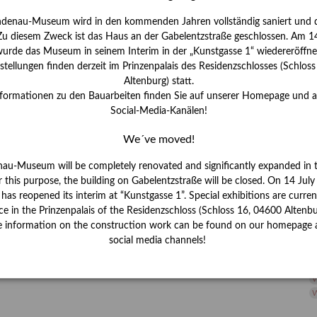
H
ndenau-Museum wird in den kommenden Jahren vollständig saniert und d
I
 Zu diesem Zweck ist das Haus an der Gabelentzstraße geschlossen. Am 14
J
urde das Museum in seinem Interim in der „Kunstgasse 1“ wiedereröffne
tellungen finden derzeit im Prinzenpalais des Residenzschlosses (Schlos
K
Altenburg) statt.
nformationen zu den Bauarbeiten finden Sie auf unserer Homepage und 
Social-Media-Kanälen!
M
We´ve moved!
P
nau-Museum will be completely renovated and significantly expanded in 
r this purpose, the building on Gabelentzstraße will be closed. On 14 Jul
R
s reopened its interim at “Kunstgasse 1”. Special exhibitions are curren
ce in the Prinzenpalais of the Residenzschloss (Schloss 16, 04600 Altenbu
S
e information on the construction work can be found on our homepage 
social media channels!
S
V
W
W