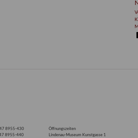
N
V
K
M
3447 8955-430
Öffnungszeiten
447 8955-440
Lindenau-Museum Kunstgasse 1