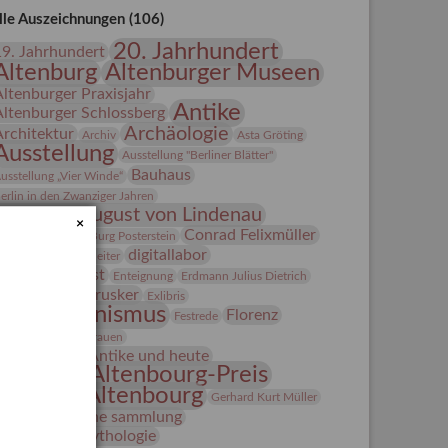
lle Auszeichnungen (106)
20. Jahrhundert
19. Jahrhundert
Altenburg
Altenburger Museen
Altenburger Praxisjahr
Antike
Altenburger Schlossberg
Archäologie
Architektur
Archiv
Asta Gröting
Ausstellung
Ausstellung "Berliner Blätter"
Bauhaus
usstellung „Vier Winde“
erlin in den Zwanziger Jahren
Bernhard August von Lindenau
×
Bibliothek
Conrad Felixmüller
Burg Posterstein
digitallabor
epot
Der Blaue Reiter
Entartete Kunst
Enteignung
Erdmann Julius Dietrich
estrusker
rlebnisportal
Exlibris
Expressionismus
Florenz
Festrede
Fotografie
frauen
Frauen in der Antike und heute
Gerhard-Altenbourg-Preis
Gerhard Altenbourg
Gerhard Kurt Müller
Grafik
grafische sammlung
griechische Mythologie