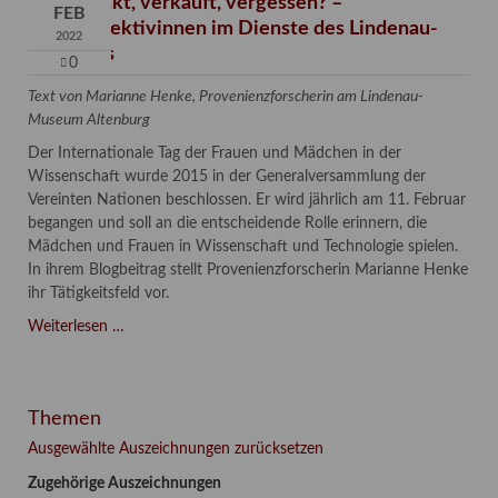
Verschenkt, verkauft, vergessen? –
FEB
Kunstdetektivinnen im Dienste des Lindenau-
2022
Museums
0
Text von Marianne Henke, Provenienzforscherin am Lindenau-
Museum Altenburg
Der Internationale Tag der Frauen und Mädchen in der
Wissenschaft wurde 2015 in der Generalversammlung der
Vereinten Nationen beschlossen. Er wird jährlich am 11. Februar
begangen und soll an die entscheidende Rolle erinnern, die
Mädchen und Frauen in Wissenschaft und Technologie spielen.
In ihrem Blogbeitrag stellt Provenienzforscherin Marianne Henke
ihr Tätigkeitsfeld vor.
Verschenkt,
Weiterlesen …
verkauft,
vergessen?
–
Themen
Kunstdetektivinnen
im
Ausgewählte Auszeichnungen zurücksetzen
Dienste
Zugehörige Auszeichnungen
des