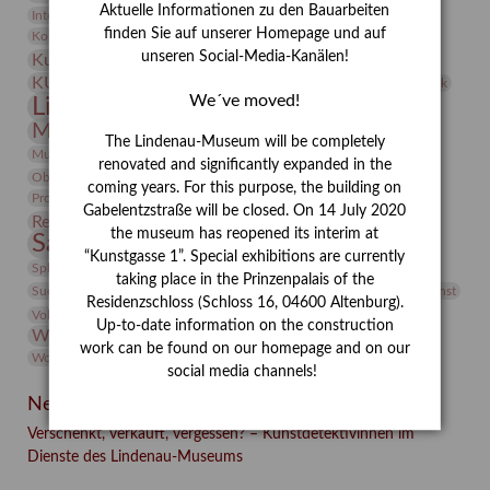
Aktuelle Informationen zu den Bauarbeiten
Integriertes Schädlingsmanagement
Italien
Jahresempfang
Jubiläum
Kunst
finden Sie auf unserer Homepage und auf
Kolosseum
Kooperationsausstellung
Korkmodelle
Kunstvermittlung
unseren Social-Media-Kanälen!
Kunstmuseum
Kunst von Kühl
Künstler
KUNSTWAND
Künstlerin
Kurs
Lehmbruck
We´ve moved!
Lindenau-Museum
Marstall
Messeakademie
Museumsgeschichte
Museumsnacht
The Lindenau-Museum will be completely
Natur
Museumspädagogik
Mäzen
Napoleon
Neue Remise
renovated and significantly expanded in the
Objekt im Fokus
Paul Klee
Peter Schnürpel
Phelloplastik
Pohlhof
coming years. For this purpose, the building on
Provenienzforschung
Provenienz
Gabelentzstraße will be closed. On 14 July 2020
Restaurierung
Restitution
Rudi Lesser
Ruth Wolf-Rehfeld
the museum has reopened its interim at
Sammlung
Samstagszeichner
Skulptur
Sonderausstellung
“Kunstgasse 1”. Special exhibitions are currently
studio
Studio Bildende Kunst
Sphinx
studioDIGITAL
taking place in the Prinzenpalais of the
Vermittlung
Suermondt-Ludwig-Museum
Video
Videokunst
Residenzschloss (Schloss 16, 04600 Altenburg).
Volontariat
Walter Rheiner
Weihnachten
Werefkin
Up-to-date information on the construction
Werkbetrachtung
Wissenschaft
Winter
Wolf and Dog
work can be found on our homepage and on our
Wolf und Hund
Zirkuswoche
social media channels!
Neueste Beiträge
Verschenkt, verkauft, vergessen? – Kunstdetektivinnen im
Dienste des Lindenau-Museums
Facebook
Twitter
E-mail
WhatsApp