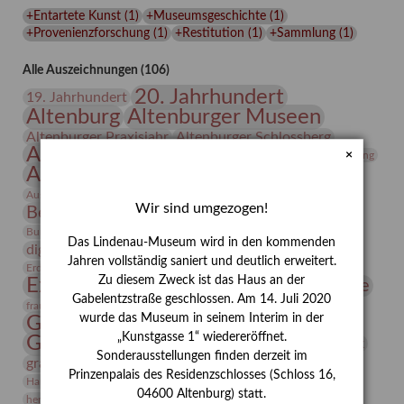
Lindenau-
+Entartete Kunst
(
1
)
+Museumsgeschichte
(
1
)
Museums
+Provenienzforschung
(
1
)
+Restitution
(
1
)
+Sammlung
(
1
)
Alle Auszeichnungen (106)
20. Jahrhundert
19. Jahrhundert
Altenburg
Altenburger Museen
Altenburger Praxisjahr
Altenburger Schlossberg
Antike
Archäologie
Architektur
×
Archiv
Asta Gröting
Ausstellung
Ausstellung "Berliner Blätter"
Bauhaus
Ausstellung „Vier Winde“
Berlin in den Zwanziger Jahren
Wir sind umgezogen!
Bernhard August von Lindenau
Bibliothek
Conrad Felixmüller
Burg Posterstein
Depot
Der Blaue Reiter
Das Lindenau-Museum wird in den kommenden
digitallabor
Entartete Kunst
Enteignung
Jahren vollständig saniert und deutlich erweitert.
estrusker
Erdmann Julius Dietrich
Erlebnisportal
Exlibris
Zu diesem Zweck ist das Haus an der
Expressionismus
Fotografie
Florenz
Festrede
Gabelentzstraße geschlossen. Am 14. Juli 2020
Frauen in der Antike und heute
frauen
wurde das Museum in seinem Interim in der
Gerhard-Altenbourg-Preis
„Kunstgasse 1“ wiedereröffnet.
Gerhard Altenbourg
Grafik
Gerhard Kurt Müller
Sonderausstellungen finden derzeit im
grafische sammlung
griechische Mythologie
Prinzenpalais des Residenzschlosses (Schloss 16,
Heldinnen
Hanns-Conon von der Gabelentz
Heinrich Kirchhoff
04600 Altenburg) statt.
herman de vries
Humboldt
Insekten