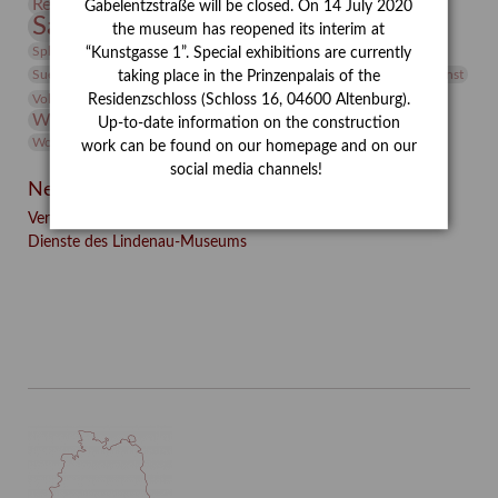
Restaurierung
Restitution
Rudi Lesser
Ruth Wolf-Rehfeld
Gabelentzstraße will be closed. On 14 July 2020
Sammlung
Samstagszeichner
Skulptur
Sonderausstellung
the museum has reopened its interim at
studio
Studio Bildende Kunst
Sphinx
studioDIGITAL
“Kunstgasse 1”. Special exhibitions are currently
Vermittlung
Suermondt-Ludwig-Museum
Video
Videokunst
taking place in the Prinzenpalais of the
Volontariat
Walter Rheiner
Weihnachten
Werefkin
Residenzschloss (Schloss 16, 04600 Altenburg).
Werkbetrachtung
Wissenschaft
Winter
Wolf and Dog
Up-to-date information on the construction
Wolf und Hund
Zirkuswoche
work can be found on our homepage and on our
social media channels!
Neueste Beiträge
Verschenkt, verkauft, vergessen? – Kunstdetektivinnen im
Dienste des Lindenau-Museums
Facebook
Twitter
E-mail
WhatsApp