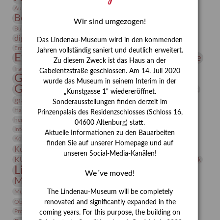
Bauhaus
Ausstellung „Vier Winde“
Berlin in den Zwanziger Jahren
Bernhard August von Lindenau
Bibliothek
Wir sind umgezogen!
Conrad Felixmüller
Burg Posterstein
Depot
Der Blaue Reiter
digitallabor
Entartete Kunst
Enteignung
Das Lindenau-Museum wird in den kommenden
estrusker
Erdmann Julius Dietrich
Erlebnisportal
Exlibris
Jahren vollständig saniert und deutlich erweitert.
Expressionismus
Fotografie
Florenz
Festrede
Zu diesem Zweck ist das Haus an der
Frauen in der Antike und heute
frauen
Gabelentzstraße geschlossen. Am 14. Juli 2020
Gerhard-Altenbourg-Preis
wurde das Museum in seinem Interim in der
Gerhard Altenbourg
Grafik
Gerhard Kurt Müller
„Kunstgasse 1“ wiedereröffnet.
grafische sammlung
griechische Mythologie
Sonderausstellungen finden derzeit im
Heldinnen
Hanns-Conon von der Gabelentz
Heinrich Kirchhoff
Prinzenpalais des Residenzschlosses (Schloss 16,
herman de vries
Humboldt
Insekten
04600 Altenburg) statt.
Integriertes Schädlingsmanagement
Italien
Jahresempfang
Jubiläum
Aktuelle Informationen zu den Bauarbeiten
Kunst
Kolosseum
Kooperationsausstellung
Korkmodelle
finden Sie auf unserer Homepage und auf
Kunstvermittlung
Kunstmuseum
Kunst von Kühl
unseren Social-Media-Kanälen!
Künstler
KUNSTWAND
Künstlerin
Kurs
Lehmbruck
Lindenau-Museum
Marstall
Messeakademie
We´ve moved!
Museumsgeschichte
Museumsnacht
Natur
Museumspädagogik
Mäzen
Napoleon
Neue Remise
The Lindenau-Museum will be completely
Objekt im Fokus
Paul Klee
Peter Schnürpel
Phelloplastik
Pohlhof
renovated and significantly expanded in the
Provenienzforschung
Provenienz
coming years. For this purpose, the building on