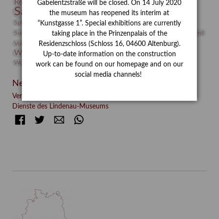
Restaurierung
Restitution
Rudi Lesser
Ruth Wolf-Rehfeld
Gabelentzstraße will be closed. On 14 July 2020
Sammlung
Samstagszeichner
Skulptur
Sonderausstellung
the museum has reopened its interim at
studio
Studio Bildende Kunst
Sphinx
studioDIGITAL
“Kunstgasse 1”. Special exhibitions are currently
Vermittlung
Suermondt-Ludwig-Museum
Video
Videokunst
taking place in the Prinzenpalais of the
Volontariat
Walter Rheiner
Weihnachten
Werefkin
Residenzschloss (Schloss 16, 04600 Altenburg).
Werkbetrachtung
Wissenschaft
Winter
Wolf and Dog
Up-to-date information on the construction
Wolf und Hund
Zirkuswoche
work can be found on our homepage and on our
social media channels!
Neueste Beiträge
Verschenkt, verkauft, vergessen? – Kunstdetektivinnen im
Dienste des Lindenau-Museums
Facebook
Twitter
E-mail
WhatsApp