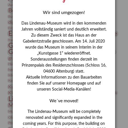
Bauhaus
Ausstellung „Vier Winde“
Berlin in den Zwanziger Jahren
Bernhard August von Lindenau
Bibliothek
Wir sind umgezogen!
Conrad Felixmüller
Burg Posterstein
Depot
Der Blaue Reiter
digitallabor
Entartete Kunst
Enteignung
Das Lindenau-Museum wird in den kommenden
estrusker
Erdmann Julius Dietrich
Erlebnisportal
Exlibris
Jahren vollständig saniert und deutlich erweitert.
Expressionismus
Fotografie
Florenz
Festrede
Zu diesem Zweck ist das Haus an der
Frauen in der Antike und heute
frauen
Gabelentzstraße geschlossen. Am 14. Juli 2020
Gerhard-Altenbourg-Preis
wurde das Museum in seinem Interim in der
Gerhard Altenbourg
Grafik
Gerhard Kurt Müller
„Kunstgasse 1“ wiedereröffnet.
grafische sammlung
griechische Mythologie
Sonderausstellungen finden derzeit im
Heldinnen
Hanns-Conon von der Gabelentz
Heinrich Kirchhoff
Prinzenpalais des Residenzschlosses (Schloss 16,
herman de vries
Humboldt
Insekten
04600 Altenburg) statt.
Integriertes Schädlingsmanagement
Italien
Jahresempfang
Jubiläum
Aktuelle Informationen zu den Bauarbeiten
Kunst
Kolosseum
Kooperationsausstellung
Korkmodelle
finden Sie auf unserer Homepage und auf
Kunstvermittlung
Kunstmuseum
Kunst von Kühl
unseren Social-Media-Kanälen!
Künstler
KUNSTWAND
Künstlerin
Kurs
Lehmbruck
Lindenau-Museum
Marstall
Messeakademie
We´ve moved!
Museumsgeschichte
Museumsnacht
Natur
Museumspädagogik
Mäzen
Napoleon
Neue Remise
The Lindenau-Museum will be completely
Objekt im Fokus
Paul Klee
Peter Schnürpel
Phelloplastik
Pohlhof
renovated and significantly expanded in the
Provenienzforschung
Provenienz
coming years. For this purpose, the building on