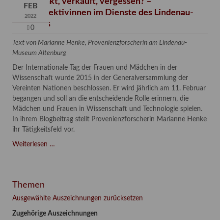
Verschenkt, verkauft, vergessen? –
FEB
Kunstdetektivinnen im Dienste des Lindenau-
2022
Museums
0
Text von Marianne Henke, Provenienzforscherin am Lindenau-
Museum Altenburg
Der Internationale Tag der Frauen und Mädchen in der
Wissenschaft wurde 2015 in der Generalversammlung der
Vereinten Nationen beschlossen. Er wird jährlich am 11. Februar
begangen und soll an die entscheidende Rolle erinnern, die
Mädchen und Frauen in Wissenschaft und Technologie spielen.
In ihrem Blogbeitrag stellt Provenienzforscherin Marianne Henke
ihr Tätigkeitsfeld vor.
Verschenkt,
Weiterlesen …
verkauft,
vergessen?
–
Themen
Kunstdetektivinnen
im
Ausgewählte Auszeichnungen zurücksetzen
Dienste
Zugehörige Auszeichnungen
des