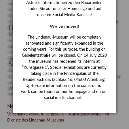
Aktuelle Informationen zu den Bauarbeiten
Integriertes Schädlingsmanagement
Italien
Jahresempfang
Jubiläum
Kunst
finden Sie auf unserer Homepage und auf
Kolosseum
Kooperationsausstellung
Korkmodelle
Kunstvermittlung
unseren Social-Media-Kanälen!
Kunstmuseum
Kunst von Kühl
Künstler
KUNSTWAND
Künstlerin
Kurs
Lehmbruck
We´ve moved!
Lindenau-Museum
Marstall
Messeakademie
Museumsgeschichte
Museumsnacht
The Lindenau-Museum will be completely
Natur
Museumspädagogik
Mäzen
Napoleon
Neue Remise
renovated and significantly expanded in the
Objekt im Fokus
Paul Klee
Peter Schnürpel
Phelloplastik
Pohlhof
coming years. For this purpose, the building on
Provenienzforschung
Provenienz
Gabelentzstraße will be closed. On 14 July 2020
Restaurierung
Restitution
Rudi Lesser
Ruth Wolf-Rehfeld
the museum has reopened its interim at
Sammlung
Samstagszeichner
Skulptur
Sonderausstellung
“Kunstgasse 1”. Special exhibitions are currently
studio
Studio Bildende Kunst
Sphinx
studioDIGITAL
taking place in the Prinzenpalais of the
Vermittlung
Suermondt-Ludwig-Museum
Video
Videokunst
Residenzschloss (Schloss 16, 04600 Altenburg).
Volontariat
Walter Rheiner
Weihnachten
Werefkin
Up-to-date information on the construction
Werkbetrachtung
Wissenschaft
Winter
Wolf and Dog
work can be found on our homepage and on our
Wolf und Hund
Zirkuswoche
social media channels!
Neueste Beiträge
Verschenkt, verkauft, vergessen? – Kunstdetektivinnen im
Dienste des Lindenau-Museums
Facebook
Twitter
E-mail
WhatsApp