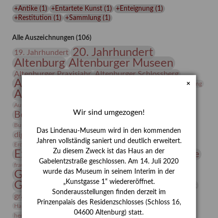
Lindenau-
+Antike
(
1
)
+Entartete Kunst
(
1
)
+Enteignung
(
1
)
Museums
+Restitution
(
1
)
+Sammlung
(
1
)
Alle Auszeichnungen (106)
20. Jahrhundert
19. Jahrhundert
Altenburg
Altenburger Museen
Altenburger Praxisjahr
Altenburger Schlossberg
Antike
Archäologie
Architektur
×
Archiv
Asta Gröting
Ausstellung
Ausstellung "Berliner Blätter"
Bauhaus
Ausstellung „Vier Winde“
Berlin in den Zwanziger Jahren
Wir sind umgezogen!
Bernhard August von Lindenau
Bibliothek
Conrad Felixmüller
Burg Posterstein
Depot
Der Blaue Reiter
Das Lindenau-Museum wird in den kommenden
digitallabor
Entartete Kunst
Enteignung
Jahren vollständig saniert und deutlich erweitert.
estrusker
Erdmann Julius Dietrich
Erlebnisportal
Exlibris
Zu diesem Zweck ist das Haus an der
Expressionismus
Fotografie
Florenz
Festrede
Gabelentzstraße geschlossen. Am 14. Juli 2020
Frauen in der Antike und heute
frauen
wurde das Museum in seinem Interim in der
Gerhard-Altenbourg-Preis
„Kunstgasse 1“ wiedereröffnet.
Gerhard Altenbourg
Grafik
Gerhard Kurt Müller
Sonderausstellungen finden derzeit im
grafische sammlung
griechische Mythologie
Prinzenpalais des Residenzschlosses (Schloss 16,
Heldinnen
Hanns-Conon von der Gabelentz
Heinrich Kirchhoff
04600 Altenburg) statt.
herman de vries
Humboldt
Insekten