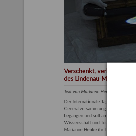
Aktuelle
Bestand
Gesamtv
Grußkar
Kalende
Bestellu
Verschenkt, verkauft, ver
des Lindenau-Museums
Text von Marianne Henke, Provenien
Der Internationale Tag der Frauen 
Generalversammlung der Vereinten N
begangen und soll an die entscheide
Wissenschaft und Technologie spiele
Marianne Henke ihr Tätigkeitsfeld v