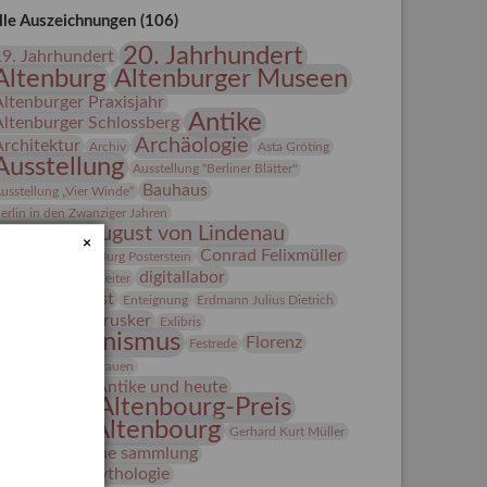
lle Auszeichnungen (106)
20. Jahrhundert
19. Jahrhundert
Altenburg
Altenburger Museen
Altenburger Praxisjahr
Antike
Altenburger Schlossberg
Archäologie
Architektur
Archiv
Asta Gröting
Ausstellung
Ausstellung "Berliner Blätter"
Bauhaus
usstellung „Vier Winde“
erlin in den Zwanziger Jahren
Bernhard August von Lindenau
×
Bibliothek
Conrad Felixmüller
Burg Posterstein
digitallabor
epot
Der Blaue Reiter
Entartete Kunst
Enteignung
Erdmann Julius Dietrich
estrusker
rlebnisportal
Exlibris
Expressionismus
Florenz
Festrede
Fotografie
frauen
Frauen in der Antike und heute
Gerhard-Altenbourg-Preis
Gerhard Altenbourg
Gerhard Kurt Müller
Grafik
grafische sammlung
griechische Mythologie