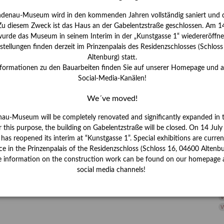
H
ndenau-Museum wird in den kommenden Jahren vollständig saniert und d
I
 Zu diesem Zweck ist das Haus an der Gabelentzstraße geschlossen. Am 14
J
urde das Museum in seinem Interim in der „Kunstgasse 1“ wiedereröffne
tellungen finden derzeit im Prinzenpalais des Residenzschlosses (Schlos
K
Altenburg) statt.
nformationen zu den Bauarbeiten finden Sie auf unserer Homepage und 
Social-Media-Kanälen!
M
We´ve moved!
P
nau-Museum will be completely renovated and significantly expanded in 
r this purpose, the building on Gabelentzstraße will be closed. On 14 Jul
R
s reopened its interim at “Kunstgasse 1”. Special exhibitions are curren
ce in the Prinzenpalais of the Residenzschloss (Schloss 16, 04600 Altenbu
S
e information on the construction work can be found on our homepage 
social media channels!
S
V
W
W