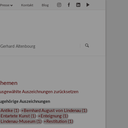
Presse
Kontakt
Blog
vigation
erspringen
Navigation
überspringen
Gerhard Altenbourg
Themen
usgewählte Auszeichnungen zurücksetzen
ugehörige Auszeichnungen
+Antike
(
1
)
+Bernhard August von Lindenau
(
1
)
Entartete Kunst
(
1
)
+Enteignung
(
1
)
+Lindenau-Museum
(
1
)
+Restitution
(
1
)