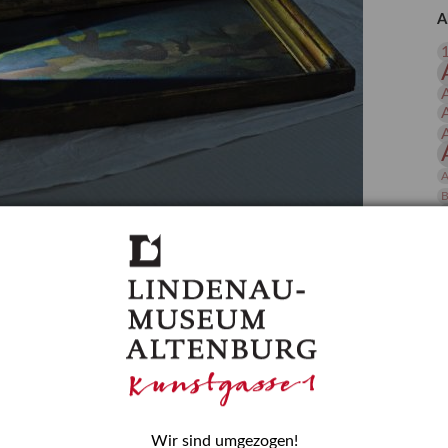
 Publikationen
Forschung
A
skataloge & Editionen
erzeichnis
ten
r
ng
A
B
gessen? – Kunstdetektivinnen im Dienste
D
E
zforscherin am Lindenau-Museum Altenburg
und Mädchen in der Wissenschaft wurde 2015 in der
ationen beschlossen. Er wird jährlich am 11. Februar
nde Rolle erinnern, die Mädchen und Frauen in
n. In ihrem Blogbeitrag stellt Provenienzforscherin
or.
Wir sind umgezogen!