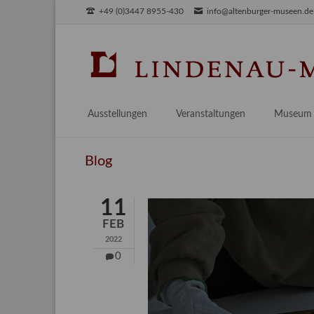
+49 (0)3447 8955-430
info@altenburger-museen.de
SUCHEN
Ausstellungen
Veranstaltungen
Museum
Vorschau
Über das
Blog
Aktuell
Aktuelles
Archiv
Besuch
11
Digitales
FEB
Team
2022
Praktikum
0
Engageme
Publikati