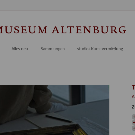
Na
üb
Alles neu
Sammlungen
studio+Kunstvermittlung
 Museum
Planungsstände
Antikensammlungen
studio
Lindenau21PLUS
Frühe italienische Malerei
studioAngebote
Digitalisierung
bellissimo.digital
studioTeam
Provenienzforschung
Malerei 17.–19. Jh.
Angebote für Erwachsene
A
Kulturelle Vermittlung
Deutsche Malerei 20./21. Jh.
Angebote für Kitas
Z
Länderübergreifende kulturtouristische Ziele
 / Praxisprojekt
Grafische Sammlung
Angebote für Schulen
nt
Kunstbibliothek
+
onen
Restaurierung