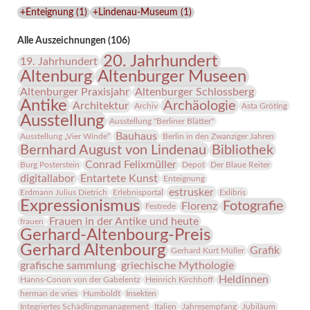
Lindenau-
+Enteignung
(
1
)
+Lindenau-Museum
(
1
)
Museums
Alle Auszeichnungen (106)
20. Jahrhundert
19. Jahrhundert
Altenburg
Altenburger Museen
Altenburger Praxisjahr
Altenburger Schlossberg
Antike
Archäologie
Architektur
Archiv
Asta Gröting
Ausstellung
Ausstellung "Berliner Blätter"
Bauhaus
Ausstellung „Vier Winde“
Berlin in den Zwanziger Jahren
Bernhard August von Lindenau
Bibliothek
Conrad Felixmüller
Burg Posterstein
Depot
Der Blaue Reiter
digitallabor
Entartete Kunst
Enteignung
estrusker
Erdmann Julius Dietrich
Erlebnisportal
Exlibris
Expressionismus
Fotografie
Florenz
Festrede
Frauen in der Antike und heute
frauen
Gerhard-Altenbourg-Preis
Gerhard Altenbourg
Grafik
Gerhard Kurt Müller
grafische sammlung
griechische Mythologie
Heldinnen
Hanns-Conon von der Gabelentz
Heinrich Kirchhoff
herman de vries
Humboldt
Insekten
Integriertes Schädlingsmanagement
Italien
Jahresempfang
Jubiläum