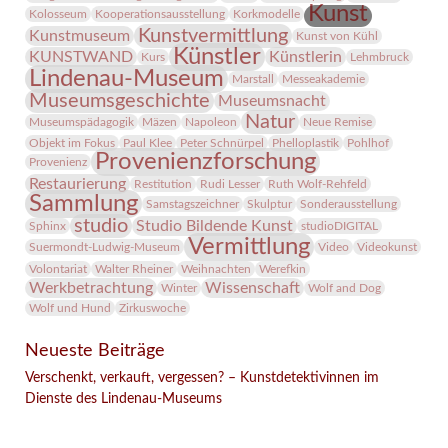
Kunst
Kolosseum
Kooperationsausstellung
Korkmodelle
Kunstvermittlung
Kunstmuseum
Kunst von Kühl
Künstler
KUNSTWAND
Künstlerin
Kurs
Lehmbruck
Lindenau-Museum
Marstall
Messeakademie
Museumsgeschichte
Museumsnacht
Natur
Museumspädagogik
Mäzen
Napoleon
Neue Remise
Objekt im Fokus
Paul Klee
Peter Schnürpel
Phelloplastik
Pohlhof
Provenienzforschung
Provenienz
Restaurierung
Restitution
Rudi Lesser
Ruth Wolf-Rehfeld
Sammlung
Samstagszeichner
Skulptur
Sonderausstellung
studio
Studio Bildende Kunst
Sphinx
studioDIGITAL
Vermittlung
Suermondt-Ludwig-Museum
Video
Videokunst
Volontariat
Walter Rheiner
Weihnachten
Werefkin
Werkbetrachtung
Wissenschaft
Winter
Wolf and Dog
Wolf und Hund
Zirkuswoche
Neueste Beiträge
Verschenkt, verkauft, vergessen? – Kunstdetektivinnen im
Dienste des Lindenau-Museums
Facebook
Twitter
E-mail
WhatsApp