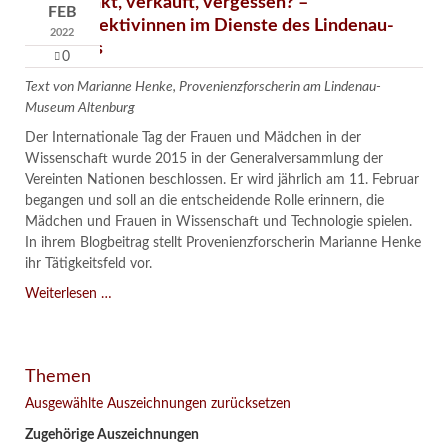
Verschenkt, verkauft, vergessen? –
FEB
Kunstdetektivinnen im Dienste des Lindenau-
2022
Museums
0
Text von Marianne Henke, Provenienzforscherin am Lindenau-
Museum Altenburg
Der Internationale Tag der Frauen und Mädchen in der
Wissenschaft wurde 2015 in der Generalversammlung der
Vereinten Nationen beschlossen. Er wird jährlich am 11. Februar
begangen und soll an die entscheidende Rolle erinnern, die
Mädchen und Frauen in Wissenschaft und Technologie spielen.
In ihrem Blogbeitrag stellt Provenienzforscherin Marianne Henke
ihr Tätigkeitsfeld vor.
Verschenkt,
Weiterlesen …
verkauft,
vergessen?
–
Themen
Kunstdetektivinnen
im
Ausgewählte Auszeichnungen zurücksetzen
Dienste
Zugehörige Auszeichnungen
des