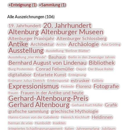
Lindenau-
+Enteignung
(
1
)
+Sammlung
(
1
)
Museums
Alle Auszeichnungen (106)
20. Jahrhundert
19. Jahrhundert
Altenburg
Altenburger Museen
Altenburger Praxisjahr
Altenburger Schlossberg
Antike
Archäologie
Architektur
Archiv
Asta Gröting
Ausstellung
Ausstellung "Berliner Blätter"
Bauhaus
Ausstellung „Vier Winde“
Berlin in den Zwanziger Jahren
Bernhard August von Lindenau
Bibliothek
Conrad Felixmüller
Burg Posterstein
Depot
Der Blaue Reiter
digitallabor
Entartete Kunst
Enteignung
estrusker
Erdmann Julius Dietrich
Erlebnisportal
Exlibris
Expressionismus
Fotografie
Florenz
Festrede
Frauen in der Antike und heute
frauen
Gerhard-Altenbourg-Preis
Gerhard Altenbourg
Grafik
Gerhard Kurt Müller
grafische sammlung
griechische Mythologie
Heldinnen
Hanns-Conon von der Gabelentz
Heinrich Kirchhoff
herman de vries
Humboldt
Insekten
Integriertes Schädlingsmanagement
Italien
Jahresempfang
Jubiläum