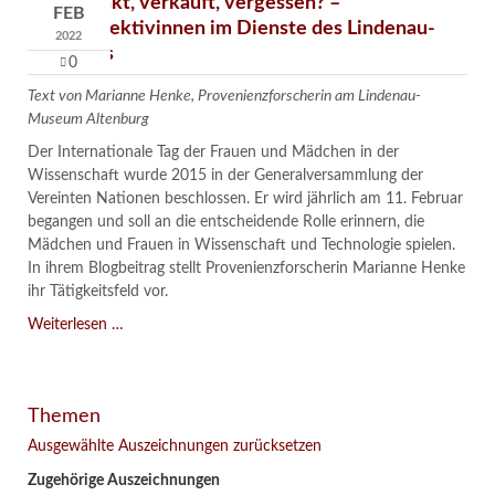
Verschenkt, verkauft, vergessen? –
FEB
Kunstdetektivinnen im Dienste des Lindenau-
2022
Museums
0
Text von Marianne Henke, Provenienzforscherin am Lindenau-
Museum Altenburg
Der Internationale Tag der Frauen und Mädchen in der
Wissenschaft wurde 2015 in der Generalversammlung der
Vereinten Nationen beschlossen. Er wird jährlich am 11. Februar
begangen und soll an die entscheidende Rolle erinnern, die
Mädchen und Frauen in Wissenschaft und Technologie spielen.
In ihrem Blogbeitrag stellt Provenienzforscherin Marianne Henke
ihr Tätigkeitsfeld vor.
Verschenkt,
Weiterlesen …
verkauft,
vergessen?
–
Themen
Kunstdetektivinnen
im
Ausgewählte Auszeichnungen zurücksetzen
Dienste
Zugehörige Auszeichnungen
des