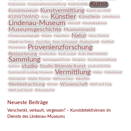
Kunst
Kolosseum
Kooperationsausstellung
Korkmodelle
Kunstvermittlung
Kunstmuseum
Kunst von Kühl
Künstler
KUNSTWAND
Künstlerin
Kurs
Lehmbruck
Lindenau-Museum
Marstall
Messeakademie
Museumsgeschichte
Museumsnacht
Natur
Museumspädagogik
Mäzen
Napoleon
Neue Remise
Objekt im Fokus
Paul Klee
Peter Schnürpel
Phelloplastik
Pohlhof
Provenienzforschung
Provenienz
Restaurierung
Restitution
Rudi Lesser
Ruth Wolf-Rehfeld
Sammlung
Samstagszeichner
Skulptur
Sonderausstellung
studio
Studio Bildende Kunst
Sphinx
studioDIGITAL
Vermittlung
Suermondt-Ludwig-Museum
Video
Videokunst
Volontariat
Walter Rheiner
Weihnachten
Werefkin
Werkbetrachtung
Wissenschaft
Winter
Wolf and Dog
Wolf und Hund
Zirkuswoche
Neueste Beiträge
Verschenkt, verkauft, vergessen? – Kunstdetektivinnen im
Dienste des Lindenau-Museums
Facebook
Twitter
E-mail
WhatsApp