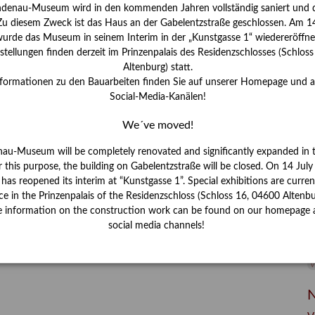
I
ndenau-Museum wird in den kommenden Jahren vollständig saniert und d
J
 Zu diesem Zweck ist das Haus an der Gabelentzstraße geschlossen. Am 14
urde das Museum in seinem Interim in der „Kunstgasse 1“ wiedereröffne
K
tellungen finden derzeit im Prinzenpalais des Residenzschlosses (Schlos
Altenburg) statt.
nformationen zu den Bauarbeiten finden Sie auf unserer Homepage und 
M
Social-Media-Kanälen!
We´ve moved!
P
nau-Museum will be completely renovated and significantly expanded in 
R
r this purpose, the building on Gabelentzstraße will be closed. On 14 Jul
s reopened its interim at “Kunstgasse 1”. Special exhibitions are curren
S
ce in the Prinzenpalais of the Residenzschloss (Schloss 16, 04600 Altenbu
e information on the construction work can be found on our homepage 
S
social media channels!
V
W
W
N