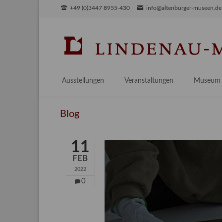
+49 (0)3447 8955-430
info@altenburger-museen.de
SUCHEN
Ausstellungen
Veranstaltungen
Museum
Vorschau
Über das
Blog
Aktuell
Aktuelles
Archiv
Besuch
11
Digitales
FEB
Team
2022
Praktikum
0
Engageme
Publikati