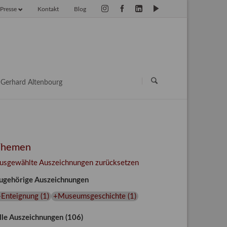
Presse
Kontakt
Blog
vigation
erspringen
Navigation
überspringen
Gerhard Altenbourg
Themen
usgewählte Auszeichnungen zurücksetzen
ugehörige Auszeichnungen
+Enteignung
(
1
)
+Museumsgeschichte
(
1
)
lle Auszeichnungen (106)