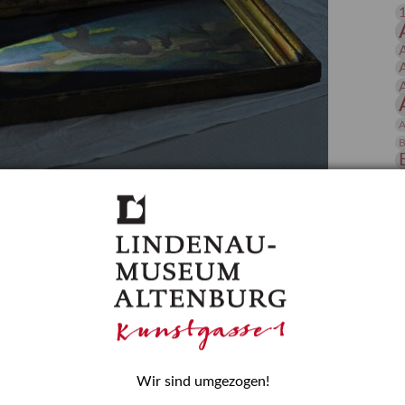
 Publikationen
Forschung
skataloge & Editionen
erzeichnis
ten
A
r
B
ng
D
gessen? – Kunstdetektivinnen im Dienste
E
zforscherin am Lindenau-Museum Altenburg
und Mädchen in der Wissenschaft wurde 2015 in der
ationen beschlossen. Er wird jährlich am 11. Februar
nde Rolle erinnern, die Mädchen und Frauen in
n. In ihrem Blogbeitrag stellt Provenienzforscherin
H
Wir sind umgezogen!
or.