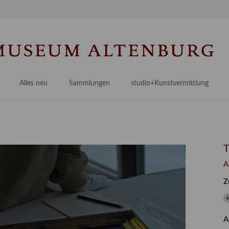
Na
üb
Alles neu
Sammlungen
studio+Kunstvermittlung
 Museum
Planungsstände
Antikensammlungen
studio
Lindenau21PLUS
Frühe italienische Malerei
studioAngebote
Digitalisierung
bellissimo.digital
studioTeam
Provenienzforschung
Malerei 17.–19. Jh.
Angebote für Erwachsene
A
Kulturelle Vermittlung
Deutsche Malerei 20./21. Jh.
Angebote für Kitas
Z
Länderübergreifende kulturtouristische Ziele
 / Praxisprojekt
Grafische Sammlung
Angebote für Schulen
nt
Kunstbibliothek
A
onen
Restaurierung