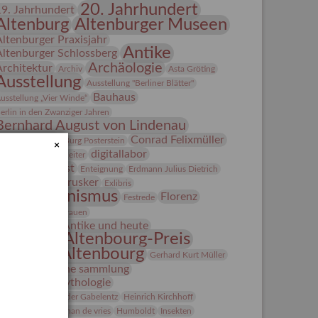
20. Jahrhundert
19. Jahrhundert
Altenburg
Altenburger Museen
Altenburger Praxisjahr
Antike
Altenburger Schlossberg
Archäologie
Architektur
Archiv
Asta Gröting
Ausstellung
Ausstellung "Berliner Blätter"
Bauhaus
usstellung „Vier Winde“
erlin in den Zwanziger Jahren
Bernhard August von Lindenau
Bibliothek
Conrad Felixmüller
Burg Posterstein
×
digitallabor
epot
Der Blaue Reiter
Entartete Kunst
Enteignung
Erdmann Julius Dietrich
estrusker
rlebnisportal
Exlibris
Expressionismus
Florenz
Festrede
Fotografie
frauen
Frauen in der Antike und heute
Gerhard-Altenbourg-Preis
Gerhard Altenbourg
Gerhard Kurt Müller
Grafik
grafische sammlung
griechische Mythologie
anns-Conon von der Gabelentz
Heinrich Kirchhoff
Heldinnen
herman de vries
Humboldt
Insekten