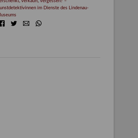
erschenkt, verkauft, vergessen? –
unstdetektivinnen im Dienste des Lindenau-
useums
Facebook
Twitter
E-mail
WhatsApp