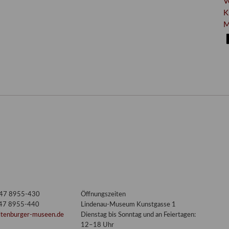
V
K
M
3447 8955-430
Öffnungszeiten
447 8955-440
Lindenau-Museum Kunstgasse 1
ltenburger-museen.de
Dienstag bis Sonntag und an Feiertagen:
12–18 Uhr