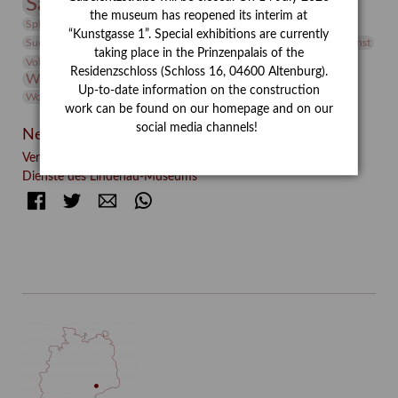
Sammlung
Samstagszeichner
Skulptur
Sonderausstellung
the museum has reopened its interim at
studio
Studio Bildende Kunst
Sphinx
studioDIGITAL
“Kunstgasse 1”. Special exhibitions are currently
Vermittlung
Suermondt-Ludwig-Museum
Video
Videokunst
taking place in the Prinzenpalais of the
Volontariat
Walter Rheiner
Weihnachten
Werefkin
Residenzschloss (Schloss 16, 04600 Altenburg).
Werkbetrachtung
Wissenschaft
Winter
Wolf and Dog
Up-to-date information on the construction
Wolf und Hund
Zirkuswoche
work can be found on our homepage and on our
social media channels!
Neueste Beiträge
Verschenkt, verkauft, vergessen? – Kunstdetektivinnen im
Dienste des Lindenau-Museums
Facebook
Twitter
E-mail
WhatsApp