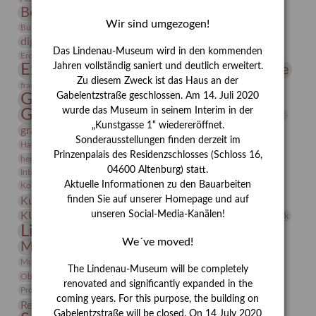
Bernhard August von Lindenau
Bibliothek
Wir sind umgezogen!
Conrad Felixmüller
Burg Posterstein
Depot
Der Blaue Reiter
digitallabor
Entartete Kunst
Enteignung
Das Lindenau-Museum wird in den kommenden
estrusker
Erdmann Julius Dietrich
Erlebnisportal
Exlibris
Expressionismus
Jahren vollständig saniert und deutlich erweitert.
Fotografie
Florenz
Festrede
Zu diesem Zweck ist das Haus an der
Frauen in der Antike und heute
frauen
Gerhard-Altenbourg-Preis
Gabelentzstraße geschlossen. Am 14. Juli 2020
wurde das Museum in seinem Interim in der
Gerhard Altenbourg
Grafik
Gerhard Kurt Müller
„Kunstgasse 1“ wiedereröffnet.
grafische sammlung
griechische Mythologie
Sonderausstellungen finden derzeit im
Heldinnen
Hanns-Conon von der Gabelentz
Heinrich Kirchhoff
Prinzenpalais des Residenzschlosses (Schloss 16,
herman de vries
Humboldt
Insekten
04600 Altenburg) statt.
Integriertes Schädlingsmanagement
Italien
Jahresempfang
Jubiläum
Kunst
Aktuelle Informationen zu den Bauarbeiten
Kolosseum
Kooperationsausstellung
Korkmodelle
Kunstvermittlung
finden Sie auf unserer Homepage und auf
Kunstmuseum
Kunst von Kühl
Künstler
unseren Social-Media-Kanälen!
KUNSTWAND
Künstlerin
Kurs
Lehmbruck
Lindenau-Museum
Marstall
Messeakademie
We´ve moved!
Museumsgeschichte
Museumsnacht
Natur
Museumspädagogik
Mäzen
Napoleon
Neue Remise
The Lindenau-Museum will be completely
Objekt im Fokus
Paul Klee
Peter Schnürpel
Phelloplastik
Pohlhof
renovated and significantly expanded in the
Provenienzforschung
Provenienz
coming years. For this purpose, the building on
Restaurierung
Restitution
Rudi Lesser
Ruth Wolf-Rehfeld
Gabelentzstraße will be closed. On 14 July 2020