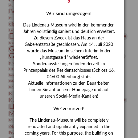
Bauhaus
Ausstellung „Vier Winde“
Berlin in den Zwanziger Jahren
Bernhard August von Lindenau
Bibliothek
Wir sind umgezogen!
Conrad Felixmüller
Burg Posterstein
Depot
Der Blaue Reiter
digitallabor
Entartete Kunst
Enteignung
Das Lindenau-Museum wird in den kommenden
estrusker
Erdmann Julius Dietrich
Erlebnisportal
Exlibris
Jahren vollständig saniert und deutlich erweitert.
Expressionismus
Fotografie
Florenz
Festrede
Zu diesem Zweck ist das Haus an der
Frauen in der Antike und heute
frauen
Gabelentzstraße geschlossen. Am 14. Juli 2020
Gerhard-Altenbourg-Preis
wurde das Museum in seinem Interim in der
Gerhard Altenbourg
Grafik
Gerhard Kurt Müller
„Kunstgasse 1“ wiedereröffnet.
grafische sammlung
griechische Mythologie
Sonderausstellungen finden derzeit im
Heldinnen
Hanns-Conon von der Gabelentz
Heinrich Kirchhoff
Prinzenpalais des Residenzschlosses (Schloss 16,
herman de vries
Humboldt
Insekten
04600 Altenburg) statt.
Integriertes Schädlingsmanagement
Italien
Jahresempfang
Jubiläum
Aktuelle Informationen zu den Bauarbeiten
Kunst
Kolosseum
Kooperationsausstellung
Korkmodelle
finden Sie auf unserer Homepage und auf
Kunstvermittlung
Kunstmuseum
Kunst von Kühl
unseren Social-Media-Kanälen!
Künstler
KUNSTWAND
Künstlerin
Kurs
Lehmbruck
Lindenau-Museum
Marstall
Messeakademie
We´ve moved!
Museumsgeschichte
Museumsnacht
Natur
Museumspädagogik
Mäzen
Napoleon
Neue Remise
The Lindenau-Museum will be completely
Objekt im Fokus
Paul Klee
Peter Schnürpel
Phelloplastik
Pohlhof
renovated and significantly expanded in the
Provenienzforschung
Provenienz
coming years. For this purpose, the building on