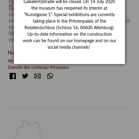
Restaurierung
Restitution
Rudi Lesser
Ruth Wolf-Rehfeld
Gabelentzstraße will be closed. On 14 July 2020
Sammlung
Samstagszeichner
Skulptur
Sonderausstellung
the museum has reopened its interim at
studio
Studio Bildende Kunst
Sphinx
studioDIGITAL
“Kunstgasse 1”. Special exhibitions are currently
Vermittlung
Suermondt-Ludwig-Museum
Video
Videokunst
taking place in the Prinzenpalais of the
Volontariat
Walter Rheiner
Weihnachten
Werefkin
Residenzschloss (Schloss 16, 04600 Altenburg).
Werkbetrachtung
Wissenschaft
Winter
Wolf and Dog
Up-to-date information on the construction
Wolf und Hund
Zirkuswoche
work can be found on our homepage and on our
social media channels!
Neueste Beiträge
Verschenkt, verkauft, vergessen? – Kunstdetektivinnen im
Dienste des Lindenau-Museums
Facebook
Twitter
E-mail
WhatsApp