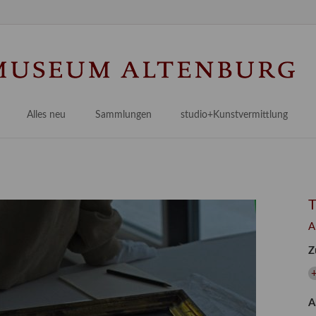
Na
üb
Alles neu
Sammlungen
studio+Kunstvermittlung
 Museum
Planungsstände
Antikensammlungen
studio
Lindenau21PLUS
Frühe italienische Malerei
studioAngebote
Digitalisierung
bellissimo.digital
studioTeam
Provenienzforschung
Malerei 17.–19. Jh.
Angebote für Erwachsene
A
Kulturelle Vermittlung
Deutsche Malerei 20./21. Jh.
Angebote für Kitas
Z
Länderübergreifende kulturtouristische Ziele
 / Praxisprojekt
Grafische Sammlung
Angebote für Schulen
+
nt
Kunstbibliothek
A
onen
Restaurierung