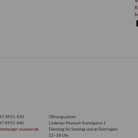
V
K
M
3447 8955-430
Öffnungszeiten
447 8955-440
Lindenau-Museum Kunstgasse 1
ltenburger-museen.de
Dienstag bis Sonntag und an Feiertagen:
12–18 Uhr