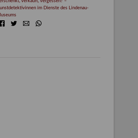
erschenkt, verkauft, vergessen? –
unstdetektivinnen im Dienste des Lindenau-
useums
Facebook
Twitter
E-mail
WhatsApp