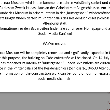
I
ndenau-Museum wird in den kommenden Jahren vollständig saniert und d
J
 Zu diesem Zweck ist das Haus an der Gabelentzstraße geschlossen. Am 14
urde das Museum in seinem Interim in der „Kunstgasse 1“ wiedereröffne
K
tellungen finden derzeit im Prinzenpalais des Residenzschlosses (Schlos
Altenburg) statt.
nformationen zu den Bauarbeiten finden Sie auf unserer Homepage und 
M
Social-Media-Kanälen!
We´ve moved!
P
nau-Museum will be completely renovated and significantly expanded in 
R
r this purpose, the building on Gabelentzstraße will be closed. On 14 Jul
s reopened its interim at “Kunstgasse 1”. Special exhibitions are curren
S
ce in the Prinzenpalais of the Residenzschloss (Schloss 16, 04600 Altenbu
e information on the construction work can be found on our homepage 
S
social media channels!
V
W
W
N