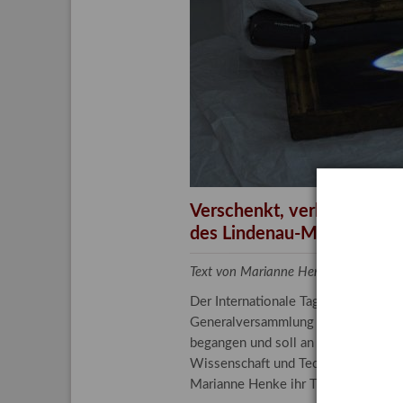
Aktuelle
Bestand
Gesamtv
Grußkar
Kalende
Bestellu
Verschenkt, verkauft, ver
des Lindenau-Museums
Text von Marianne Henke, Provenien
Der Internationale Tag der Frauen 
Generalversammlung der Vereinten N
begangen und soll an die entscheide
Wissenschaft und Technologie spiele
Marianne Henke ihr Tätigkeitsfeld v