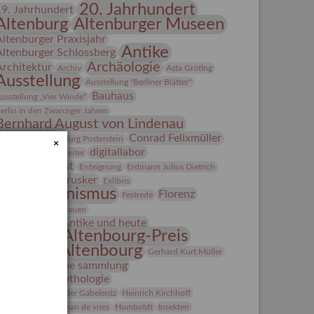
20. Jahrhundert
19. Jahrhundert
Altenburg
Altenburger Museen
Altenburger Praxisjahr
Antike
Altenburger Schlossberg
Archäologie
Architektur
Archiv
Asta Gröting
Ausstellung
Ausstellung "Berliner Blätter"
Bauhaus
usstellung „Vier Winde“
erlin in den Zwanziger Jahren
Bernhard August von Lindenau
Bibliothek
Conrad Felixmüller
Burg Posterstein
×
digitallabor
epot
Der Blaue Reiter
Entartete Kunst
Enteignung
Erdmann Julius Dietrich
estrusker
rlebnisportal
Exlibris
Expressionismus
Florenz
Festrede
Fotografie
frauen
Frauen in der Antike und heute
Gerhard-Altenbourg-Preis
Gerhard Altenbourg
Gerhard Kurt Müller
Grafik
grafische sammlung
griechische Mythologie
anns-Conon von der Gabelentz
Heinrich Kirchhoff
Heldinnen
herman de vries
Humboldt
Insekten