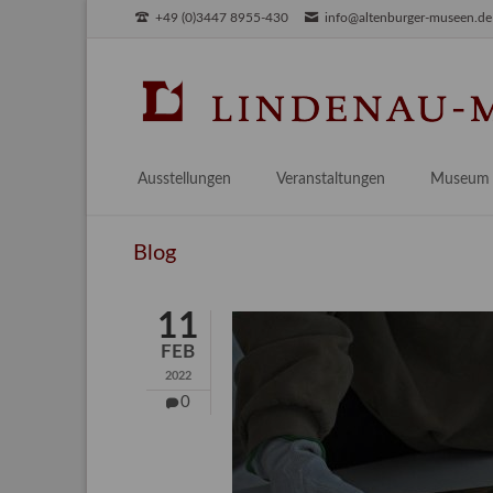
+49 (0)3447 8955-430
info@altenburger-museen.de
SUCHEN
Ausstellungen
Veranstaltungen
Museum
Vorschau
Über das
Blog
Aktuell
Aktuelles
Archiv
Besuch
11
Digitales
FEB
Team
2022
Praktikum
0
Engageme
Publikati