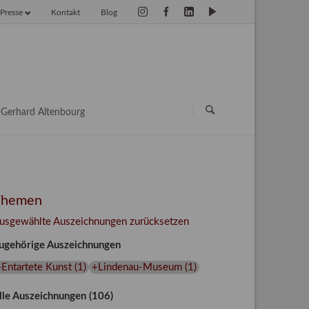
Presse
Kontakt
Blog
vigation
erspringen
Navigation
überspringen
Gerhard Altenbourg
Themen
usgewählte Auszeichnungen zurücksetzen
ugehörige Auszeichnungen
Entartete Kunst
(
1
)
+Lindenau-Museum
(
1
)
lle Auszeichnungen (106)