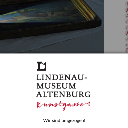
 Publikationen
Forschung
skataloge & Editionen
erzeichnis
ten
A
r
B
ng
D
gessen? – Kunstdetektivinnen im Dienste
E
zforscherin am Lindenau-Museum Altenburg
und Mädchen in der Wissenschaft wurde 2015 in der
ationen beschlossen. Er wird jährlich am 11. Februar
nde Rolle erinnern, die Mädchen und Frauen in
n. In ihrem Blogbeitrag stellt Provenienzforscherin
H
Wir sind umgezogen!
or.