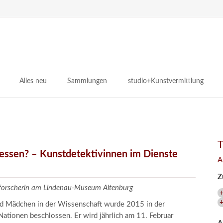
N
ü
Alles neu
Sammlungen
studio+Kunstvermittlung
 Museum
Planungsstände
Antikensammlungen
studio
Lindenau21PLUS
Frühe italienische Malerei
studioAngebote
Digitalisierung
bellissimo.digital
studioTeam
Provenienzforschung
Malerei 17.–19. Jh.
Angebote für Erwachsene
gessen? – Kunstdetektivinnen im Dienste
A
Kulturelle Vermittlung
Deutsche Malerei 20./21. Jh.
Angebote für Kitas
Z
Länderübergreifende kulturtouristische Ziele
 / Praxisprojekt
Grafische Sammlung
Angebote für Schulen
zforscherin am Lindenau-Museum Altenburg
nt
Kunstbibliothek
und Mädchen in der Wissenschaft wurde 2015 in der
onen
Restaurierung
ationen beschlossen. Er wird jährlich am 11. Februar