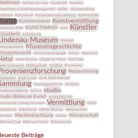
Heldinnen
herman de vries
Humboldt
Insekten
ntegriertes Schädlingsmanagement
Italien
Jahresempfang
ubiläum
Kolosseum
Kooperationsausstellung
Korkmodelle
Kunst
Kunstvermittlung
Kunstmuseum
Künstler
KUNSTWAND
unst von Kühl
Kurs
Künstlerin
Lehmbruck
Lindenau-Museum
Marstall
Museumsgeschichte
esseakademie
Museumsnacht
Museumspädagogik
Mäzen
Napoleon
Natur
Neue Remise
Objekt im Fokus
Paul Klee
eter Schnürpel
Phelloplastik
Pohlhof
Provenienz
Provenienzforschung
Restaurierung
estitution
Rudi Lesser
Ruth Wolf-Rehfeld
Sammlung
Samstagszeichner
Skulptur
studio
onderausstellung
Sphinx
Studio Bildende Kunst
studioDIGITAL
Vermittlung
uermondt-Ludwig-Museum
Video
ideokunst
Volontariat
Walter Rheiner
Weihnachten
Werkbetrachtung
Wissenschaft
erefkin
Winter
olf and Dog
Wolf und Hund
Zirkuswoche
eueste Beiträge