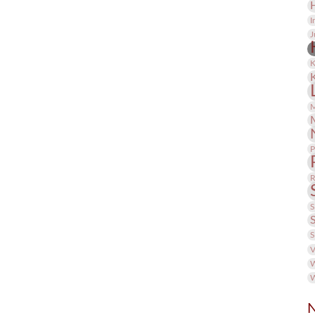
I
J
K
M
P
R
S
S
V
W
W
N