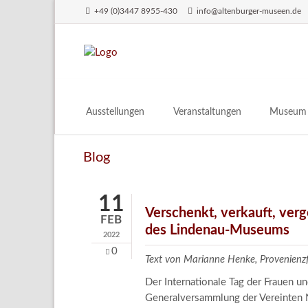
+49 (0)3447 8955-430
info@altenburger-museen.de
SUCHEN
Ausstellungen
Veranstaltungen
Museum
Vorschau
Über das
Blog
Aktuell
Aktuelles
Archiv
Besuch
11
Digitales
Verschenkt, verkauft, ver
FEB
des Lindenau-Museums
Team
2022
Praktikum
0
Text von Marianne Henke, Provenien
Engageme
Der Internationale Tag der Frauen 
Publikati
Generalversammlung der Vereinten N