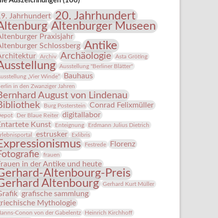
lle Auszeichnungen (106)
20. Jahrhundert
19. Jahrhundert
Altenburg
Altenburger Museen
Altenburger Praxisjahr
Antike
Altenburger Schlossberg
Archäologie
Architektur
Archiv
Asta Gröting
Ausstellung
Ausstellung "Berliner Blätter"
Bauhaus
usstellung „Vier Winde“
erlin in den Zwanziger Jahren
Bernhard August von Lindenau
Bibliothek
Conrad Felixmüller
Burg Posterstein
digitallabor
epot
Der Blaue Reiter
Entartete Kunst
Enteignung
Erdmann Julius Dietrich
estrusker
rlebnisportal
Exlibris
Expressionismus
Florenz
Festrede
Fotografie
frauen
Frauen in der Antike und heute
Gerhard-Altenbourg-Preis
Gerhard Altenbourg
Gerhard Kurt Müller
Grafik
grafische sammlung
griechische Mythologie
anns-Conon von der Gabelentz
Heinrich Kirchhoff