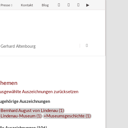
Presse
Kontakt
Blog
avigation
berspringen
Navigation
überspringen
Gerhard Altenbourg
Themen
usgewählte Auszeichnungen zurücksetzen
ugehörige Auszeichnungen
+Bernhard August von Lindenau
(
1
)
+Lindenau-Museum
(
1
)
+Museumsgeschichte
(
1
)