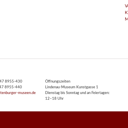
V
K
M
3447 8955-430
Öffnungszeiten
447 8955-440
Lindenau-Museum Kunstgasse 1
ltenburger-museen.de
Dienstag bis Sonntag und an Feiertagen:
12–18 Uhr