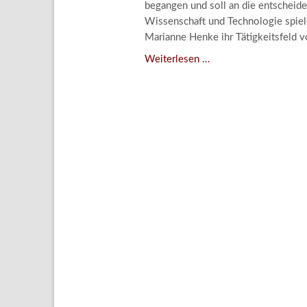
begangen und soll an die entscheide
Aktuelle
Wissenschaft und Technologie spiele
Bestand
Marianne Henke ihr Tätigkeitsfeld v
Gesamtv
Verschenkt,
Weiterlesen …
verkauft,
Grußkar
vergessen?
Kalende
–
Bestellu
Kunstdetektivinnen
im
Dienste
des
Lindenau-
Museums