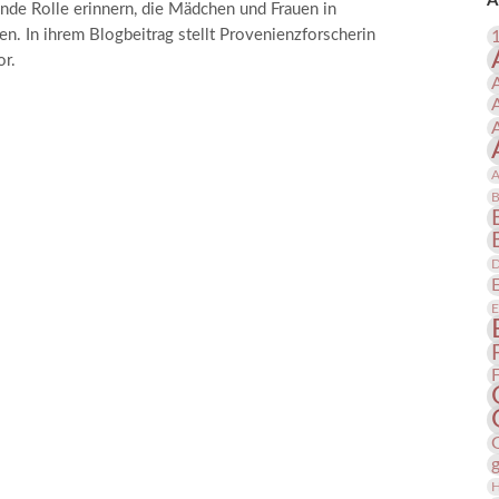
A
nde Rolle erinnern, die Mädchen und Frauen in
 Publikationen
Forschung
n. In ihrem Blogbeitrag stellt Provenienzforscherin
skataloge & Editionen
or.
erzeichnis
ten
r
A
ng
B
D
E
H