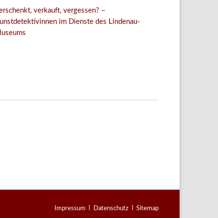
erschenkt, verkauft, vergessen? –
unstdetektivinnen im Dienste des Lindenau-
useums
Facebook
Twitter
E-mail
WhatsApp
Navigation
Impressum
Datenschutz
Sitemap
überspringen