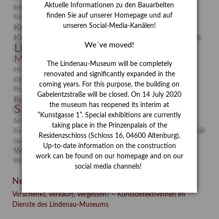
Aktuelle Informationen zu den Bauarbeiten
Integriertes Schädlingsmanagement
Italien
Jahresempfang
Jubiläum
Kunst
finden Sie auf unserer Homepage und auf
Kolosseum
Kooperationsausstellung
Korkmodelle
unseren Social-Media-Kanälen!
Kunstvermittlung
Kunstmuseum
Kunst von Kühl
Künstler
KUNSTWAND
Künstlerin
Kurs
Lehmbruck
We´ve moved!
Lindenau-Museum
Marstall
Messeakademie
Museumsgeschichte
Museumsnacht
The Lindenau-Museum will be completely
Natur
Museumspädagogik
Mäzen
Napoleon
Neue Remise
renovated and significantly expanded in the
Objekt im Fokus
Paul Klee
Peter Schnürpel
Phelloplastik
Pohlhof
coming years. For this purpose, the building on
Provenienzforschung
Provenienz
Gabelentzstraße will be closed. On 14 July 2020
Restaurierung
Restitution
Rudi Lesser
Ruth Wolf-Rehfeld
the museum has reopened its interim at
Sammlung
Samstagszeichner
Skulptur
Sonderausstellung
“Kunstgasse 1”. Special exhibitions are currently
studio
Studio Bildende Kunst
Sphinx
studioDIGITAL
taking place in the Prinzenpalais of the
Vermittlung
Suermondt-Ludwig-Museum
Video
Videokunst
Residenzschloss (Schloss 16, 04600 Altenburg).
Volontariat
Walter Rheiner
Weihnachten
Werefkin
Up-to-date information on the construction
Werkbetrachtung
Wissenschaft
Winter
Wolf and Dog
work can be found on our homepage and on our
Wolf und Hund
Zirkuswoche
social media channels!
Neueste Beiträge
Verschenkt, verkauft, vergessen? – Kunstdetektivinnen im
Dienste des Lindenau-Museums
Facebook
Twitter
E-mail
WhatsApp