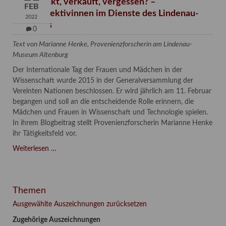
Verschenkt, verkauft, vergessen? –
FEB
Kunstdetektivinnen im Dienste des Lindenau-
2022
Museums
0
Text von Marianne Henke, Provenienzforscherin am Lindenau-
Museum Altenburg
Der Internationale Tag der Frauen und Mädchen in der
Wissenschaft wurde 2015 in der Generalversammlung der
Vereinten Nationen beschlossen. Er wird jährlich am 11. Februar
begangen und soll an die entscheidende Rolle erinnern, die
Mädchen und Frauen in Wissenschaft und Technologie spielen.
In ihrem Blogbeitrag stellt Provenienzforscherin Marianne Henke
ihr Tätigkeitsfeld vor.
Verschenkt,
Weiterlesen …
verkauft,
vergessen?
–
Themen
Kunstdetektivinnen
im
Ausgewählte Auszeichnungen zurücksetzen
Dienste
Zugehörige Auszeichnungen
des