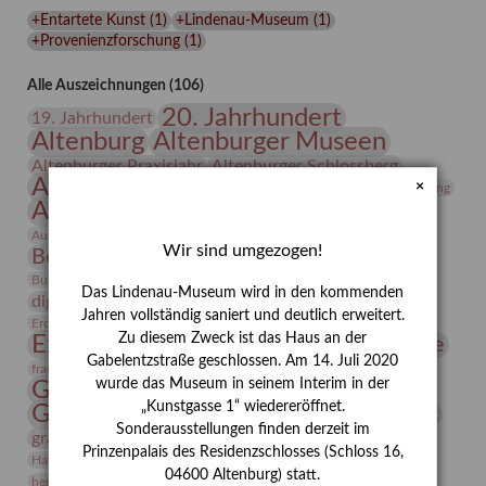
Lindenau-
+Entartete Kunst
(
1
)
+Lindenau-Museum
(
1
)
Museums
+Provenienzforschung
(
1
)
Alle Auszeichnungen (106)
20. Jahrhundert
19. Jahrhundert
Altenburg
Altenburger Museen
Altenburger Praxisjahr
Altenburger Schlossberg
Antike
Archäologie
Architektur
×
Archiv
Asta Gröting
Ausstellung
Ausstellung "Berliner Blätter"
Bauhaus
Ausstellung „Vier Winde“
Berlin in den Zwanziger Jahren
Wir sind umgezogen!
Bernhard August von Lindenau
Bibliothek
Conrad Felixmüller
Burg Posterstein
Depot
Der Blaue Reiter
Das Lindenau-Museum wird in den kommenden
digitallabor
Entartete Kunst
Enteignung
Jahren vollständig saniert und deutlich erweitert.
estrusker
Erdmann Julius Dietrich
Erlebnisportal
Exlibris
Zu diesem Zweck ist das Haus an der
Expressionismus
Fotografie
Florenz
Festrede
Gabelentzstraße geschlossen. Am 14. Juli 2020
Frauen in der Antike und heute
frauen
wurde das Museum in seinem Interim in der
Gerhard-Altenbourg-Preis
„Kunstgasse 1“ wiedereröffnet.
Gerhard Altenbourg
Grafik
Gerhard Kurt Müller
Sonderausstellungen finden derzeit im
grafische sammlung
griechische Mythologie
Prinzenpalais des Residenzschlosses (Schloss 16,
Heldinnen
Hanns-Conon von der Gabelentz
Heinrich Kirchhoff
04600 Altenburg) statt.
herman de vries
Humboldt
Insekten