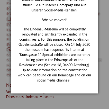
Aktuelle Informationen zu den Bauarbeiten
Kunst
Kolosseum
Kooperationsausstellung
Korkmodelle
finden Sie auf unserer Homepage und auf
Kunstvermittlung
Kunstmuseum
Kunst von Kühl
unseren Social-Media-Kanälen!
Künstler
KUNSTWAND
Künstlerin
Kurs
Lehmbruck
Lindenau-Museum
Marstall
Messeakademie
We´ve moved!
Museumsgeschichte
Museumsnacht
Natur
The Lindenau-Museum will be completely
Museumspädagogik
Mäzen
Napoleon
Neue Remise
renovated and significantly expanded in the
Objekt im Fokus
Paul Klee
Peter Schnürpel
Phelloplastik
Pohlhof
Provenienzforschung
coming years. For this purpose, the building on
Provenienz
Restaurierung
Gabelentzstraße will be closed. On 14 July 2020
Restitution
Rudi Lesser
Ruth Wolf-Rehfeld
Sammlung
the museum has reopened its interim at
Samstagszeichner
Skulptur
Sonderausstellung
studio
Studio Bildende Kunst
“Kunstgasse 1”. Special exhibitions are currently
Sphinx
studioDIGITAL
Vermittlung
taking place in the Prinzenpalais of the
Suermondt-Ludwig-Museum
Video
Videokunst
Residenzschloss (Schloss 16, 04600 Altenburg).
Volontariat
Walter Rheiner
Weihnachten
Werefkin
Werkbetrachtung
Wissenschaft
Up-to-date information on the construction
Winter
Wolf and Dog
Wolf und Hund
Zirkuswoche
work can be found on our homepage and on our
social media channels!
Neueste Beiträge
Verschenkt, verkauft, vergessen? – Kunstdetektivinnen im
Dienste des Lindenau-Museums
Facebook
Twitter
E-mail
WhatsApp