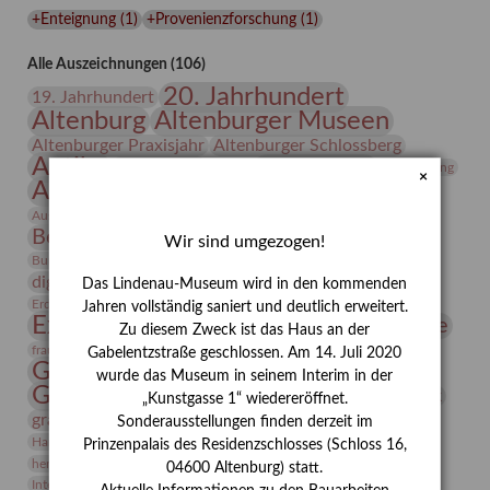
Lindenau-
+Enteignung
(
1
)
+Provenienzforschung
(
1
)
Museums
Alle Auszeichnungen (106)
20. Jahrhundert
19. Jahrhundert
Altenburg
Altenburger Museen
Altenburger Praxisjahr
Altenburger Schlossberg
Antike
Archäologie
Architektur
Archiv
Asta Gröting
×
Ausstellung
Ausstellung "Berliner Blätter"
Bauhaus
Ausstellung „Vier Winde“
Berlin in den Zwanziger Jahren
Bernhard August von Lindenau
Bibliothek
Wir sind umgezogen!
Conrad Felixmüller
Burg Posterstein
Depot
Der Blaue Reiter
digitallabor
Entartete Kunst
Enteignung
Das Lindenau-Museum wird in den kommenden
estrusker
Erdmann Julius Dietrich
Erlebnisportal
Exlibris
Jahren vollständig saniert und deutlich erweitert.
Expressionismus
Fotografie
Florenz
Festrede
Zu diesem Zweck ist das Haus an der
Frauen in der Antike und heute
frauen
Gabelentzstraße geschlossen. Am 14. Juli 2020
Gerhard-Altenbourg-Preis
wurde das Museum in seinem Interim in der
Gerhard Altenbourg
Grafik
Gerhard Kurt Müller
„Kunstgasse 1“ wiedereröffnet.
grafische sammlung
griechische Mythologie
Sonderausstellungen finden derzeit im
Heldinnen
Hanns-Conon von der Gabelentz
Heinrich Kirchhoff
Prinzenpalais des Residenzschlosses (Schloss 16,
herman de vries
Humboldt
Insekten
04600 Altenburg) statt.
Integriertes Schädlingsmanagement
Italien
Jahresempfang
Jubiläum