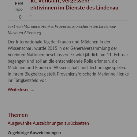
Verschenkt, verkauft, vergessen? –
FEB
Kunstdetektivinnen im Dienste des Lindenau-
2022
Museums
0
Text von Marianne Henke, Provenienzforscherin am Lindenau-
Museum Altenburg
Der Internationale Tag der Frauen und Mädchen in der
Wissenschaft wurde 2015 in der Generalversammlung der
Vereinten Nationen beschlossen. Er wird jährlich am 11. Februar
begangen und soll an die entscheidende Rolle erinnern, die
Mädchen und Frauen in Wissenschaft und Technologie spielen.
In ihrem Blogbeitrag stellt Provenienzforscherin Marianne Henke
ihr Tätigkeitsfeld vor.
Verschenkt,
Weiterlesen …
verkauft,
vergessen?
–
Themen
Kunstdetektivinnen
im
Ausgewählte Auszeichnungen zurücksetzen
Dienste
Zugehörige Auszeichnungen
des