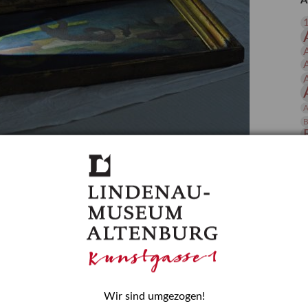
A
 Publikationen
Forschung
skataloge & Editionen
erzeichnis
ten
r
A
ng
B
gessen? – Kunstdetektivinnen im Dienste
D
E
zforscherin am Lindenau-Museum Altenburg
und Mädchen in der Wissenschaft wurde 2015 in der
ationen beschlossen. Er wird jährlich am 11. Februar
nde Rolle erinnern, die Mädchen und Frauen in
n. In ihrem Blogbeitrag stellt Provenienzforscherin
or.
Wir sind umgezogen!
H