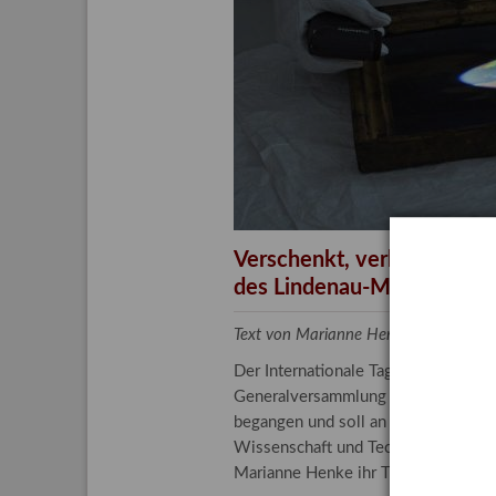
Aktuelle
Bestand
Gesamtv
Grußkar
Kalende
Bestellu
Verschenkt, verkauft, ver
des Lindenau-Museums
Text von Marianne Henke, Provenien
Der Internationale Tag der Frauen 
Generalversammlung der Vereinten N
begangen und soll an die entscheide
Wissenschaft und Technologie spiele
Marianne Henke ihr Tätigkeitsfeld v