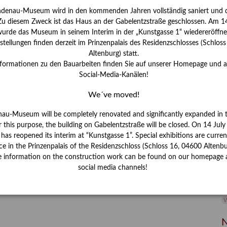
ndenau-Museum wird in den kommenden Jahren vollständig saniert und d
I
 Zu diesem Zweck ist das Haus an der Gabelentzstraße geschlossen. Am 14
J
urde das Museum in seinem Interim in der „Kunstgasse 1“ wiedereröffne
tellungen finden derzeit im Prinzenpalais des Residenzschlosses (Schlos
K
Altenburg) statt.
nformationen zu den Bauarbeiten finden Sie auf unserer Homepage und 
Social-Media-Kanälen!
M
We´ve moved!
P
nau-Museum will be completely renovated and significantly expanded in 
r this purpose, the building on Gabelentzstraße will be closed. On 14 Jul
R
s reopened its interim at “Kunstgasse 1”. Special exhibitions are curren
ce in the Prinzenpalais of the Residenzschloss (Schloss 16, 04600 Altenbu
S
e information on the construction work can be found on our homepage 
social media channels!
S
V
W
W
N