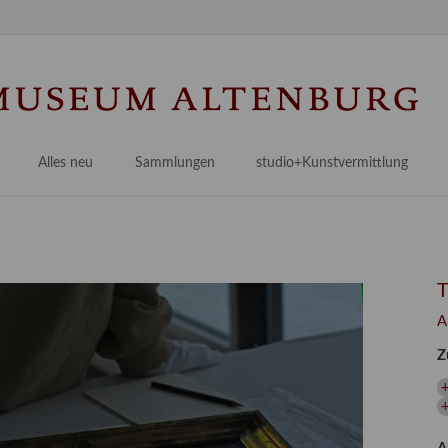
Na
üb
Alles neu
Sammlungen
studio+Kunstvermittlung
 Museum
Planungsstände
Antikensammlungen
studio
Lindenau21PLUS
Frühe italienische Malerei
studioAngebote
Digitalisierung
bellissimo.digital
studioTeam
Provenienzforschung
Malerei 17.–19. Jh.
Angebote für Erwachsene
A
Kulturelle Vermittlung
Deutsche Malerei 20./21. Jh.
Angebote für Kitas
Z
Länderübergreifende kulturtouristische Ziele
 / Praxisprojekt
Grafische Sammlung
Angebote für Schulen
nt
Kunstbibliothek
onen
Restaurierung