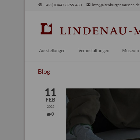
+49 (0)3447 8955-430
info@altenburger-museen.de
SUCHEN
Ausstellungen
Veranstaltungen
Museum
Vorschau
Über das
Blog
Aktuell
Aktuelles
Archiv
Besuch
11
Digitales
FEB
Team
2022
Praktikum
0
Engageme
Publikati