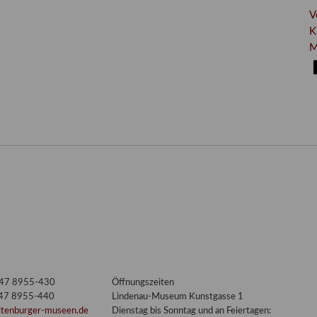
V
K
M
3447 8955-430
Öffnungszeiten
447 8955-440
Lindenau-Museum Kunstgasse 1
ltenburger-museen.de
Dienstag bis Sonntag und an Feiertagen: