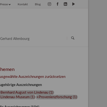
Presse
Kontakt
Blog
vigation
erspringen
Navigation
überspringen
Gerhard Altenbourg
Themen
usgewählte Auszeichnungen zurücksetzen
ugehörige Auszeichnungen
+Bernhard August von Lindenau
(
1
)
+Lindenau-Museum
(
1
)
+Provenienzforschung
(
1
)