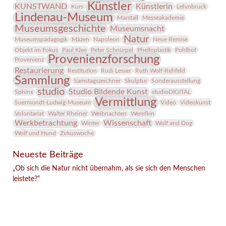
Künstler
KUNSTWAND
Künstlerin
Kurs
Lehmbruck
Lindenau-Museum
Marstall
Messeakademie
Museumsgeschichte
Museumsnacht
Natur
Museumspädagogik
Mäzen
Napoleon
Neue Remise
Objekt im Fokus
Paul Klee
Peter Schnürpel
Phelloplastik
Pohlhof
Provenienzforschung
Provenienz
Restaurierung
Restitution
Rudi Lesser
Ruth Wolf-Rehfeld
Sammlung
Samstagszeichner
Skulptur
Sonderausstellung
studio
Studio Bildende Kunst
Sphinx
studioDIGITAL
Vermittlung
Suermondt-Ludwig-Museum
Video
Videokunst
Volontariat
Walter Rheiner
Weihnachten
Werefkin
Werkbetrachtung
Wissenschaft
Winter
Wolf and Dog
Wolf und Hund
Zirkuswoche
Neueste Beiträge
„Ob sich die Natur nicht übernahm, als sie sich den Menschen
leistete?“
Facebook
Twitter
E-mail
WhatsApp