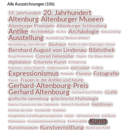
Menschen
Alle Auszeichnungen (106)
leistete?“
20. Jahrhundert
19. Jahrhundert
Altenburg
Altenburger Museen
Altenburger Praxisjahr
Altenburger Schlossberg
Antike
Archäologie
Architektur
Archiv
Asta Gröting
Ausstellung
Ausstellung "Berliner Blätter"
Bauhaus
Ausstellung „Vier Winde“
Berlin in den Zwanziger Jahren
Bernhard August von Lindenau
Bibliothek
Conrad Felixmüller
Burg Posterstein
Depot
Der Blaue Reiter
digitallabor
Entartete Kunst
Enteignung
estrusker
Erdmann Julius Dietrich
Erlebnisportal
Exlibris
Expressionismus
Fotografie
Florenz
Festrede
Frauen in der Antike und heute
frauen
Gerhard-Altenbourg-Preis
Gerhard Altenbourg
Grafik
Gerhard Kurt Müller
grafische sammlung
griechische Mythologie
Heldinnen
Hanns-Conon von der Gabelentz
Heinrich Kirchhoff
herman de vries
Humboldt
Insekten
Integriertes Schädlingsmanagement
Italien
Jahresempfang
Jubiläum
Kunst
Kolosseum
Kooperationsausstellung
Korkmodelle
Kunstvermittlung
Kunstmuseum
Kunst von Kühl