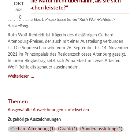
„Ob sich die Natur nicht übernahm, als sie sich
OKT
den Menschen leistete?“
2021
0
Text von Anna Ebert, Projektassistentin "Ruth Wolf-Rehfeldt"-
Ausstellung
Ruth Wolf-Rehfeldt ist Trägerin des diesjährigen Gerhard-
Altenbourg-Preises, der auch mit einer Ausstellung verbunden
ist. Die Sonderschau wird vom 26. September bis 14. November
2021 im Prinzenpalais des Residenzschlosses Altenburg gezeigt.
In ihrem Blogbeitrag setzt sich Anna Ebert mit zwei Arbeiten
Wolf-Rehfeldts genauer auseinandern.
„Ob
Weiterlesen …
sich
die
Natur
Themen
nicht
übernahm,
Ausgewählte Auszeichnungen zurücksetzen
als
Zugehörige Auszeichnungen
sie
sich
+Gerhard Altenbourg
(
1
)
+Grafik
(
1
)
+Sonderausstellung
(
1
)
den