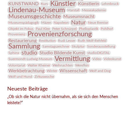
Künstler
KUNSTWAND
Künstlerin
Kurs
Lehmbruck
Lindenau-Museum
Marstall
Messeakademie
Museumsgeschichte
Museumsnacht
Natur
Museumspädagogik
Mäzen
Napoleon
Neue Remise
Objekt im Fokus
Paul Klee
Peter Schnürpel
Phelloplastik
Pohlhof
Provenienzforschung
Provenienz
Restaurierung
Restitution
Rudi Lesser
Ruth Wolf-Rehfeld
Sammlung
Samstagszeichner
Skulptur
Sonderausstellung
studio
Studio Bildende Kunst
Sphinx
studioDIGITAL
Vermittlung
Suermondt-Ludwig-Museum
Video
Videokunst
Volontariat
Walter Rheiner
Weihnachten
Werefkin
Werkbetrachtung
Wissenschaft
Winter
Wolf and Dog
Wolf und Hund
Zirkuswoche
Neueste Beiträge
„Ob sich die Natur nicht übernahm, als sie sich den Menschen
leistete?“
Facebook
Twitter
E-mail
WhatsApp