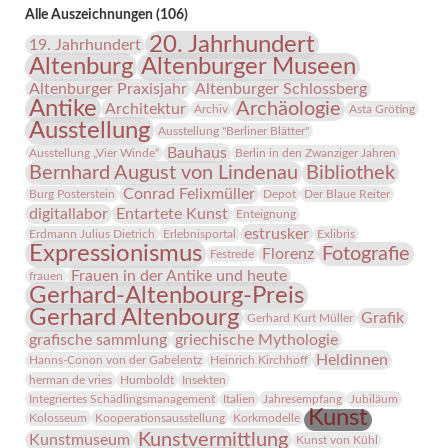
Menschen
Alle Auszeichnungen (106)
leistete?“
20. Jahrhundert
19. Jahrhundert
Altenburg
Altenburger Museen
Altenburger Praxisjahr
Altenburger Schlossberg
Antike
Archäologie
Architektur
Archiv
Asta Gröting
Ausstellung
Ausstellung "Berliner Blätter"
Bauhaus
Ausstellung „Vier Winde“
Berlin in den Zwanziger Jahren
Bernhard August von Lindenau
Bibliothek
Conrad Felixmüller
Burg Posterstein
Depot
Der Blaue Reiter
digitallabor
Entartete Kunst
Enteignung
estrusker
Erdmann Julius Dietrich
Erlebnisportal
Exlibris
Expressionismus
Fotografie
Florenz
Festrede
Frauen in der Antike und heute
frauen
Gerhard-Altenbourg-Preis
Gerhard Altenbourg
Grafik
Gerhard Kurt Müller
grafische sammlung
griechische Mythologie
Heldinnen
Hanns-Conon von der Gabelentz
Heinrich Kirchhoff
herman de vries
Humboldt
Insekten
Integriertes Schädlingsmanagement
Italien
Jahresempfang
Jubiläum
Kunst
Kolosseum
Kooperationsausstellung
Korkmodelle
Kunstvermittlung
Kunstmuseum
Kunst von Kühl