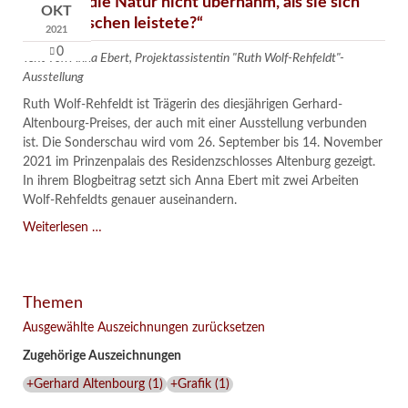
„Ob sich die Natur nicht übernahm, als sie sich
OKT
den Menschen leistete?“
2021
0
Text von Anna Ebert, Projektassistentin "Ruth Wolf-Rehfeldt"-
Ausstellung
Ruth Wolf-Rehfeldt ist Trägerin des diesjährigen Gerhard-
Altenbourg-Preises, der auch mit einer Ausstellung verbunden
ist. Die Sonderschau wird vom 26. September bis 14. November
2021 im Prinzenpalais des Residenzschlosses Altenburg gezeigt.
In ihrem Blogbeitrag setzt sich Anna Ebert mit zwei Arbeiten
Wolf-Rehfeldts genauer auseinandern.
„Ob
Weiterlesen …
sich
die
Natur
Themen
nicht
übernahm,
Ausgewählte Auszeichnungen zurücksetzen
als
Zugehörige Auszeichnungen
sie
sich
+Gerhard Altenbourg
(
1
)
+Grafik
(
1
)
den