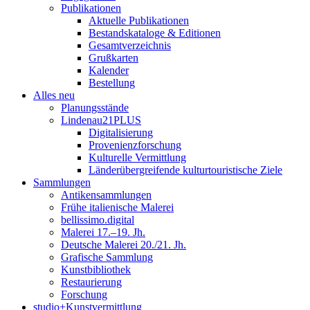
Publikationen
Aktuelle Publikationen
Bestandskataloge & Editionen
Gesamtverzeichnis
Grußkarten
Kalender
Bestellung
Alles neu
Planungsstände
Lindenau21PLUS
Digitalisierung
Provenienzforschung
Kulturelle Vermittlung
Länderübergreifende kulturtouristische Ziele
Sammlungen
Antikensammlungen
Frühe italienische Malerei
bellissimo.digital
Malerei 17.–19. Jh.
Deutsche Malerei 20./21. Jh.
Grafische Sammlung
Kunstbibliothek
Restaurierung
Forschung
studio+Kunstvermittlung