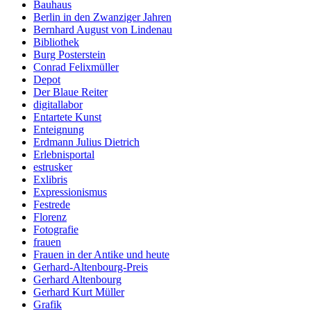
Bauhaus
Berlin in den Zwanziger Jahren
Bernhard August von Lindenau
Bibliothek
Burg Posterstein
Conrad Felixmüller
Depot
Der Blaue Reiter
digitallabor
Entartete Kunst
Enteignung
Erdmann Julius Dietrich
Erlebnisportal
estrusker
Exlibris
Expressionismus
Festrede
Florenz
Fotografie
frauen
Frauen in der Antike und heute
Gerhard-Altenbourg-Preis
Gerhard Altenbourg
Gerhard Kurt Müller
Grafik