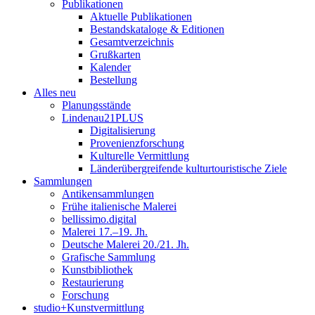
Publikationen
Aktuelle Publikationen
Bestandskataloge & Editionen
Gesamtverzeichnis
Grußkarten
Kalender
Bestellung
Alles neu
Planungsstände
Lindenau21PLUS
Digitalisierung
Provenienzforschung
Kulturelle Vermittlung
Länderübergreifende kulturtouristische Ziele
Sammlungen
Antikensammlungen
Frühe italienische Malerei
bellissimo.digital
Malerei 17.–19. Jh.
Deutsche Malerei 20./21. Jh.
Grafische Sammlung
Kunstbibliothek
Restaurierung
Forschung
studio+Kunstvermittlung