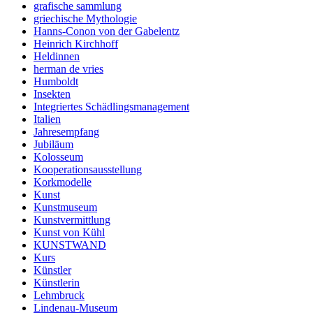
grafische sammlung
griechische Mythologie
Hanns-Conon von der Gabelentz
Heinrich Kirchhoff
Heldinnen
herman de vries
Humboldt
Insekten
Integriertes Schädlingsmanagement
Italien
Jahresempfang
Jubiläum
Kolosseum
Kooperationsausstellung
Korkmodelle
Kunst
Kunstmuseum
Kunstvermittlung
Kunst von Kühl
KUNSTWAND
Kurs
Künstler
Künstlerin
Lehmbruck
Lindenau-Museum