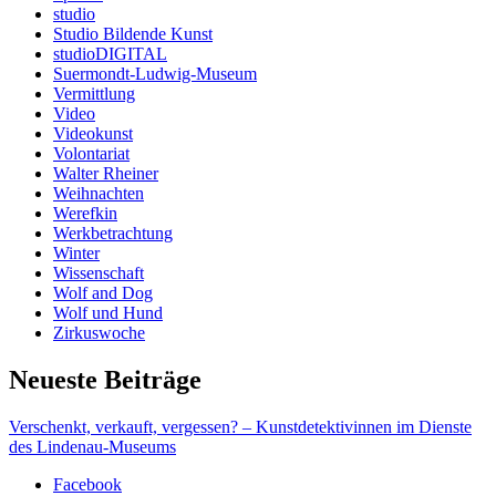
studio
Studio Bildende Kunst
studioDIGITAL
Suermondt-Ludwig-Museum
Vermittlung
Video
Videokunst
Volontariat
Walter Rheiner
Weihnachten
Werefkin
Werkbetrachtung
Winter
Wissenschaft
Wolf and Dog
Wolf und Hund
Zirkuswoche
Neueste Beiträge
Verschenkt, verkauft, vergessen? – Kunstdetektivinnen im Dienste
des Lindenau-Museums
Facebook