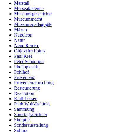
Marstall
Messeakademie
Museumsgeschichte
Museumsnacht
Museumspädagogik
Mäzen
Napoleon
Natur
Neue Remise
Objekt im Fokus
Paul Klee
Peter Schnürpel
Phelloplastik
Pohlhof
Provenienz
Provenienzforschung
Restaurierung
Restitution
Rudi Lesser
Ruth Wolf-Rehfeld
Sammlung
Samstagszeichner
Skulptur
Sonderausstellung
Sphinx