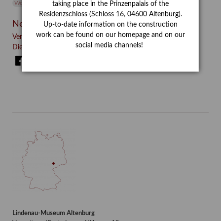
Wolf und Hund
Zirkuswoche
taking place in the Prinzenpalais of the
Residenzschloss (Schloss 16, 04600 Altenburg).
Neueste Beiträge
Up-to-date information on the construction
work can be found on our homepage and on our
Verschenkt, verkauft, vergessen? – Kunstdetektivinnen im
social media channels!
Dienste des Lindenau-Museums
Facebook
Twitter
E-mail
WhatsApp
Lindenau-Museum Altenburg