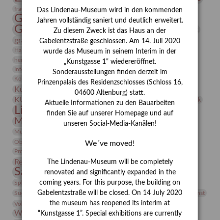
Frauen in der Antike und heute
frauen
Das Lindenau-Museum wird in den kommenden
Gerhard-Altenbourg-Preis
Jahren vollständig saniert und deutlich erweitert.
Gerhard Altenbourg
Grafik
Gerhard Kurt Müller
Zu diesem Zweck ist das Haus an der
grafische sammlung
griechische Mythologie
Gabelentzstraße geschlossen. Am 14. Juli 2020
Heldinnen
Hanns-Conon von der Gabelentz
Heinrich Kirchhoff
wurde das Museum in seinem Interim in der
herman de vries
Humboldt
Insekten
„Kunstgasse 1“ wiedereröffnet.
Integriertes Schädlingsmanagement
Italien
Jahresempfang
Jubiläum
Sonderausstellungen finden derzeit im
Kunst
Kolosseum
Kooperationsausstellung
Korkmodelle
Prinzenpalais des Residenzschlosses (Schloss 16,
Kunstvermittlung
Kunstmuseum
Kunst von Kühl
04600 Altenburg) statt.
Künstler
KUNSTWAND
Künstlerin
Kurs
Lehmbruck
Aktuelle Informationen zu den Bauarbeiten
Lindenau-Museum
Marstall
Messeakademie
finden Sie auf unserer Homepage und auf
Museumsgeschichte
Museumsnacht
unseren Social-Media-Kanälen!
Natur
Museumspädagogik
Mäzen
Napoleon
Neue Remise
Objekt im Fokus
Paul Klee
Peter Schnürpel
Phelloplastik
Pohlhof
We´ve moved!
Provenienzforschung
Provenienz
Restaurierung
The Lindenau-Museum will be completely
Restitution
Rudi Lesser
Ruth Wolf-Rehfeld
Sammlung
Samstagszeichner
Skulptur
Sonderausstellung
renovated and significantly expanded in the
studio
Studio Bildende Kunst
coming years. For this purpose, the building on
Sphinx
studioDIGITAL
Vermittlung
Gabelentzstraße will be closed. On 14 July 2020
Suermondt-Ludwig-Museum
Video
Videokunst
the museum has reopened its interim at
Volontariat
Walter Rheiner
Weihnachten
Werefkin
Werkbetrachtung
Wissenschaft
Winter
Wolf and Dog
“Kunstgasse 1”. Special exhibitions are currently