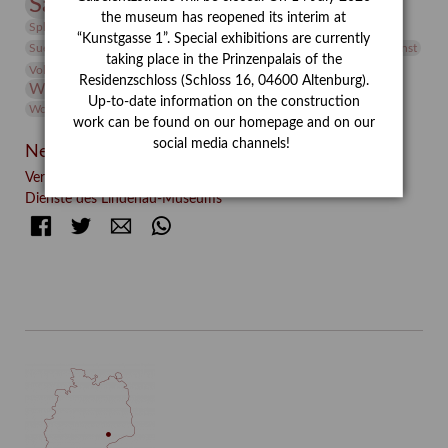
Sammlung
Samstagszeichner
Skulptur
Sonderausstellung
the museum has reopened its interim at
studio
Studio Bildende Kunst
Sphinx
studioDIGITAL
“Kunstgasse 1”. Special exhibitions are currently
Vermittlung
Suermondt-Ludwig-Museum
Video
Videokunst
taking place in the Prinzenpalais of the
Volontariat
Walter Rheiner
Weihnachten
Werefkin
Residenzschloss (Schloss 16, 04600 Altenburg).
Werkbetrachtung
Wissenschaft
Winter
Wolf and Dog
Up-to-date information on the construction
Wolf und Hund
Zirkuswoche
work can be found on our homepage and on our
social media channels!
Neueste Beiträge
Verschenkt, verkauft, vergessen? – Kunstdetektivinnen im
Dienste des Lindenau-Museums
Facebook
Twitter
E-mail
WhatsApp