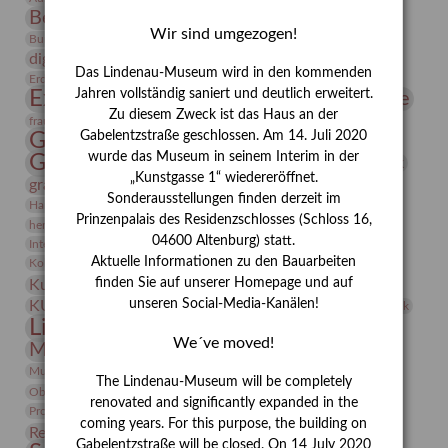
Bernhard August von Lindenau
Bibliothek
Wir sind umgezogen!
Conrad Felixmüller
Burg Posterstein
Depot
Der Blaue Reiter
digitallabor
Entartete Kunst
Enteignung
Das Lindenau-Museum wird in den kommenden
estrusker
Erdmann Julius Dietrich
Erlebnisportal
Exlibris
Expressionismus
Jahren vollständig saniert und deutlich erweitert.
Fotografie
Florenz
Festrede
Zu diesem Zweck ist das Haus an der
Frauen in der Antike und heute
frauen
Gerhard-Altenbourg-Preis
Gabelentzstraße geschlossen. Am 14. Juli 2020
wurde das Museum in seinem Interim in der
Gerhard Altenbourg
Grafik
Gerhard Kurt Müller
„Kunstgasse 1“ wiedereröffnet.
grafische sammlung
griechische Mythologie
Sonderausstellungen finden derzeit im
Heldinnen
Hanns-Conon von der Gabelentz
Heinrich Kirchhoff
Prinzenpalais des Residenzschlosses (Schloss 16,
herman de vries
Humboldt
Insekten
04600 Altenburg) statt.
Integriertes Schädlingsmanagement
Italien
Jahresempfang
Jubiläum
Kunst
Aktuelle Informationen zu den Bauarbeiten
Kolosseum
Kooperationsausstellung
Korkmodelle
Kunstvermittlung
finden Sie auf unserer Homepage und auf
Kunstmuseum
Kunst von Kühl
Künstler
unseren Social-Media-Kanälen!
KUNSTWAND
Künstlerin
Kurs
Lehmbruck
Lindenau-Museum
Marstall
Messeakademie
We´ve moved!
Museumsgeschichte
Museumsnacht
Natur
Museumspädagogik
Mäzen
Napoleon
Neue Remise
The Lindenau-Museum will be completely
Objekt im Fokus
Paul Klee
Peter Schnürpel
Phelloplastik
Pohlhof
renovated and significantly expanded in the
Provenienzforschung
Provenienz
coming years. For this purpose, the building on
Restaurierung
Restitution
Rudi Lesser
Ruth Wolf-Rehfeld
Gabelentzstraße will be closed. On 14 July 2020