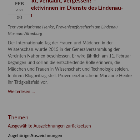
Verschenkt, verkauft, vergessen? –
FEB
Kunstdetektivinnen im Dienste des Lindenau-
2022
Museums
0
Text von Marianne Henke, Provenienzforscherin am Lindenau-
Museum Altenburg
Der Internationale Tag der Frauen und Mädchen in der
Wissenschaft wurde 2015 in der Generalversammlung der
Vereinten Nationen beschlossen. Er wird jährlich am 11. Februar
begangen und soll an die entscheidende Rolle erinnern, die
Mädchen und Frauen in Wissenschaft und Technologie spielen.
In ihrem Blogbeitrag stellt Provenienzforscherin Marianne Henke
ihr Tätigkeitsfeld vor.
Verschenkt,
Weiterlesen …
verkauft,
vergessen?
–
Themen
Kunstdetektivinnen
im
Ausgewählte Auszeichnungen zurücksetzen
Dienste
Zugehörige Auszeichnungen
des