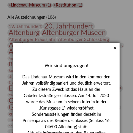
Lindenau-
+Lindenau-Museum
(
1
)
+Restitution
(
1
)
Museums
Alle Auszeichnungen (106)
20. Jahrhundert
19. Jahrhundert
Altenburg
Altenburger Museen
Altenburger Praxisjahr
Altenburger Schlossberg
Antike
Archäologie
Architektur
Archiv
Asta Gröting
×
Ausstellung
Ausstellung "Berliner Blätter"
Bauhaus
Ausstellung „Vier Winde“
Berlin in den Zwanziger Jahren
Bernhard August von Lindenau
Bibliothek
Wir sind umgezogen!
Conrad Felixmüller
Burg Posterstein
Depot
Der Blaue Reiter
digitallabor
Entartete Kunst
Enteignung
Das Lindenau-Museum wird in den kommenden
estrusker
Erdmann Julius Dietrich
Erlebnisportal
Exlibris
Jahren vollständig saniert und deutlich erweitert.
Expressionismus
Fotografie
Florenz
Festrede
Zu diesem Zweck ist das Haus an der
Frauen in der Antike und heute
frauen
Gabelentzstraße geschlossen. Am 14. Juli 2020
Gerhard-Altenbourg-Preis
wurde das Museum in seinem Interim in der
Gerhard Altenbourg
Grafik
Gerhard Kurt Müller
„Kunstgasse 1“ wiedereröffnet.
grafische sammlung
griechische Mythologie
Sonderausstellungen finden derzeit im
Heldinnen
Hanns-Conon von der Gabelentz
Heinrich Kirchhoff
Prinzenpalais des Residenzschlosses (Schloss 16,
herman de vries
Humboldt
Insekten
04600 Altenburg) statt.
Integriertes Schädlingsmanagement
Italien
Jahresempfang
Jubiläum