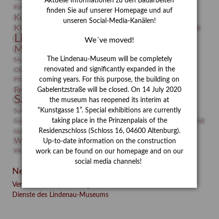
Aktuelle Informationen zu den Bauarbeiten
Kunst
Kolosseum
Kooperationsausstellung
Korkmodelle
finden Sie auf unserer Homepage und auf
Kunstvermittlung
Kunstmuseum
Kunst von Kühl
unseren Social-Media-Kanälen!
Künstler
KUNSTWAND
Künstlerin
Kurs
Lehmbruck
Lindenau-Museum
Marstall
Messeakademie
We´ve moved!
Museumsgeschichte
Museumsnacht
Natur
The Lindenau-Museum will be completely
Museumspädagogik
Mäzen
Napoleon
Neue Remise
renovated and significantly expanded in the
Objekt im Fokus
Paul Klee
Peter Schnürpel
Phelloplastik
Pohlhof
Provenienzforschung
coming years. For this purpose, the building on
Provenienz
Restaurierung
Gabelentzstraße will be closed. On 14 July 2020
Restitution
Rudi Lesser
Ruth Wolf-Rehfeld
Sammlung
the museum has reopened its interim at
Samstagszeichner
Skulptur
Sonderausstellung
studio
Studio Bildende Kunst
“Kunstgasse 1”. Special exhibitions are currently
Sphinx
studioDIGITAL
Vermittlung
taking place in the Prinzenpalais of the
Suermondt-Ludwig-Museum
Video
Videokunst
Residenzschloss (Schloss 16, 04600 Altenburg).
Volontariat
Walter Rheiner
Weihnachten
Werefkin
Werkbetrachtung
Wissenschaft
Up-to-date information on the construction
Winter
Wolf and Dog
Wolf und Hund
Zirkuswoche
work can be found on our homepage and on our
social media channels!
Neueste Beiträge
Verschenkt, verkauft, vergessen? – Kunstdetektivinnen im
Dienste des Lindenau-Museums
Facebook
Twitter
E-mail
WhatsApp