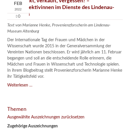
Verschenkt, verkauft, vergessen? –
FEB
Kunstdetektivinnen im Dienste des Lindenau-
2022
Museums
0
Text von Marianne Henke, Provenienzforscherin am Lindenau-
Museum Altenburg
Der Internationale Tag der Frauen und Mädchen in der
Wissenschaft wurde 2015 in der Generalversammlung der
Vereinten Nationen beschlossen. Er wird jährlich am 11. Februar
begangen und soll an die entscheidende Rolle erinnern, die
Mädchen und Frauen in Wissenschaft und Technologie spielen.
In ihrem Blogbeitrag stellt Provenienzforscherin Marianne Henke
ihr Tätigkeitsfeld vor.
Verschenkt,
Weiterlesen …
verkauft,
vergessen?
–
Themen
Kunstdetektivinnen
im
Ausgewählte Auszeichnungen zurücksetzen
Dienste
Zugehörige Auszeichnungen
des