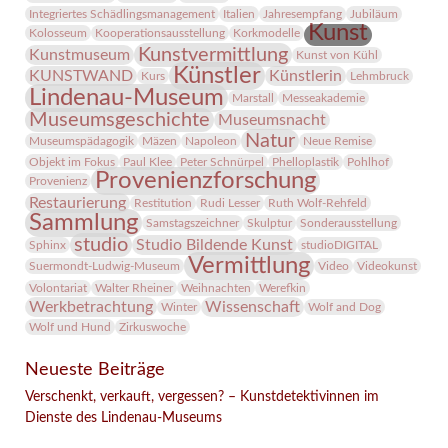
Integriertes Schädlingsmanagement
Italien
Jahresempfang
Jubiläum
Kunst
Kolosseum
Kooperationsausstellung
Korkmodelle
Kunstvermittlung
Kunstmuseum
Kunst von Kühl
Künstler
KUNSTWAND
Künstlerin
Kurs
Lehmbruck
Lindenau-Museum
Marstall
Messeakademie
Museumsgeschichte
Museumsnacht
Natur
Museumspädagogik
Mäzen
Napoleon
Neue Remise
Objekt im Fokus
Paul Klee
Peter Schnürpel
Phelloplastik
Pohlhof
Provenienzforschung
Provenienz
Restaurierung
Restitution
Rudi Lesser
Ruth Wolf-Rehfeld
Sammlung
Samstagszeichner
Skulptur
Sonderausstellung
studio
Studio Bildende Kunst
Sphinx
studioDIGITAL
Vermittlung
Suermondt-Ludwig-Museum
Video
Videokunst
Volontariat
Walter Rheiner
Weihnachten
Werefkin
Werkbetrachtung
Wissenschaft
Winter
Wolf and Dog
Wolf und Hund
Zirkuswoche
Neueste Beiträge
Verschenkt, verkauft, vergessen? – Kunstdetektivinnen im
Dienste des Lindenau-Museums
Facebook
Twitter
E-mail
WhatsApp