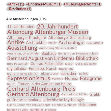
Lindenau-
+Antike
(
1
)
+Lindenau-Museum
(
1
)
+Museumsgeschichte
(
1
)
Museums
+Restitution
(
1
)
Alle Auszeichnungen (106)
20. Jahrhundert
19. Jahrhundert
Altenburg
Altenburger Museen
Altenburger Praxisjahr
Altenburger Schlossberg
Antike
Archäologie
Architektur
Archiv
Asta Gröting
Ausstellung
Ausstellung "Berliner Blätter"
Bauhaus
Ausstellung „Vier Winde“
Berlin in den Zwanziger Jahren
Bernhard August von Lindenau
Bibliothek
Conrad Felixmüller
Burg Posterstein
Depot
Der Blaue Reiter
digitallabor
Entartete Kunst
Enteignung
estrusker
Erdmann Julius Dietrich
Erlebnisportal
Exlibris
Expressionismus
Fotografie
Florenz
Festrede
Frauen in der Antike und heute
frauen
Gerhard-Altenbourg-Preis
Gerhard Altenbourg
Grafik
Gerhard Kurt Müller
grafische sammlung
griechische Mythologie
Heldinnen
Hanns-Conon von der Gabelentz
Heinrich Kirchhoff
herman de vries
Humboldt
Insekten