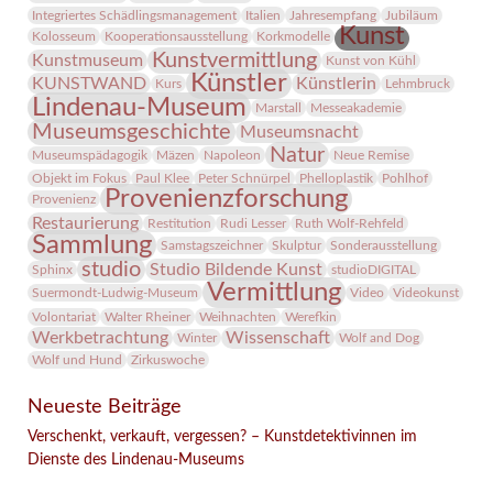
Integriertes Schädlingsmanagement
Italien
Jahresempfang
Jubiläum
Kunst
Kolosseum
Kooperationsausstellung
Korkmodelle
Kunstvermittlung
Kunstmuseum
Kunst von Kühl
Künstler
KUNSTWAND
Künstlerin
Kurs
Lehmbruck
Lindenau-Museum
Marstall
Messeakademie
Museumsgeschichte
Museumsnacht
Natur
Museumspädagogik
Mäzen
Napoleon
Neue Remise
Objekt im Fokus
Paul Klee
Peter Schnürpel
Phelloplastik
Pohlhof
Provenienzforschung
Provenienz
Restaurierung
Restitution
Rudi Lesser
Ruth Wolf-Rehfeld
Sammlung
Samstagszeichner
Skulptur
Sonderausstellung
studio
Studio Bildende Kunst
Sphinx
studioDIGITAL
Vermittlung
Suermondt-Ludwig-Museum
Video
Videokunst
Volontariat
Walter Rheiner
Weihnachten
Werefkin
Werkbetrachtung
Wissenschaft
Winter
Wolf and Dog
Wolf und Hund
Zirkuswoche
Neueste Beiträge
Verschenkt, verkauft, vergessen? – Kunstdetektivinnen im
Dienste des Lindenau-Museums
Facebook
Twitter
E-mail
WhatsApp