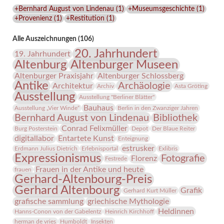
Lindenau-
+Bernhard August von Lindenau
(
1
)
+Museumsgeschichte
(
1
)
Museums
+Provenienz
(
1
)
+Restitution
(
1
)
Alle Auszeichnungen (106)
20. Jahrhundert
19. Jahrhundert
Altenburg
Altenburger Museen
Altenburger Praxisjahr
Altenburger Schlossberg
Antike
Archäologie
Architektur
Archiv
Asta Gröting
Ausstellung
Ausstellung "Berliner Blätter"
Bauhaus
Ausstellung „Vier Winde“
Berlin in den Zwanziger Jahren
Bernhard August von Lindenau
Bibliothek
Conrad Felixmüller
Burg Posterstein
Depot
Der Blaue Reiter
digitallabor
Entartete Kunst
Enteignung
estrusker
Erdmann Julius Dietrich
Erlebnisportal
Exlibris
Expressionismus
Fotografie
Florenz
Festrede
Frauen in der Antike und heute
frauen
Gerhard-Altenbourg-Preis
Gerhard Altenbourg
Grafik
Gerhard Kurt Müller
grafische sammlung
griechische Mythologie
Heldinnen
Hanns-Conon von der Gabelentz
Heinrich Kirchhoff
herman de vries
Humboldt
Insekten