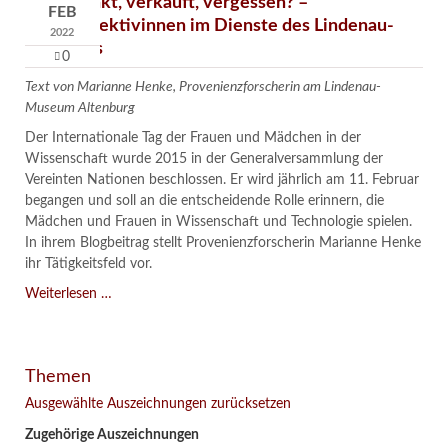
Verschenkt, verkauft, vergessen? –
FEB
Kunstdetektivinnen im Dienste des Lindenau-
2022
Museums
0
Text von Marianne Henke, Provenienzforscherin am Lindenau-
Museum Altenburg
Der Internationale Tag der Frauen und Mädchen in der
Wissenschaft wurde 2015 in der Generalversammlung der
Vereinten Nationen beschlossen. Er wird jährlich am 11. Februar
begangen und soll an die entscheidende Rolle erinnern, die
Mädchen und Frauen in Wissenschaft und Technologie spielen.
In ihrem Blogbeitrag stellt Provenienzforscherin Marianne Henke
ihr Tätigkeitsfeld vor.
Verschenkt,
Weiterlesen …
verkauft,
vergessen?
–
Themen
Kunstdetektivinnen
im
Ausgewählte Auszeichnungen zurücksetzen
Dienste
Zugehörige Auszeichnungen
des