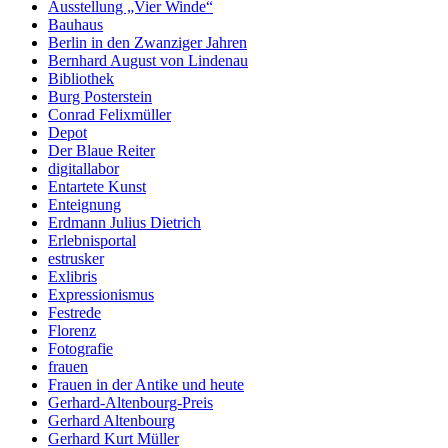
Ausstellung „Vier Winde“
Bauhaus
Berlin in den Zwanziger Jahren
Bernhard August von Lindenau
Bibliothek
Burg Posterstein
Conrad Felixmüller
Depot
Der Blaue Reiter
digitallabor
Entartete Kunst
Enteignung
Erdmann Julius Dietrich
Erlebnisportal
estrusker
Exlibris
Expressionismus
Festrede
Florenz
Fotografie
frauen
Frauen in der Antike und heute
Gerhard-Altenbourg-Preis
Gerhard Altenbourg
Gerhard Kurt Müller