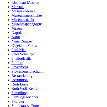
Lindenau-Museum
Marstall
Messeakademie
Museumsgeschichte
Museumsnacht
Museumspädagogik
Mäzen
Napoleon
Natur
Neue Remise
Objekt im Fokus
Paul Klee
Peter Schnürpel
Phelloplastik
Pohlhof
Provenienz
Provenienzforschung
Restaurierung
Restitution
Rudi Lesser
Ruth Wolf-Rehfeld
Sammlung
Samstagszeichner
Skulptur
Sonderausstellung