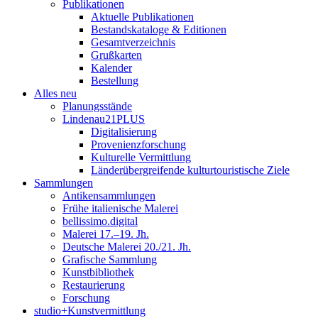
Publikationen
Aktuelle Publikationen
Bestandskataloge & Editionen
Gesamtverzeichnis
Grußkarten
Kalender
Bestellung
Alles neu
Planungsstände
Lindenau21PLUS
Digitalisierung
Provenienzforschung
Kulturelle Vermittlung
Länderübergreifende kulturtouristische Ziele
Sammlungen
Antikensammlungen
Frühe italienische Malerei
bellissimo.digital
Malerei 17.–19. Jh.
Deutsche Malerei 20./21. Jh.
Grafische Sammlung
Kunstbibliothek
Restaurierung
Forschung
studio+Kunstvermittlung