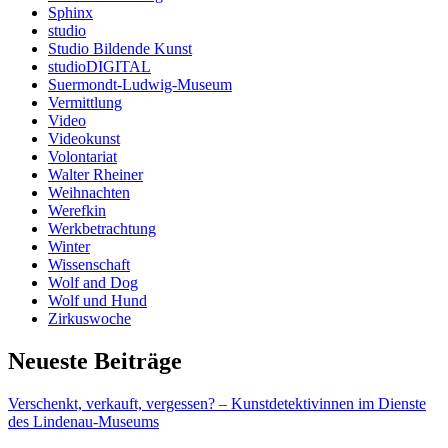
Sphinx
studio
Studio Bildende Kunst
studioDIGITAL
Suermondt-Ludwig-Museum
Vermittlung
Video
Videokunst
Volontariat
Walter Rheiner
Weihnachten
Werefkin
Werkbetrachtung
Winter
Wissenschaft
Wolf and Dog
Wolf und Hund
Zirkuswoche
Neueste Beiträge
Verschenkt, verkauft, vergessen? – Kunstdetektivinnen im Dienste
des Lindenau-Museums