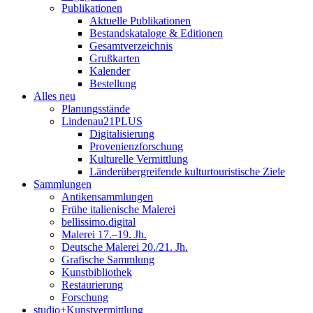
Publikationen
Aktuelle Publikationen
Bestandskataloge & Editionen
Gesamtverzeichnis
Grußkarten
Kalender
Bestellung
Alles neu
Planungsstände
Lindenau21PLUS
Digitalisierung
Provenienzforschung
Kulturelle Vermittlung
Länderübergreifende kulturtouristische Ziele
Sammlungen
Antikensammlungen
Frühe italienische Malerei
bellissimo.digital
Malerei 17.–19. Jh.
Deutsche Malerei 20./21. Jh.
Grafische Sammlung
Kunstbibliothek
Restaurierung
Forschung
studio+Kunstvermittlung