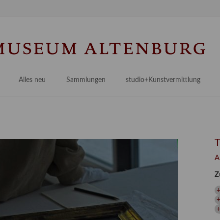
Na
üb
Alles neu
Sammlungen
studio+Kunstvermittlung
 Museum
Planungsstände
Antikensammlungen
studio
Lindenau21PLUS
Frühe italienische Malerei
studioAngebote
Digitalisierung
bellissimo.digital
studioTeam
Provenienzforschung
Malerei 17.–19. Jh.
Angebote für Erwachsene
A
Kulturelle Vermittlung
Deutsche Malerei 20./21. Jh.
Angebote für Kitas
Z
Länderübergreifende kulturtouristische Ziele
 / Praxisprojekt
Grafische Sammlung
Angebote für Schulen
nt
Kunstbibliothek
+
onen
Restaurierung