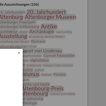
lle Auszeichnungen (106)
20. Jahrhundert
19. Jahrhundert
Altenburg
Altenburger Museen
Altenburger Praxisjahr
Antike
Altenburger Schlossberg
Archäologie
Architektur
Archiv
Asta Gröting
Ausstellung
Ausstellung "Berliner Blätter"
Bauhaus
usstellung „Vier Winde“
erlin in den Zwanziger Jahren
Bernhard August von Lindenau
×
Bibliothek
Conrad Felixmüller
Burg Posterstein
digitallabor
epot
Der Blaue Reiter
Entartete Kunst
Enteignung
Erdmann Julius Dietrich
estrusker
rlebnisportal
Exlibris
Expressionismus
Florenz
Festrede
Fotografie
frauen
Frauen in der Antike und heute
Gerhard-Altenbourg-Preis
Gerhard Altenbourg
Gerhard Kurt Müller
Grafik
grafische sammlung
griechische Mythologie