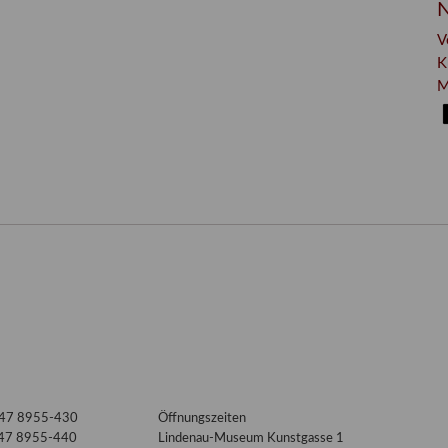
N
V
K
M
3447 8955-430
Öffnungszeiten
447 8955-440
Lindenau-Museum Kunstgasse 1