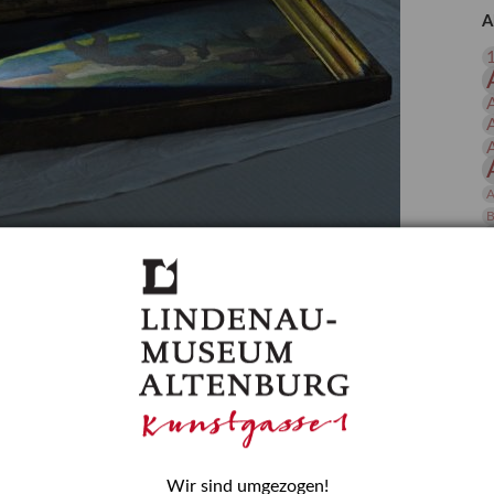
 Publikationen
Forschung
A
skataloge & Editionen
erzeichnis
ten
r
ng
A
B
gessen? – Kunstdetektivinnen im Dienste
D
E
zforscherin am Lindenau-Museum Altenburg
und Mädchen in der Wissenschaft wurde 2015 in der
ationen beschlossen. Er wird jährlich am 11. Februar
nde Rolle erinnern, die Mädchen und Frauen in
n. In ihrem Blogbeitrag stellt Provenienzforscherin
or.
Wir sind umgezogen!