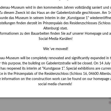
H
ndenau-Museum wird in den kommenden Jahren vollständig saniert und d
I
 Zu diesem Zweck ist das Haus an der Gabelentzstraße geschlossen. Am 14
J
urde das Museum in seinem Interim in der „Kunstgasse 1“ wiedereröffne
tellungen finden derzeit im Prinzenpalais des Residenzschlosses (Schlos
K
Altenburg) statt.
nformationen zu den Bauarbeiten finden Sie auf unserer Homepage und 
Social-Media-Kanälen!
M
We´ve moved!
P
nau-Museum will be completely renovated and significantly expanded in 
r this purpose, the building on Gabelentzstraße will be closed. On 14 Jul
R
s reopened its interim at “Kunstgasse 1”. Special exhibitions are curren
ce in the Prinzenpalais of the Residenzschloss (Schloss 16, 04600 Altenbu
S
e information on the construction work can be found on our homepage 
social media channels!
S
V
W
W