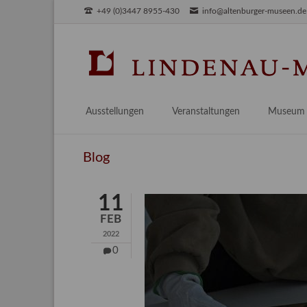
+49 (0)3447 8955-430
info@altenburger-museen.de
SUCHEN
Ausstellungen
Veranstaltungen
Museum
Vorschau
Über das
Blog
Aktuell
Aktuelles
Archiv
Besuch
11
Digitales
FEB
Team
2022
Praktikum
0
Engageme
Publikati