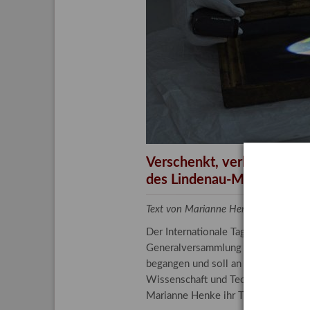
Aktuelle
Bestand
Gesamtv
Grußkar
Kalende
Bestellu
Verschenkt, verkauft, ver
des Lindenau-Museums
Text von Marianne Henke, Provenien
Der Internationale Tag der Frauen 
Generalversammlung der Vereinten N
begangen und soll an die entscheide
Wissenschaft und Technologie spiele
Marianne Henke ihr Tätigkeitsfeld v