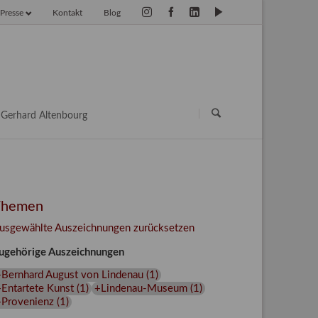
Presse
Kontakt
Blog
vigation
erspringen
Navigation
überspringen
Gerhard Altenbourg
Themen
usgewählte Auszeichnungen zurücksetzen
ugehörige Auszeichnungen
+Bernhard August von Lindenau
(
1
)
Entartete Kunst
(
1
)
+Lindenau-Museum
(
1
)
+Provenienz
(
1
)